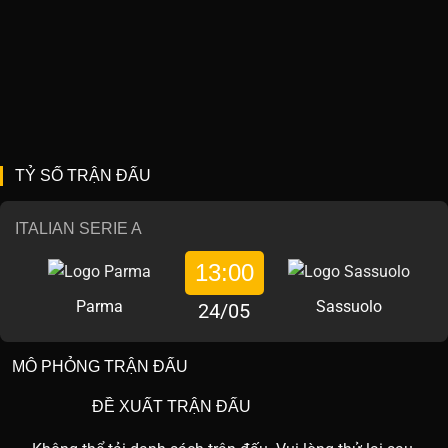
TỶ SỐ TRẬN ĐẤU
ITALIAN SERIE A
13:00
Parma
Sassuolo
24/05
MÔ PHỎNG TRẬN ĐẤU
ĐỀ XUẤT TRẬN ĐẤU