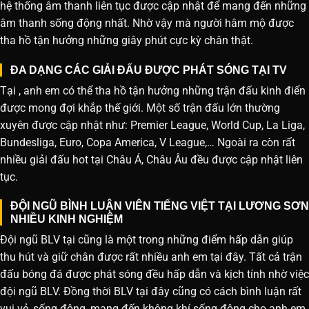
hệ thống âm thanh liên tục được cập nhật để mang đến những
âm thanh sống động nhất. Nhờ vậy mà người hâm mộ được
tha hồ tận hưởng những giây phút cực kỳ chân thật.
ĐA DẠNG CÁC GIẢI ĐẤU ĐƯỢC PHÁT SÓNG TẠI TV
Tại , anh em có thể tha hồ tận hưởng những trận đấu kinh điển
được mong đợi khắp thế giới. Một số trận đấu lớn thường
xuyên được cập nhật như: Premier League, World Cup, La Liga,
Bundesliga, Euro, Copa America, V League,… Ngoài ra còn rất
nhiều giải đấu hot tại Châu Á, Châu Âu đều được cập nhật liên
tục.
ĐỘI NGŨ BÌNH LUẬN VIÊN TIẾNG VIỆT TẠI LƯƠNG SƠN
NHIỀU KINH NGHIỆM
Đội ngũ BLV tại cũng là một trong những điểm hấp dẫn giúp
thu hút và giữ chân được rất nhiều anh em tại đây. Tất cả trận
đấu bóng đá được phát sóng đều hấp dẫn và kịch tính nhờ việc
đội ngũ BLV. Đồng thời BLV tại đây cũng có cách bình luận rất
vui vẻ, sống động, mang đến không khí sống động cho anh em.