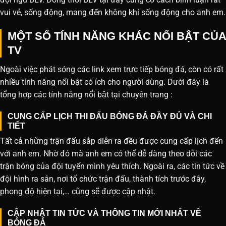
vui vẻ, sống động, mang đến không khí sống động cho anh em.
MỘT SỐ TÍNH NĂNG KHÁC NỔI BẬT CỦA
TV
Ngoài việc phát sóng các link xem trực tiếp bóng đá, còn có rất
nhiều tính năng nổi bật có ích cho người dùng. Dưới đây là
tổng hợp các tính năng nổi bật tại chuyên trang :
CUNG CẤP LỊCH THI ĐẤU BÓNG ĐÁ ĐẦY ĐỦ VÀ CHI
TIẾT
Tất cả những trận đấu sắp diễn ra đều được cung cấp lịch đến
với anh em. Nhờ đó mà anh em có thể dễ dàng theo dõi các
trận bóng của đội tuyển mình yêu thích. Ngoài ra, các tin tức về
đội hình ra sân, nơi tổ chức trận đấu, thành tích trước đây,
phong độ hiện tại,… cũng sẽ được cập nhật.
CẬP NHẬT TIN TỨC VÀ THÔNG TIN MỚI NHẤT VỀ
BÓNG ĐÁ