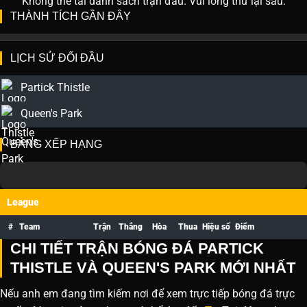
Không thể tải danh sách trận đấu. Vui lòng thử lại sau.
THÀNH TÍCH GẦN ĐÂY
LỊCH SỬ ĐỐI ĐẦU
Partick Thistle
Queen's Park
BẢNG XẾP HẠNG
League
#
Team
Trận
Thắng
Hòa
Thua
Hiệu số
Điểm
CHI TIẾT TRẬN BÓNG ĐÁ PARTICK
THISTLE VÀ QUEEN'S PARK MỚI NHẤT
Nếu anh em đang tìm kiếm nơi để xem trực tiếp bóng đá trực