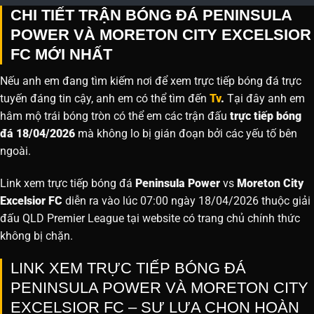
CHI TIẾT TRẬN BÓNG ĐÁ PENINSULA
POWER VÀ MORETON CITY EXCELSIOR
FC MỚI NHẤT
Nếu anh em đang tìm kiếm nơi để xem trực tiếp bóng đá trực
tuyến đáng tin cậy, anh em có thể tìm đến
Tv
.
Tại đây anh em
hâm mộ trái bóng tròn có thể em các trận đấu
trực tiếp bóng
đá 18/04/2026
mà không lo bị gián đoạn bởi các yếu tố bên
ngoài.
Link xem trực tiếp bóng đá
Peninsula Power
vs
Moreton City
Excelsior FC
diễn ra vào lúc 07:00 ngày 18/04/2026 thuộc giải
đấu QLD Premier League tại website
có trang chủ chính thức
không bị chặn.
LINK XEM TRỰC TIẾP BÓNG ĐÁ
PENINSULA POWER VÀ MORETON CITY
EXCELSIOR FC – SỰ LỰA CHỌN HOÀN