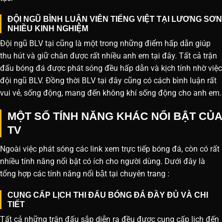
ĐỘI NGŨ BÌNH LUẬN VIÊN TIẾNG VIỆT TẠI LƯƠNG SƠN
NHIỀU KINH NGHIỆM
Đội ngũ BLV tại cũng là một trong những điểm hấp dẫn giúp
thu hút và giữ chân được rất nhiều anh em tại đây. Tất cả trận
đấu bóng đá được phát sóng đều hấp dẫn và kịch tính nhờ việc
đội ngũ BLV. Đồng thời BLV tại đây cũng có cách bình luận rất
vui vẻ, sống động, mang đến không khí sống động cho anh em.
MỘT SỐ TÍNH NĂNG KHÁC NỔI BẬT CỦA
TV
Ngoài việc phát sóng các link xem trực tiếp bóng đá, còn có rất
nhiều tính năng nổi bật có ích cho người dùng. Dưới đây là
tổng hợp các tính năng nổi bật tại chuyên trang :
CUNG CẤP LỊCH THI ĐẤU BÓNG ĐÁ ĐẦY ĐỦ VÀ CHI
TIẾT
Tất cả những trận đấu sắp diễn ra đều được cung cấp lịch đến