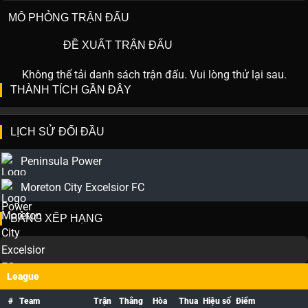
MÔ PHỎNG TRẬN ĐẤU
ĐỀ XUẤT TRẬN ĐẤU
Không thể tải danh sách trận đấu. Vui lòng thử lại sau.
THÀNH TÍCH GẦN ĐÂY
LỊCH SỬ ĐỐI ĐẦU
Peninsula Power
Moreton City Excelsior FC
BẢNG XẾP HẠNG
League
#
Team
Trận
Thắng
Hòa
Thua
Hiệu số
Điểm