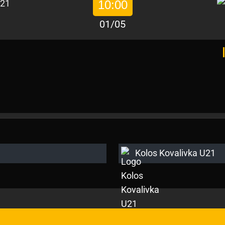
10:00
01/05
Kolos Kovalivka U21