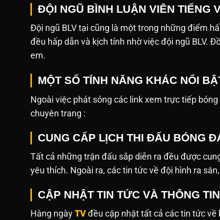
ĐỘI NGŨ BÌNH LUẬN VIÊN TIẾNG 
Đội ngũ BLV tại cũng là một trong những điểm hấ
đều hấp dẫn và kịch tính nhờ việc đội ngũ BLV. Đ
em.
MỘT SỐ TÍNH NĂNG KHÁC NỔI BẬ
Ngoài việc phát sóng các link xem trực tiếp bóng đá,
chuyên trang :
CUNG CẤP LỊCH THI ĐẤU BÓNG ĐÁ
Tất cả những trận đấu sắp diễn ra đều được cung
yêu thích. Ngoài ra, các tin tức về đội hình ra sâ
CẬP NHẬT TIN TỨC VÀ THÔNG TI
Hàng ngày
TV
đều cập nhật tất cả các tin tức v