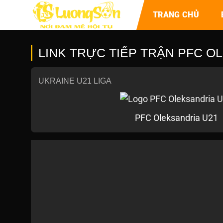
TRANG CHỦ
LINK TRỰC TIẾP TRẬN PFC OL
UKRAINE U21 LIGA
PFC Oleksandria U21