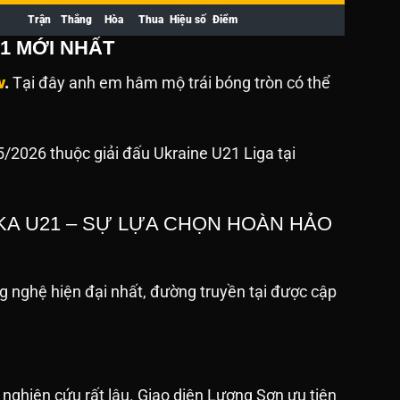
Trận
Thắng
Hòa
Thua
Hiệu số
Điểm
1 MỚI NHẤT
v
.
Tại đây anh em hâm mộ trái bóng tròn có thể
5/2026 thuộc giải đấu Ukraine U21 Liga tại
KA U21 – SỰ LỰA CHỌN HOÀN HẢO
 nghệ hiện đại nhất, đường truyền tại được cập
 nghiên cứu rất lâu. Giao diện Lương Sơn ưu tiên