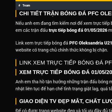
#
Team
CHI TIẾT TRẬN BÓNG ĐÁ PFC OL
Nếu anh em đang tìm kiếm nơi để xem trực tiếp b
em các trận đấu
trực tiếp bóng đá 01/05/2026
mà
Link xem trực tiếp bóng đá
PFC Oleksandria U2
website
có trang chủ chính thức không bị chặn.
LINK XEM TRỰC TIẾP BÓNG ĐÁ P
XEM TRỰC TIẾP BÓNG ĐÁ 01/05/2
Anh em tha hồ tận hưởng những trận đấu bóng mớ
nhật liên tục để hạn chế tình trạng giật lag, quá t
GIAO DIỆN TV ĐẸP MẮT, CHẤT L
Để có được trang website đẹp và tối ưu đầy đủ tín