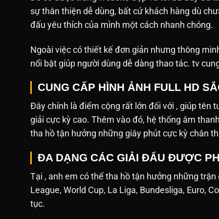
sự thân thiện dễ dùng, bất cứ khách hàng dù ch
đấu yêu thích của mình một cách nhanh chóng.
Ngoài việc có thiết kế đơn giản nhưng thông min
nổi bật giúp người dùng dễ dàng thao tác. tv cun
CUNG CẤP HÌNH ẢNH FULL HD S
Đây chính là điểm cộng rất lớn đối với , giúp tên 
giải cực kỳ cao. Thêm vào đó, hệ thống âm tha
tha hồ tận hưởng những giây phút cực kỳ chân th
ĐA DẠNG CÁC GIẢI ĐẤU ĐƯỢC PH
Tại , anh em có thể tha hồ tận hưởng những trận
League, World Cup, La Liga, Bundesliga, Euro, Co
tục.