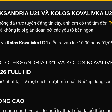
EKSANDRIA U21 VÀ KOLOS KOVALIVKA U2
óng đá trực tuyến đáng tin cậy, anh em có thể tìm đến
T
 không lo bị gián đoạn bởi các yếu tố bên ngoài.
1
vs
Kolos Kovalivka U21
diễn ra vào lúc 10:00 ngày 01/0
FC OLEKSANDRIA U21 VÀ KOLOS KOVALIV
026 FULL HD
i nhất tại TV một cách mượt mà nhất. Nhờ áp dụng công
ải.
ƯỢNG CAO
h năng như hiện tại, đội ngũ kỹ thuật của đã bỏ thời gian