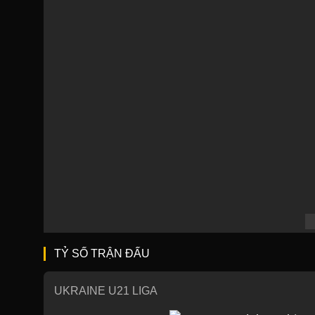
TỶ SỐ TRẬN ĐẤU
UKRAINE U21 LIGA