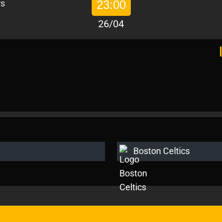
23:00
26/04
Boston Celtics