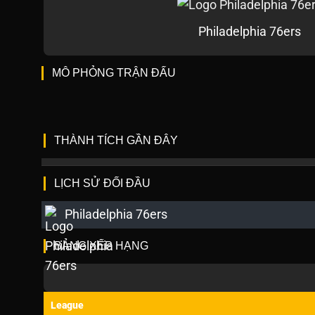
Philadelphia 76ers
MÔ PHỎNG TRẬN ĐẤU
THÀNH TÍCH GẦN ĐÂY
LỊCH SỬ ĐỐI ĐẦU
Philadelphia 76ers
BẢNG XẾP HẠNG
League