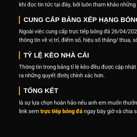
khi đọc tin tức tại đây, bởi luôn tham khảo những
CUNG CẤP BẢNG XẾP HẠNG BÓN
Ngoài việc cung cấp trực tiếp bóng đá 26/04/20
thông tin về vị trí, điểm số, hiệu số thắng/ thua, 
TỶ LỆ KÈO NHÀ CÁI
Thông tin trong bảng tỉ lệ kèo đều được cập nh
ra những quyết đinhj chính xác hơn.
TỔNG KẾT
là sự lựa chọn hoàn hảo nếu anh em muốn thưởng
link xem
trực tiếp bóng đá
ngay bây giờ và chia s