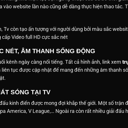
ưa vào website lần nào cũng dễ dàng thực hiện thao tác
h, Tv còn tạo ấn tượng với người dùng bởi màu sắc websit
g cấp Video full HD cực sắc nét
ẮC NÉT, ÂM THANH SỐNG ĐỘNG
tuổi kênh ngày càng nổi tiếng. Tất cả hình ảnh, link xem
tr
nh liên tục được cập nhật để mang đến những âm thanh 
ật.
ÁT SÓNG TẠI TV
 đấu kinh điển được mong đợi khắp thế giới. Một số trận
pa America, V League,… Ngoài ra còn rất nhiều giải đấu 