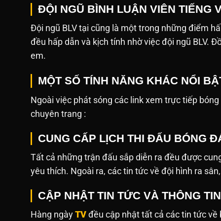
ĐỘI NGŨ BÌNH LUẬN VIÊN TIẾNG 
Đội ngũ BLV tại cũng là một trong những điểm hấ
đều hấp dẫn và kịch tính nhờ việc đội ngũ BLV. Đ
em.
MỘT SỐ TÍNH NĂNG KHÁC NỔI BẬ
Ngoài việc phát sóng các link xem trực tiếp bóng đá,
chuyên trang :
CUNG CẤP LỊCH THI ĐẤU BÓNG ĐÁ
Tất cả những trận đấu sắp diễn ra đều được cung
yêu thích. Ngoài ra, các tin tức về đội hình ra sâ
CẬP NHẬT TIN TỨC VÀ THÔNG TI
Hàng ngày
TV
đều cập nhật tất cả các tin tức v