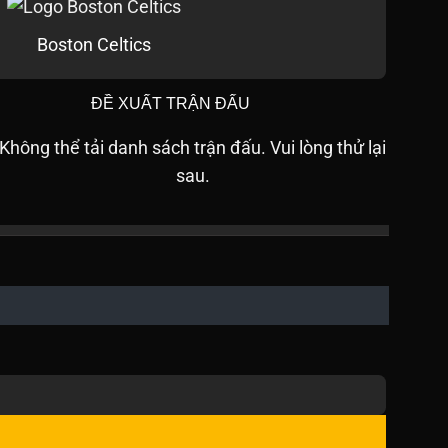
Boston Celtics
ĐỀ XUẤT TRẬN ĐẤU
Không thể tải danh sách trận đấu. Vui lòng thử lại
sau.