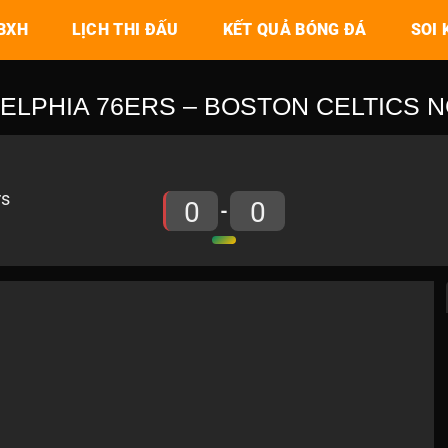
BXH
LỊCH THI ĐẤU
KẾT QUẢ BÓNG ĐÁ
SOI 
ELPHIA 76ERS – BOSTON CELTICS NGÀ
0
0
-