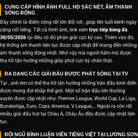
CUNG CẤP HÌNH ẢNH FULL HD SẮC NÉT, ÂM THANH
SỐNG ĐỘNG
Đây chính là điểm cộng rất lớn đối với , giúp tên tuổi kênh ngày
càng nổi tiếng. Tất cả hình ảnh, link xem
trực tiếp bóng đá
30/05/2026
tại đều có độ phân giải cực kỳ cao. Thêm vào đó,
hệ thống âm thanh liên tục được cập nhật để mang đến những
âm thanh sống động nhất. Nhờ vậy mà người hâm mộ được
tha hồ tận hưởng những giây phút cực kỳ chân thật.
ĐA DẠNG CÁC GIẢI ĐẤU ĐƯỢC PHÁT SÓNG TẠI TV
Tại , anh em có thể tha hồ tận hưởng những trận đấu kinh điển
được mong đợi khắp thế giới. Một số trận đấu lớn thường
xuyên được cập nhật như: Premier League, World Cup, La Liga,
Bundesliga, Euro, Copa America, V League,… Ngoài ra còn rất
nhiều giải đấu hot tại Châu Á, Châu Âu đều được cập nhật liên
tục.
ĐỘI NGŨ BÌNH LUẬN VIÊN TIẾNG VIỆT TẠI LƯƠNG SƠN