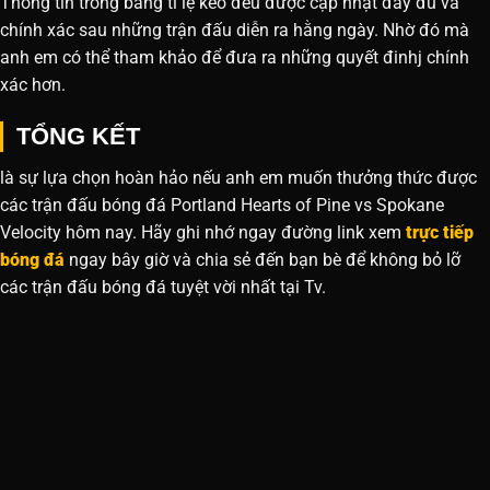
Thông tin trong bảng tỉ lệ kèo đều được cập nhật đầy đủ và
chính xác sau những trận đấu diễn ra hằng ngày. Nhờ đó mà
anh em có thể tham khảo để đưa ra những quyết đinhj chính
xác hơn.
TỔNG KẾT
là sự lựa chọn hoàn hảo nếu anh em muốn thưởng thức được
các trận đấu bóng đá Portland Hearts of Pine vs Spokane
Velocity hôm nay. Hãy ghi nhớ ngay đường link xem
trực tiếp
bóng đá
ngay bây giờ và chia sẻ đến bạn bè để không bỏ lỡ
các trận đấu bóng đá tuyệt vời nhất tại Tv.