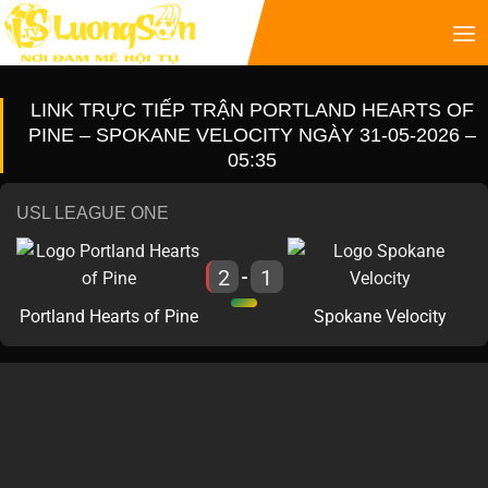
LINK TRỰC TIẾP TRẬN PORTLAND HEARTS OF
PINE – SPOKANE VELOCITY NGÀY 31-05-2026 –
05:35
USL LEAGUE ONE
2
1
-
Portland Hearts of Pine
Spokane Velocity