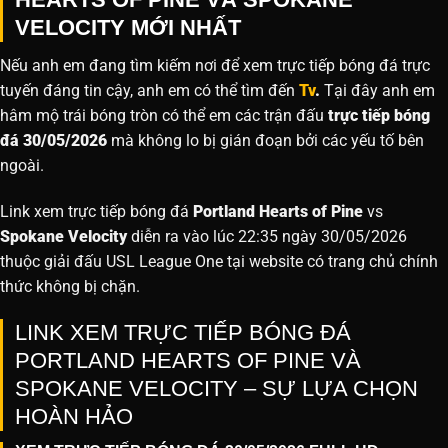
VELOCITY MỚI NHẤT
Nếu anh em đang tìm kiếm nơi để xem trực tiếp bóng đá trực
tuyến đáng tin cậy, anh em có thể tìm đến
Tv
.
Tại đây anh em
hâm mộ trái bóng tròn có thể em các trận đấu
trực tiếp bóng
đá 30/05/2026
mà không lo bị gián đoạn bởi các yếu tố bên
ngoài.
Link xem trực tiếp bóng đá
Portland Hearts of Pine
vs
Spokane Velocity
diễn ra vào lúc 22:35 ngày 30/05/2026
thuộc giải đấu USL League One tại website
có trang chủ chính
thức không bị chặn.
LINK XEM TRỰC TIẾP BÓNG ĐÁ
PORTLAND HEARTS OF PINE VÀ
SPOKANE VELOCITY – SỰ LỰA CHỌN
HOÀN HẢO