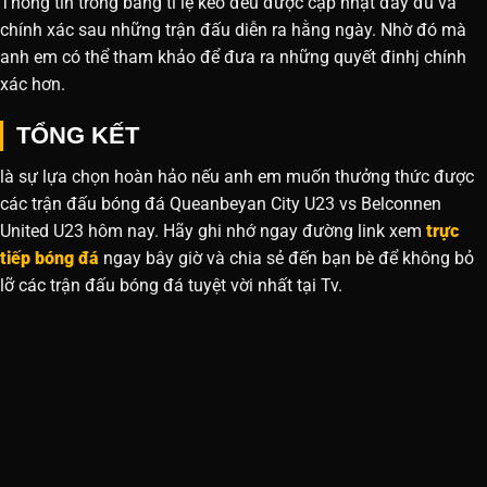
Thông tin trong bảng tỉ lệ kèo đều được cập nhật đầy đủ và
chính xác sau những trận đấu diễn ra hằng ngày. Nhờ đó mà
anh em có thể tham khảo để đưa ra những quyết đinhj chính
xác hơn.
TỔNG KẾT
là sự lựa chọn hoàn hảo nếu anh em muốn thưởng thức được
các trận đấu bóng đá Queanbeyan City U23 vs Belconnen
United U23 hôm nay. Hãy ghi nhớ ngay đường link xem
trực
tiếp bóng đá
ngay bây giờ và chia sẻ đến bạn bè để không bỏ
lỡ các trận đấu bóng đá tuyệt vời nhất tại Tv.