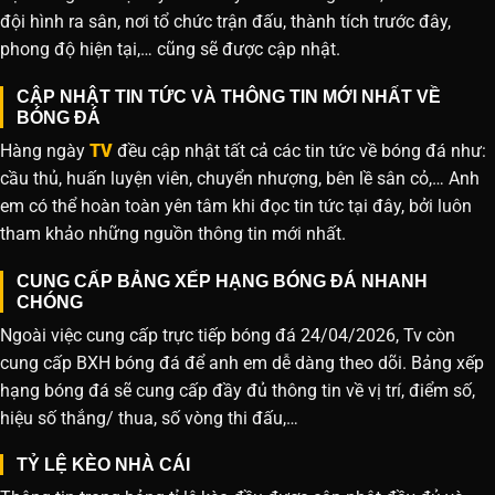
đội hình ra sân, nơi tổ chức trận đấu, thành tích trước đây,
phong độ hiện tại,… cũng sẽ được cập nhật.
CẬP NHẬT TIN TỨC VÀ THÔNG TIN MỚI NHẤT VỀ
BÓNG ĐÁ
Hàng ngày
TV
đều cập nhật tất cả các tin tức về bóng đá như:
cầu thủ, huấn luyện viên, chuyển nhượng, bên lề sân cỏ,… Anh
em có thể hoàn toàn yên tâm khi đọc tin tức tại đây, bởi luôn
tham khảo những nguồn thông tin mới nhất.
CUNG CẤP BẢNG XẾP HẠNG BÓNG ĐÁ NHANH
CHÓNG
Ngoài việc cung cấp trực tiếp bóng đá 24/04/2026, Tv còn
cung cấp BXH bóng đá để anh em dễ dàng theo dõi. Bảng xếp
hạng bóng đá sẽ cung cấp đầy đủ thông tin về vị trí, điểm số,
hiệu số thắng/ thua, số vòng thi đấu,…
TỶ LỆ KÈO NHÀ CÁI