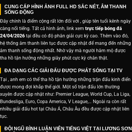
CUNG CẤP HÌNH ẢNH FULL HD SẮC NÉT, ÂM THANH
SỐNG ĐỘNG
Đây chính là điểm cộng rất lớn đối với , giúp tên tuổi kênh ngày
càng nổi tiếng. Tất cả hình ảnh, link xem
trực tiếp bóng đá
24/04/2026
tại đều có độ phân giải cực kỳ cao. Thêm vào đó,
hệ thống âm thanh liên tục được cập nhật để mang đến những
âm thanh sống động nhất. Nhờ vậy mà người hâm mộ được
tha hồ tận hưởng những giây phút cực kỳ chân thật.
ĐA DẠNG CÁC GIẢI ĐẤU ĐƯỢC PHÁT SÓNG TẠI TV
Tại , anh em có thể tha hồ tận hưởng những trận đấu kinh điển
được mong đợi khắp thế giới. Một số trận đấu lớn thường
xuyên được cập nhật như: Premier League, World Cup, La Liga,
Bundesliga, Euro, Copa America, V League,… Ngoài ra còn rất
nhiều giải đấu hot tại Châu Á, Châu Âu đều được cập nhật liên
tục.
ĐỘI NGŨ BÌNH LUẬN VIÊN TIẾNG VIỆT TẠI LƯƠNG SƠN