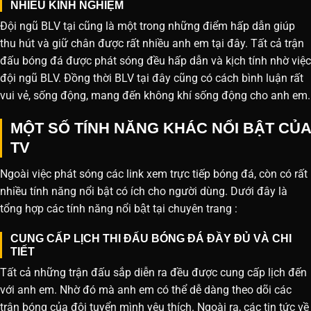
NHIỀU KINH NGHIỆM
Đội ngũ BLV tại cũng là một trong những điểm hấp dẫn giúp
thu hút và giữ chân được rất nhiều anh em tại đây. Tất cả trận
đấu bóng đá được phát sóng đều hấp dẫn và kịch tính nhờ việc
đội ngũ BLV. Đồng thời BLV tại đây cũng có cách bình luận rất
vui vẻ, sống động, mang đến không khí sống động cho anh em.
MỘT SỐ TÍNH NĂNG KHÁC NỔI BẬT CỦA
TV
Ngoài việc phát sóng các link xem trực tiếp bóng đá, còn có rất
nhiều tính năng nổi bật có ích cho người dùng. Dưới đây là
tổng hợp các tính năng nổi bật tại chuyên trang :
CUNG CẤP LỊCH THI ĐẤU BÓNG ĐÁ ĐẦY ĐỦ VÀ CHI
TIẾT
Tất cả những trận đấu sắp diễn ra đều được cung cấp lịch đến
với anh em. Nhờ đó mà anh em có thể dễ dàng theo dõi các
trận bóng của đội tuyển mình yêu thích. Ngoài ra, các tin tức về