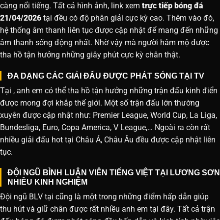
càng nổi tiếng. Tất cả hình ảnh, link xem
trực tiếp bóng đá
21/04/2026
tại đều có độ phân giải cực kỳ cao. Thêm vào đó,
hệ thống âm thanh liên tục được cập nhật để mang đến những
âm thanh sống động nhất. Nhờ vậy mà người hâm mộ được
tha hồ tận hưởng những giây phút cực kỳ chân thật.
ĐA DẠNG CÁC GIẢI ĐẤU ĐƯỢC PHÁT SÓNG TẠI TV
Tại , anh em có thể tha hồ tận hưởng những trận đấu kinh điển
được mong đợi khắp thế giới. Một số trận đấu lớn thường
xuyên được cập nhật như: Premier League, World Cup, La Liga,
Bundesliga, Euro, Copa America, V League,… Ngoài ra còn rất
nhiều giải đấu hot tại Châu Á, Châu Âu đều được cập nhật liên
tục.
ĐỘI NGŨ BÌNH LUẬN VIÊN TIẾNG VIỆT TẠI LƯƠNG SƠN
NHIỀU KINH NGHIỆM
Đội ngũ BLV tại cũng là một trong những điểm hấp dẫn giúp
thu hút và giữ chân được rất nhiều anh em tại đây. Tất cả trận