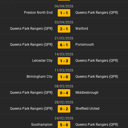
06/04/2026
1 - 1
Preston North End
Queens Park Rangers (QPR)
03/04/2026
2 - 1
Queens Park Rangers (QPR)
Watford
21/03/2026
6 - 1
Queens Park Rangers (QPR)
Portsmouth
14/03/2026
1 - 3
Leicester City
Queens Park Rangers (QPR)
11/03/2026
1 - 0
Birmingham City
Queens Park Rangers (QPR)
08/03/2026
0 - 4
Queens Park Rangers (QPR)
Middlesbrough
28/02/2026
0 - 2
Queens Park Rangers (QPR)
Sheffield United
24/02/2026
5 - 0
Southampton
Queens Park Rangers (QPR)