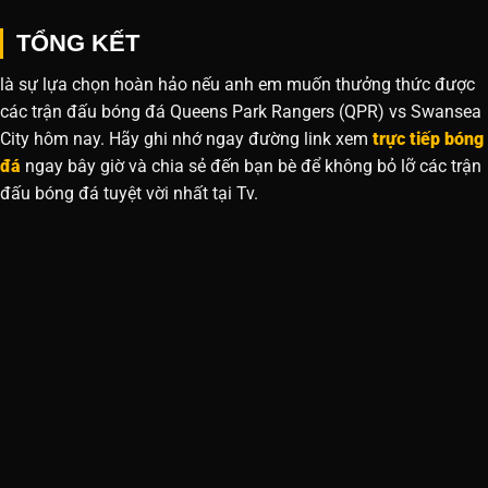
TỔNG KẾT
là sự lựa chọn hoàn hảo nếu anh em muốn thưởng thức được
các trận đấu bóng đá Queens Park Rangers (QPR) vs Swansea
City hôm nay. Hãy ghi nhớ ngay đường link xem
trực tiếp bóng
đá
ngay bây giờ và chia sẻ đến bạn bè để không bỏ lỡ các trận
đấu bóng đá tuyệt vời nhất tại Tv.