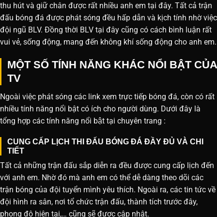
thu hút và giữ chân được rất nhiều anh em tại đây. Tất cả trận
đấu bóng đá được phát sóng đều hấp dẫn và kịch tính nhờ việc
đội ngũ BLV. Đồng thời BLV tại đây cũng có cách bình luận rất
vui vẻ, sống động, mang đến không khí sống động cho anh em.
MỘT SỐ TÍNH NĂNG KHÁC NỔI BẬT CỦA
TV
Ngoài việc phát sóng các link xem trực tiếp bóng đá, còn có rất
nhiều tính năng nổi bật có ích cho người dùng. Dưới đây là
tổng hợp các tính năng nổi bật tại chuyên trang :
CUNG CẤP LỊCH THI ĐẤU BÓNG ĐÁ ĐẦY ĐỦ VÀ CHI
TIẾT
Tất cả những trận đấu sắp diễn ra đều được cung cấp lịch đến
với anh em. Nhờ đó mà anh em có thể dễ dàng theo dõi các
trận bóng của đội tuyển mình yêu thích. Ngoài ra, các tin tức về
đội hình ra sân, nơi tổ chức trận đấu, thành tích trước đây,
phong độ hiện tại,… cũng sẽ được cập nhật.