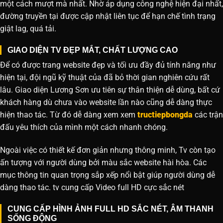
một cách mượt mà nhất. Nhờ áp dụng công nghệ hiện đại nhất,
đường truyền tại được cập nhật liên tục để hạn chế tình trạng
giật lag, quá tải.
GIAO DIỆN TV ĐẸP MẮT, CHẤT LƯỢNG CAO
Để có được trang website đẹp và tối ưu đầy đủ tính năng như
hiện tại, đội ngũ kỹ thuật của đã bỏ thời gian nghiên cứu rất
lâu. Giao diện Lương Sơn ưu tiên sự thân thiện dễ dùng, bất cứ
khách hàng dù chưa vào website lần nào cũng dễ dàng thực
hiện thao tác. Từ đó dễ dàng xem xem
tructiepbongda
các trận
đấu yêu thích của mình một cách nhanh chóng.
Ngoài việc có thiết kế đơn giản nhưng thông minh, Tv còn tạo
ấn tượng với người dùng bởi màu sắc website hài hòa. Các
mục thông tin quan trọng sắp xếp nổi bật giúp người dùng dễ
dàng thao tác. tv cung cấp Video full HD cực sắc nét
CUNG CẤP HÌNH ẢNH FULL HD SẮC NÉT, ÂM THANH
SỐNG ĐỘNG