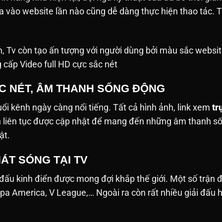
ưa vào website lần nào cũng dễ dàng thực hiện thao tác
h, Tv còn tạo ấn tượng với người dùng bởi màu sắc websit
g cấp Video full HD cực sắc nét
ẮC NÉT, ÂM THANH SỐNG ĐỘNG
tuổi kênh ngày càng nổi tiếng. Tất cả hình ảnh, link xem
tr
nh liên tục được cập nhật để mang đến những âm thanh 
ật.
ÁT SÓNG TẠI TV
 đấu kinh điển được mong đợi khắp thế giới. Một số trận
pa America, V League,… Ngoài ra còn rất nhiều giải đấu 