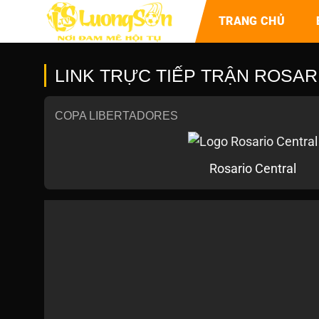
TRANG CHỦ
LINK TRỰC TIẾP TRẬN ROSARI
COPA LIBERTADORES
Rosario Central