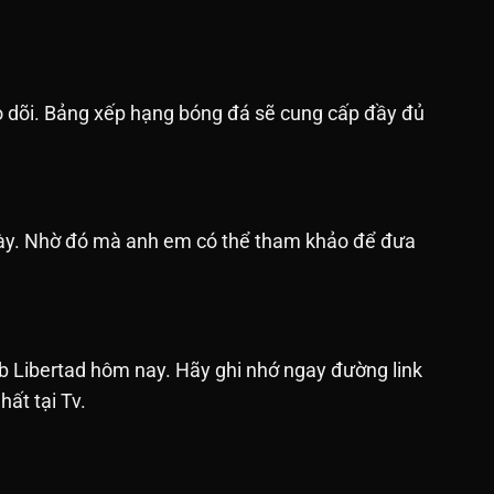
o dõi. Bảng xếp hạng bóng đá sẽ cung cấp đầy đủ
ngày. Nhờ đó mà anh em có thể tham khảo để đưa
b Libertad hôm nay. Hãy ghi nhớ ngay đường link
ất tại Tv.