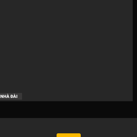
NHÀ ĐÀI