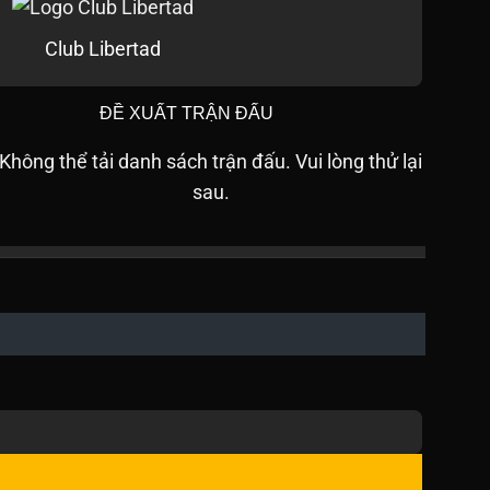
Club Libertad
ĐỀ XUẤT TRẬN ĐẤU
Không thể tải danh sách trận đấu. Vui lòng thử lại
sau.