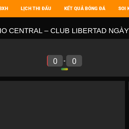
BXH
LỊCH THI ĐẤU
KẾT QUẢ BÓNG ĐÁ
SOI 
O CENTRAL – CLUB LIBERTAD NGÀY 0
0
0
-