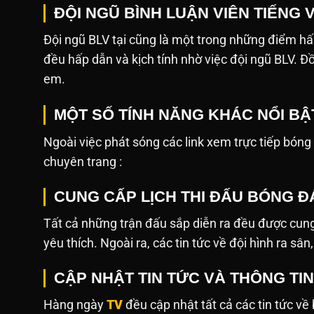
ĐỘI NGŨ BÌNH LUẬN VIÊN TIẾNG 
Đội ngũ BLV tại cũng là một trong những điểm hấ
đều hấp dẫn và kịch tính nhờ việc đội ngũ BLV. Đ
em.
MỘT SỐ TÍNH NĂNG KHÁC NỔI BẬ
Ngoài việc phát sóng các link xem trực tiếp bóng đá,
chuyên trang :
CUNG CẤP LỊCH THI ĐẤU BÓNG ĐÁ
Tất cả những trận đấu sắp diễn ra đều được cung
yêu thích. Ngoài ra, các tin tức về đội hình ra sâ
CẬP NHẬT TIN TỨC VÀ THÔNG TI
Hàng ngày
TV
đều cập nhật tất cả các tin tức v