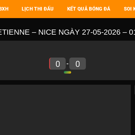
BXH
LỊCH THI ĐẤU
KẾT QUẢ BÓNG ĐÁ
SOI 
TIENNE – NICE NGÀY 27-05-2026 – 0
0
0
-