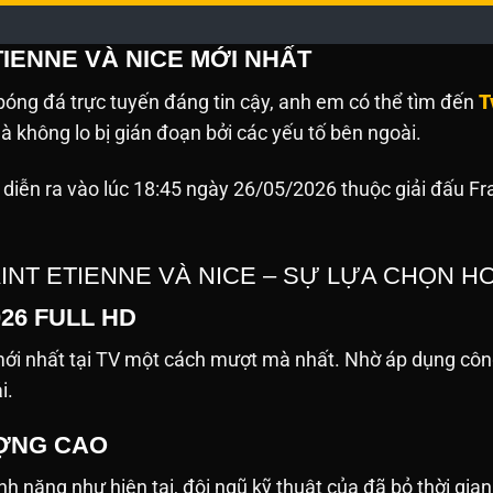
TIENNE VÀ NICE MỚI NHẤT
óng đá trực tuyến đáng tin cậy, anh em có thể tìm đến
T
 không lo bị gián đoạn bởi các yếu tố bên ngoài.
diễn ra vào lúc 18:45 ngày 26/05/2026 thuộc giải đấu Fr
INT ETIENNE VÀ NICE – SỰ LỰA CHỌN H
026 FULL HD
i nhất tại TV một cách mượt mà nhất. Nhờ áp dụng công
ải.
ƯỢNG CAO
h năng như hiện tại, đội ngũ kỹ thuật của đã bỏ thời gian