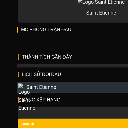
Saint Etienne
MÔ PHỎNG TRẬN ĐẤU
THÀNH TÍCH GẦN ĐÂY
LỊCH SỬ ĐỐI ĐẦU
Saint Etienne
BẢNG XẾP HẠNG
League