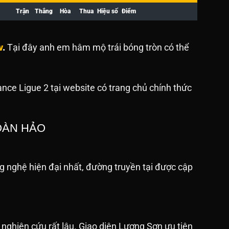
Trận
Thắng
Hòa
Thua
Hiệu số
Điểm
v
.
Tại đây anh em hâm mộ trái bóng tròn có thể
ance Ligue 2 tại website
có trang chủ chính thức
OÀN HẢO
 nghệ hiện đại nhất, đường truyền tại được cập
 nghiên cứu rất lâu. Giao diện Lương Sơn ưu tiên