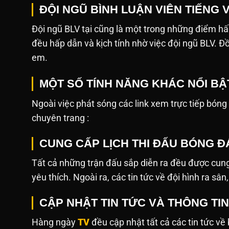
ĐỘI NGŨ BÌNH LUẬN VIÊN TIẾNG 
Đội ngũ BLV tại cũng là một trong những điểm hấ
đều hấp dẫn và kịch tính nhờ việc đội ngũ BLV. Đ
em.
MỘT SỐ TÍNH NĂNG KHÁC NỔI BẬ
Ngoài việc phát sóng các link xem trực tiếp bóng đá,
chuyên trang :
CUNG CẤP LỊCH THI ĐẤU BÓNG ĐÁ
Tất cả những trận đấu sắp diễn ra đều được cung
yêu thích. Ngoài ra, các tin tức về đội hình ra sâ
CẬP NHẬT TIN TỨC VÀ THÔNG TI
Hàng ngày
TV
đều cập nhật tất cả các tin tức v