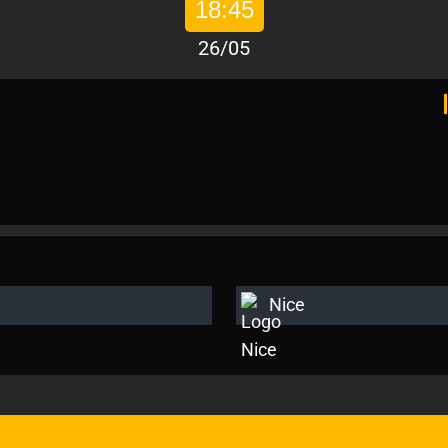
18:45
26/05
Nice