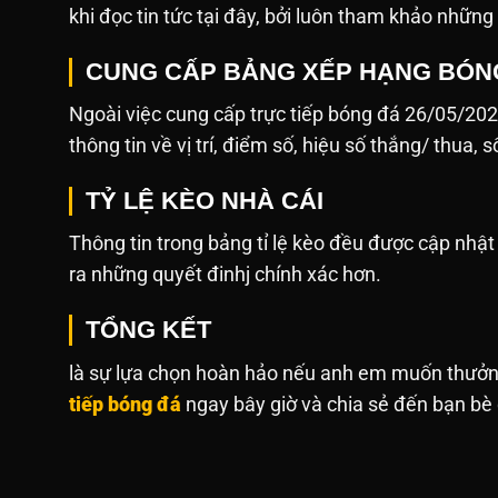
khi đọc tin tức tại đây, bởi luôn tham khảo những
CUNG CẤP BẢNG XẾP HẠNG BÓN
Ngoài việc cung cấp trực tiếp bóng đá 26/05/20
thông tin về vị trí, điểm số, hiệu số thắng/ thua, 
TỶ LỆ KÈO NHÀ CÁI
Thông tin trong bảng tỉ lệ kèo đều được cập nh
ra những quyết đinhj chính xác hơn.
TỔNG KẾT
là sự lựa chọn hoàn hảo nếu anh em muốn thưởng
tiếp bóng đá
ngay bây giờ và chia sẻ đến bạn bè đ