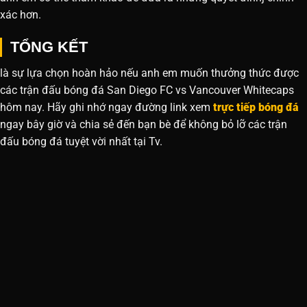
xác hơn.
TỔNG KẾT
là sự lựa chọn hoàn hảo nếu anh em muốn thưởng thức được
các trận đấu bóng đá San Diego FC vs Vancouver Whitecaps
hôm nay. Hãy ghi nhớ ngay đường link xem
trực tiếp bóng đá
ngay bây giờ và chia sẻ đến bạn bè để không bỏ lỡ các trận
đấu bóng đá tuyệt vời nhất tại Tv.