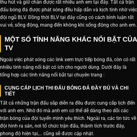
thu hút và giữ chân được rất nhiều anh em tại đây. Tất cả trận
đấu bóng đá được phát sóng đều hấp dẫn và kịch tính nhờ việc
đội ngũ BLV. Đồng thời BLV tại đây cũng có cách bình luận rất
vui vẻ, sống động, mang đến không khí sống động cho anh em.
MỘT SỐ TÍNH NĂNG KHÁC NỔI BẬT CỦA
TV
Ngoài việc phát sóng các link xem trực tiếp bóng đá, còn có rất
nhiều tính năng nổi bật có ích cho người dùng. Dưới đây là
tổng hợp các tính năng nổi bật tại chuyên trang :
CUNG CẤP LỊCH THI ĐẤU BÓNG ĐÁ ĐẦY ĐỦ VÀ CHI
TIẾT
Tất cả những trận đấu sắp diễn ra đều được cung cấp lịch đến
với anh em. Nhờ đó mà anh em có thể dễ dàng theo dõi các
trận bóng của đội tuyển mình yêu thích. Ngoài ra, các tin tức về
đội hình ra sân, nơi tổ chức trận đấu, thành tích trước đây,
phong độ hiện tại,… cũng sẽ được cập nhật.