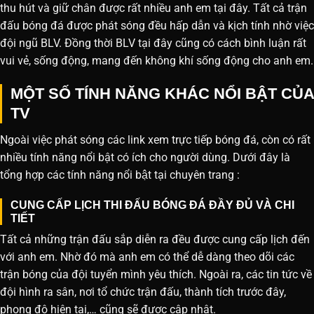
thu hút và giữ chân được rất nhiều anh em tại đây. Tất cả trận
đấu bóng đá được phát sóng đều hấp dẫn và kịch tính nhờ việc
đội ngũ BLV. Đồng thời BLV tại đây cũng có cách bình luận rất
vui vẻ, sống động, mang đến không khí sống động cho anh em.
MỘT SỐ TÍNH NĂNG KHÁC NỔI BẬT CỦA
TV
Ngoài việc phát sóng các link xem trực tiếp bóng đá, còn có rất
nhiều tính năng nổi bật có ích cho người dùng. Dưới đây là
tổng hợp các tính năng nổi bật tại chuyên trang :
CUNG CẤP LỊCH THI ĐẤU BÓNG ĐÁ ĐẦY ĐỦ VÀ CHI
TIẾT
Tất cả những trận đấu sắp diễn ra đều được cung cấp lịch đến
với anh em. Nhờ đó mà anh em có thể dễ dàng theo dõi các
trận bóng của đội tuyển mình yêu thích. Ngoài ra, các tin tức về
đội hình ra sân, nơi tổ chức trận đấu, thành tích trước đây,
phong độ hiện tại,… cũng sẽ được cập nhật.