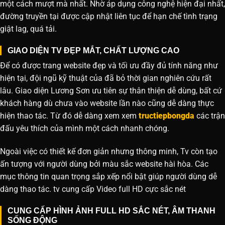
một cách mượt mà nhất. Nhờ áp dụng công nghệ hiện đại nhất,
đường truyền tại được cập nhật liên tục để hạn chế tình trạng
giật lag, quá tải.
GIAO DIỆN TV ĐẸP MẮT, CHẤT LƯỢNG CAO
Để có được trang website đẹp và tối ưu đầy đủ tính năng như
hiện tại, đội ngũ kỹ thuật của đã bỏ thời gian nghiên cứu rất
lâu. Giao diện Lương Sơn ưu tiên sự thân thiện dễ dùng, bất cứ
khách hàng dù chưa vào website lần nào cũng dễ dàng thực
hiện thao tác. Từ đó dễ dàng xem xem
tructiepbongda
các trận
đấu yêu thích của mình một cách nhanh chóng.
Ngoài việc có thiết kế đơn giản nhưng thông minh, Tv còn tạo
ấn tượng với người dùng bởi màu sắc website hài hòa. Các
mục thông tin quan trọng sắp xếp nổi bật giúp người dùng dễ
dàng thao tác. tv cung cấp Video full HD cực sắc nét
CUNG CẤP HÌNH ẢNH FULL HD SẮC NÉT, ÂM THANH
SỐNG ĐỘNG