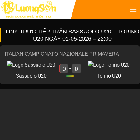
LINK TRỰC TIẾP TRẬN SASSUOLO U20 – TORINO
U20 NGÀY 01-05-2026 – 22:00
ITALIAN CAMPIONATO NAZIONALE PRIMAVERA
0
0
-
Sassuolo U20
Torino U20