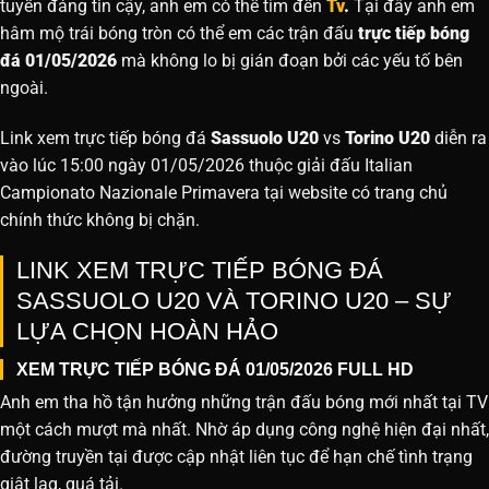
tuyến đáng tin cậy, anh em có thể tìm đến
Tv
.
Tại đây anh em
hâm mộ trái bóng tròn có thể em các trận đấu
trực tiếp bóng
đá 01/05/2026
mà không lo bị gián đoạn bởi các yếu tố bên
ngoài.
Link xem trực tiếp bóng đá
Sassuolo U20
vs
Torino U20
diễn ra
vào lúc 15:00 ngày 01/05/2026 thuộc giải đấu Italian
Campionato Nazionale Primavera tại website
có trang chủ
chính thức không bị chặn.
LINK XEM TRỰC TIẾP BÓNG ĐÁ
SASSUOLO U20 VÀ TORINO U20 – SỰ
LỰA CHỌN HOÀN HẢO
XEM TRỰC TIẾP BÓNG ĐÁ 01/05/2026 FULL HD
Anh em tha hồ tận hưởng những trận đấu bóng mới nhất tại TV
một cách mượt mà nhất. Nhờ áp dụng công nghệ hiện đại nhất,
đường truyền tại được cập nhật liên tục để hạn chế tình trạng
giật lag, quá tải.