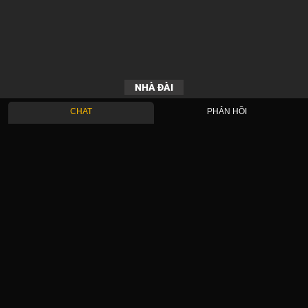
NHÀ ĐÀI
CHAT
PHẢN HỒI