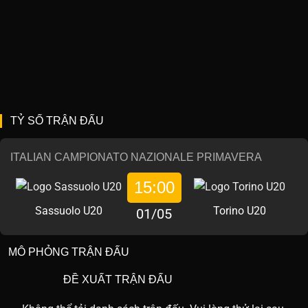
TỶ SỐ TRẬN ĐẤU
ITALIAN CAMPIONATO NAZIONALE PRIMAVERA
15:00
Sassuolo U20
Torino U20
01/05
MÔ PHỎNG TRẬN ĐẤU
ĐỀ XUẤT TRẬN ĐẤU