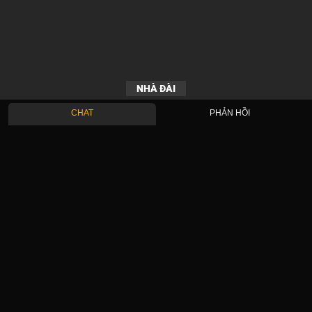
NHÀ ĐÀI
CHAT
PHẢN HỒI