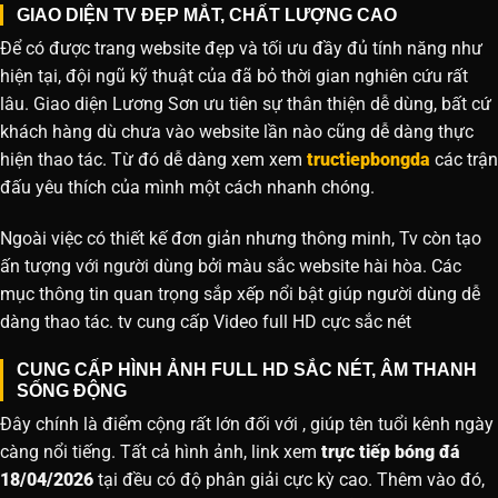
GIAO DIỆN TV ĐẸP MẮT, CHẤT LƯỢNG CAO
Để có được trang website đẹp và tối ưu đầy đủ tính năng như
hiện tại, đội ngũ kỹ thuật của đã bỏ thời gian nghiên cứu rất
lâu. Giao diện Lương Sơn ưu tiên sự thân thiện dễ dùng, bất cứ
khách hàng dù chưa vào website lần nào cũng dễ dàng thực
hiện thao tác. Từ đó dễ dàng xem xem
tructiepbongda
các trận
đấu yêu thích của mình một cách nhanh chóng.
Ngoài việc có thiết kế đơn giản nhưng thông minh, Tv còn tạo
ấn tượng với người dùng bởi màu sắc website hài hòa. Các
mục thông tin quan trọng sắp xếp nổi bật giúp người dùng dễ
dàng thao tác. tv cung cấp Video full HD cực sắc nét
CUNG CẤP HÌNH ẢNH FULL HD SẮC NÉT, ÂM THANH
SỐNG ĐỘNG
Đây chính là điểm cộng rất lớn đối với , giúp tên tuổi kênh ngày
càng nổi tiếng. Tất cả hình ảnh, link xem
trực tiếp bóng đá
18/04/2026
tại đều có độ phân giải cực kỳ cao. Thêm vào đó,