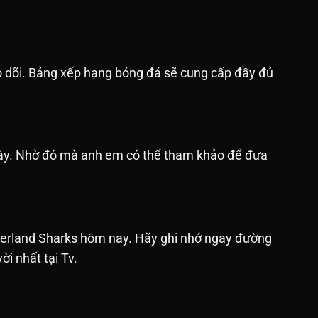
o dõi. Bảng xếp hạng bóng đá sẽ cung cấp đầy đủ
ngày. Nhờ đó mà anh em có thể tham khảo để đưa
herland Sharks hôm nay. Hãy ghi nhớ ngay đường
i nhất tại Tv.