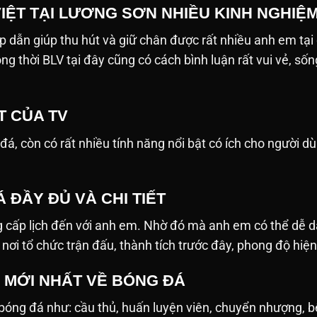
VIỆT TẠI LƯƠNG SƠN NHIỀU KINH NGHIỆ
p dẫn giúp thu hút và giữ chân được rất nhiều anh em tại
ồng thời BLV tại đây cũng có cách bình luận rất vui vẻ, 
T CỦA TV
 còn có rất nhiều tính năng nổi bật có ích cho người dùng. D
 ĐẦY ĐỦ VÀ CHI TIẾT
 cấp lịch đến với anh em. Nhờ đó mà anh em có thể dễ d
n, nơi tổ chức trận đấu, thành tích trước đây, phong độ hiệ
N MỚI NHẤT VỀ BÓNG ĐÁ
ề bóng đá như: cầu thủ, huấn luyện viên, chuyển nhượng, 