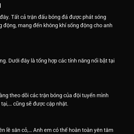
M
 đây. Tất cả trận đấu bóng đá được phát sóng
sống động, mang đến không khí sống động cho anh
ưới đây là tổng hợp các tính năng nổi bật tại
àng theo dõi các trận bóng của đội tuyển mình
n tại,… cũng sẽ được cập nhật.
bên lề sân cỏ,… Anh em có thể hoàn toàn yên tâm