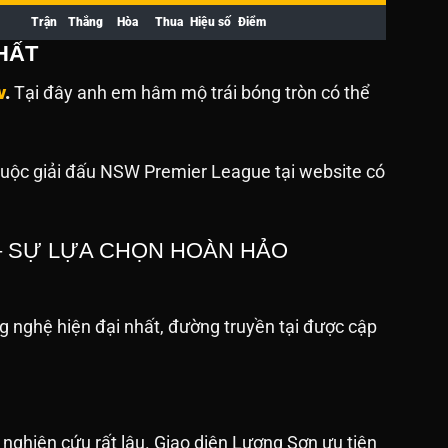
Trận
Thắng
Hòa
Thua
Hiệu số
Điểm
HẤT
v
.
Tại đây anh em hâm mộ trái bóng tròn có thể
huộc giải đấu NSW Premier League tại website
có
– SỰ LỰA CHỌN HOÀN HẢO
 nghệ hiện đại nhất, đường truyền tại được cập
 nghiên cứu rất lâu. Giao diện Lương Sơn ưu tiên