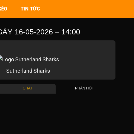
KÈO
TIN TỨC
 16-05-2026 – 14:00
Sutherland Sharks
CHAT
PHẢN HỒI