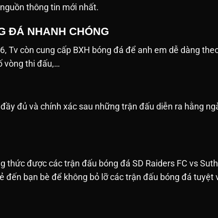
 nguồn thông tin mới nhất.
G ĐÁ NHANH CHÓNG
26, Tv còn cung cấp BXH bóng đá để anh em dễ dàng the
số vòng thi đấu,…
ật đầy đủ và chính xác sau những trận đấu diễn ra hằng 
g thức được các trận đấu bóng đá SD Raiders FC vs Sut
ẻ đến bạn bè để không bỏ lỡ các trận đấu bóng đá tuyệt vờ