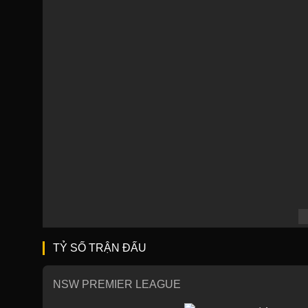
TỶ SỐ TRẬN ĐẤU
NSW PREMIER LEAGUE