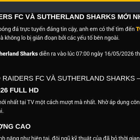
DERS FC VÀ SUTHERLAND SHARKS MỚI N
óng đá trực tuyến đáng tin cậy, anh em có thể tìm đến
T
 không lo bị gián đoạn bởi các yếu tố bên ngoài.
herland Sharks
diễn ra vào lúc 07:00 ngày 16/05/2026 t
D RAIDERS FC VÀ SUTHERLAND SHARKS 
026 FULL HD
i nhất tại TV một cách mượt mà nhất. Nhờ áp dụng công
ải.
ƯỢNG CAO
h năng như hiện tại, đội ngũ kỹ thuật của đã bỏ thời gian