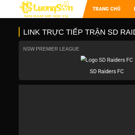
TRANG CHỦ
LINK TRỰC TIẾP TRẬN SD RAI
NSW PREMIER LEAGUE
SD Raiders FC