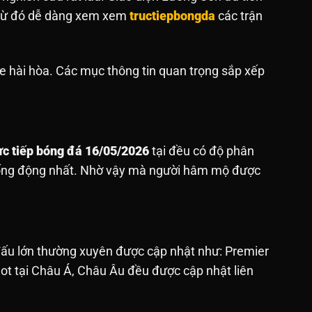
. Từ đó dễ dàng xem xem
tructiepbongda
các trận
e hài hòa. Các mục thông tin quan trọng sắp xếp
ực tiếp bóng đá 16/05/2026
tại đều có độ phân
sống động nhất. Nhờ vậy mà người hâm mộ được
 đấu lớn thường xuyên được cập nhật như: Premier
hot tại Châu Á, Châu Âu đều được cập nhật liên