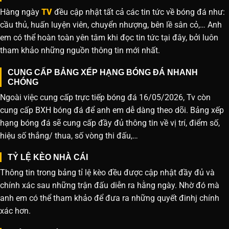
Hàng ngày
TV
đều cập nhật tất cả các tin tức về bóng đá như:
cầu thủ, huấn luyện viên, chuyển nhượng, bên lề sân cỏ,… Anh
em có thể hoàn toàn yên tâm khi đọc tin tức tại đây, bởi luôn
tham khảo những nguồn thông tin mới nhất.
CUNG CẤP BẢNG XẾP HẠNG BÓNG ĐÁ NHANH
CHÓNG
Ngoài việc cung cấp trực tiếp bóng đá 16/05/2026, Tv còn
cung cấp BXH bóng đá để anh em dễ dàng theo dõi. Bảng xếp
hạng bóng đá sẽ cung cấp đầy đủ thông tin về vị trí, điểm số,
hiệu số thắng/ thua, số vòng thi đấu,…
TỶ LỆ KÈO NHÀ CÁI
Thông tin trong bảng tỉ lệ kèo đều được cập nhật đầy đủ và
chính xác sau những trận đấu diễn ra hằng ngày. Nhờ đó mà
anh em có thể tham khảo để đưa ra những quyết đinhj chính
xác hơn.