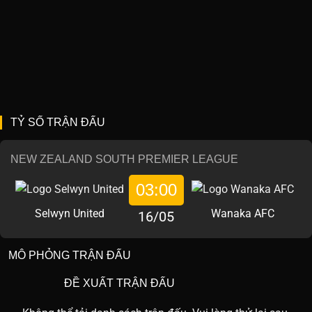
TỶ SỐ TRẬN ĐẤU
NEW ZEALAND SOUTH PREMIER LEAGUE
03:00
Selwyn United
Wanaka AFC
16/05
MÔ PHỎNG TRẬN ĐẤU
ĐỀ XUẤT TRẬN ĐẤU