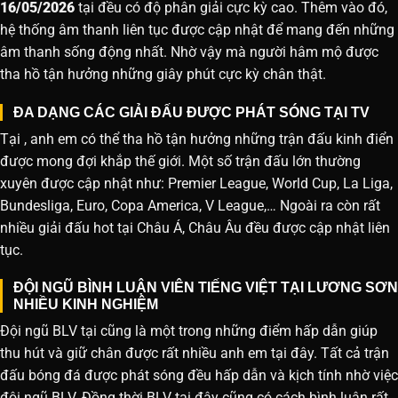
16/05/2026
tại đều có độ phân giải cực kỳ cao. Thêm vào đó,
hệ thống âm thanh liên tục được cập nhật để mang đến những
âm thanh sống động nhất. Nhờ vậy mà người hâm mộ được
tha hồ tận hưởng những giây phút cực kỳ chân thật.
ĐA DẠNG CÁC GIẢI ĐẤU ĐƯỢC PHÁT SÓNG TẠI TV
Tại , anh em có thể tha hồ tận hưởng những trận đấu kinh điển
được mong đợi khắp thế giới. Một số trận đấu lớn thường
xuyên được cập nhật như: Premier League, World Cup, La Liga,
Bundesliga, Euro, Copa America, V League,… Ngoài ra còn rất
nhiều giải đấu hot tại Châu Á, Châu Âu đều được cập nhật liên
tục.
ĐỘI NGŨ BÌNH LUẬN VIÊN TIẾNG VIỆT TẠI LƯƠNG SƠN
NHIỀU KINH NGHIỆM
Đội ngũ BLV tại cũng là một trong những điểm hấp dẫn giúp
thu hút và giữ chân được rất nhiều anh em tại đây. Tất cả trận
đấu bóng đá được phát sóng đều hấp dẫn và kịch tính nhờ việc
đội ngũ BLV. Đồng thời BLV tại đây cũng có cách bình luận rất