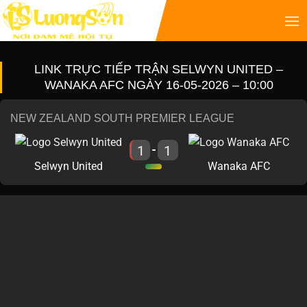
LINK TRỰC TIẾP TRẬN SELWYN UNITED –
WANAKA AFC NGÀY 16-05-2026 – 10:00
NEW ZEALAND SOUTH PREMIER LEAGUE
1
1
-
Selwyn United
Wanaka AFC