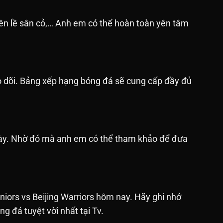
bên lề sân cỏ,… Anh em có thể hoàn toàn yên tâm
o dõi. Bảng xếp hạng bóng đá sẽ cung cấp đầy đủ
ngày. Nhờ đó mà anh em có thể tham khảo để đưa
ors vs Beijing Warriors hôm nay. Hãy ghi nhớ
g đá tuyệt vời nhất tại Tv.