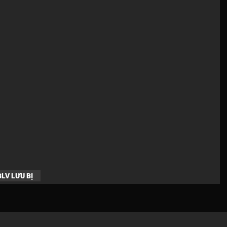
BLV LƯU BỊ