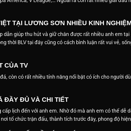
pa America, V League,… Ngoài ra còn rất nhiều giải đấu 
VIỆT TẠI LƯƠNG SƠN NHIỀU KINH NGHIỆ
p dẫn giúp thu hút và giữ chân được rất nhiều anh em tại
ồng thời BLV tại đây cũng có cách bình luận rất vui vẻ, 
T CỦA TV
 còn có rất nhiều tính năng nổi bật có ích cho người dùng. D
 ĐẦY ĐỦ VÀ CHI TIẾT
 cấp lịch đến với anh em. Nhờ đó mà anh em có thể dễ d
n, nơi tổ chức trận đấu, thành tích trước đây, phong độ hiệ