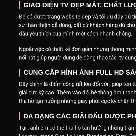
GIAO DIỆN TV ĐẸP MẮT, CHẤT L
Để có được trang website đẹp và tối ưu đầy đủ tín
sự thân thiện dễ dùng, bất cứ khách hàng dù ch
đấu yêu thích của mình một cách nhanh chóng.
Ngoài việc có thiết kế đơn giản nhưng thông min
nổi bật giúp người dùng dễ dàng thao tác. tv cun
CUNG CẤP HÌNH ẢNH FULL HD S
Đây chính là điểm cộng rất lớn đối với , giúp tên 
giải cực kỳ cao. Thêm vào đó, hệ thống âm tha
tha hồ tận hưởng những giây phút cực kỳ chân th
ĐA DẠNG CÁC GIẢI ĐẤU ĐƯỢC PH
Tại , anh em có thể tha hồ tận hưởng những trận