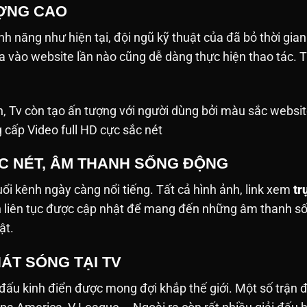
ƯỢNG CAO
h năng như hiện tại, đội ngũ kỹ thuật của đã bỏ thời gian
ưa vào website lần nào cũng dễ dàng thực hiện thao tác
h, Tv còn tạo ấn tượng với người dùng bởi màu sắc websit
g cấp Video full HD cực sắc nét
ẮC NÉT, ÂM THANH SỐNG ĐỘNG
tuổi kênh ngày càng nổi tiếng. Tất cả hình ảnh, link xem
tr
nh liên tục được cập nhật để mang đến những âm thanh 
ật.
ÁT SÓNG TẠI TV
 đấu kinh điển được mong đợi khắp thế giới. Một số trận