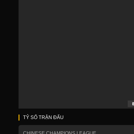
TỶ SỐ TRẬN ĐẤU
CHINESE CHAMPIONS LEAGUE