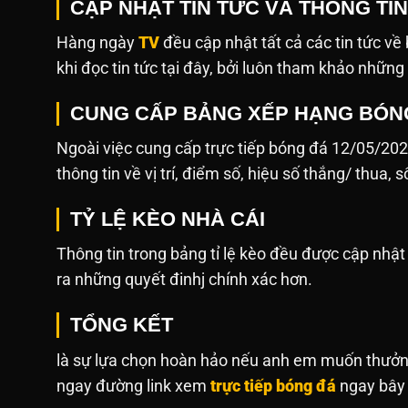
CẬP NHẬT TIN TỨC VÀ THÔNG TI
Hàng ngày
TV
đều cập nhật tất cả các tin tức v
khi đọc tin tức tại đây, bởi luôn tham khảo những
CUNG CẤP BẢNG XẾP HẠNG BÓN
Ngoài việc cung cấp trực tiếp bóng đá 12/05/20
thông tin về vị trí, điểm số, hiệu số thắng/ thua, 
TỶ LỆ KÈO NHÀ CÁI
Thông tin trong bảng tỉ lệ kèo đều được cập nh
ra những quyết đinhj chính xác hơn.
TỔNG KẾT
là sự lựa chọn hoàn hảo nếu anh em muốn thưởng
ngay đường link xem
trực tiếp bóng đá
ngay bây 