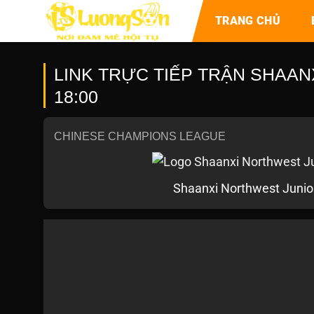
TRANG CHỦ
LINK TRỰC TIẾP TRẬN SHAAN
18:00
CHINESE CHAMPIONS LEAGUE
Shaanxi Northwest Junio