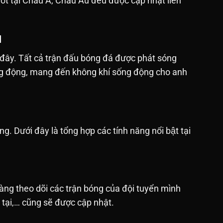
hot tại Châu Á, Châu Âu đều được cập nhật liên
M
 đây. Tất cả trận đấu bóng đá được phát sóng
sống động, mang đến không khí sống động cho anh
ưới đây là tổng hợp các tính năng nổi bật tại
àng theo dõi các trận bóng của đội tuyển mình
n tại,… cũng sẽ được cập nhật.