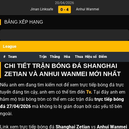
20/04/2026
0 - 4
Jinan Linksafe
Anhui Wanmei
BẢNG XẾP HẠNG
League
#
Team
Trận
Thắng
Hòa
Thua
Hiệu số
Điểm
CHI TIẾT TRẬN BÓNG ĐÁ SHANGHAI
ZETIAN VÀ ANHUI WANMEI MỚI NHẤT
Nếu anh em đang tìm kiếm nơi để xem trực tiếp bóng đá trực
tuyến đáng tin cậy, anh em có thể tìm đến
Tv
.
Tại đây anh em
hâm mộ trái bóng tròn có thể em các trận đấu
trực tiếp bóng
đá 27/04/2026
mà không lo bị gián đoạn bởi các yếu tố bên
ngoài.
Link xem trực tiếp bóng đá
Shanghai Zetian
vs
Anhui Wanmei