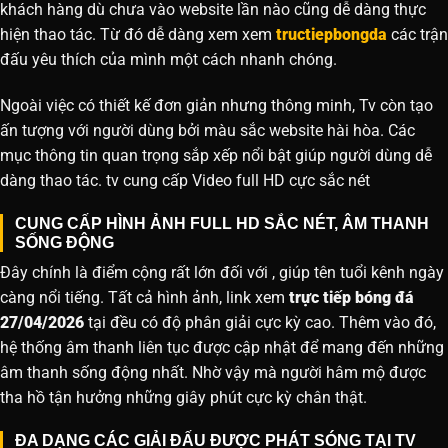
khách hàng dù chưa vào website lần nào cũng dễ dàng thực
hiện thao tác. Từ đó dễ dàng xem xem
tructiepbongda
các trận
đấu yêu thích của mình một cách nhanh chóng.
Ngoài việc có thiết kế đơn giản nhưng thông minh, Tv còn tạo
ấn tượng với người dùng bởi màu sắc website hài hòa. Các
mục thông tin quan trọng sắp xếp nổi bật giúp người dùng dễ
dàng thao tác. tv cung cấp Video full HD cực sắc nét
CUNG CẤP HÌNH ẢNH FULL HD SẮC NÉT, ÂM THANH
SỐNG ĐỘNG
Đây chính là điểm cộng rất lớn đối với , giúp tên tuổi kênh ngày
càng nổi tiếng. Tất cả hình ảnh, link xem
trực tiếp bóng đá
27/04/2026
tại đều có độ phân giải cực kỳ cao. Thêm vào đó,
hệ thống âm thanh liên tục được cập nhật để mang đến những
âm thanh sống động nhất. Nhờ vậy mà người hâm mộ được
tha hồ tận hưởng những giây phút cực kỳ chân thật.
ĐA DẠNG CÁC GIẢI ĐẤU ĐƯỢC PHÁT SÓNG TẠI TV