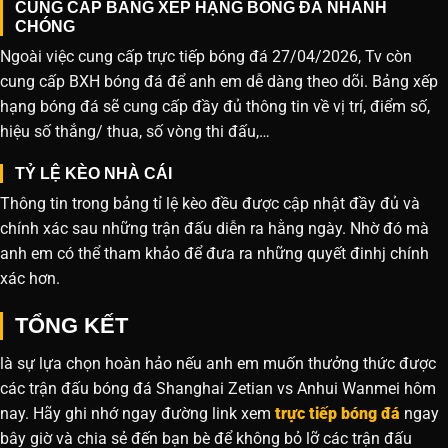
CUNG CẤP BẢNG XẾP HẠNG BÓNG ĐÁ NHANH
CHÓNG
Ngoài việc cung cấp trực tiếp bóng đá 27/04/2026, Tv còn
cung cấp BXH bóng đá để anh em dễ dàng theo dõi. Bảng xếp
hạng bóng đá sẽ cung cấp đầy đủ thông tin về vị trí, điểm số,
hiệu số thắng/ thua, số vòng thi đấu,…
TỶ LỆ KÈO NHÀ CÁI
Thông tin trong bảng tỉ lệ kèo đều được cập nhật đầy đủ và
chính xác sau những trận đấu diễn ra hằng ngày. Nhờ đó mà
anh em có thể tham khảo để đưa ra những quyết đinhj chính
xác hơn.
TỔNG KẾT
là sự lựa chọn hoàn hảo nếu anh em muốn thưởng thức được
các trận đấu bóng đá Shanghai Zetian vs Anhui Wanmei hôm
nay. Hãy ghi nhớ ngay đường link xem
trực tiếp bóng đá
ngay
bây giờ và chia sẻ đến bạn bè để không bỏ lỡ các trận đấu