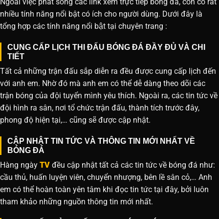
Ngoài việc phát sóng các link xem trực tiếp bóng đá, còn có rất
nhiều tính năng nổi bật có ích cho người dùng. Dưới đây là
tổng hợp các tính năng nổi bật tại chuyên trang :
CUNG CẤP LỊCH THI ĐẤU BÓNG ĐÁ ĐẦY ĐỦ VÀ CHI
TIẾT
Tất cả những trận đấu sắp diễn ra đều được cung cấp lịch đến
với anh em. Nhờ đó mà anh em có thể dễ dàng theo dõi các
trận bóng của đội tuyển mình yêu thích. Ngoài ra, các tin tức về
đội hình ra sân, nơi tổ chức trận đấu, thành tích trước đây,
phong độ hiện tại,… cũng sẽ được cập nhật.
CẬP NHẬT TIN TỨC VÀ THÔNG TIN MỚI NHẤT VỀ
BÓNG ĐÁ
Hàng ngày
TV
đều cập nhật tất cả các tin tức về bóng đá như:
cầu thủ, huấn luyện viên, chuyển nhượng, bên lề sân cỏ,… Anh
em có thể hoàn toàn yên tâm khi đọc tin tức tại đây, bởi luôn
tham khảo những nguồn thông tin mới nhất.