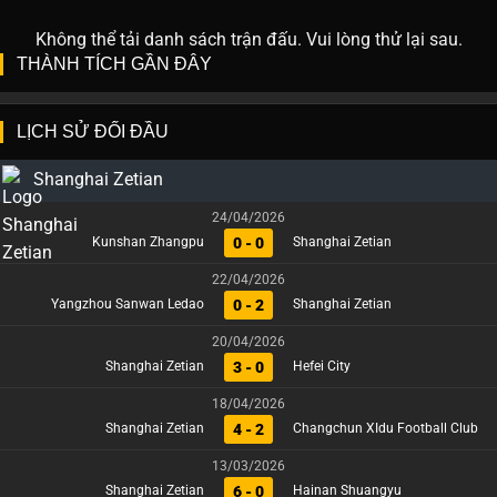
Không thể tải danh sách trận đấu. Vui lòng thử lại sau.
THÀNH TÍCH GẦN ĐÂY
LỊCH SỬ ĐỐI ĐẦU
Shanghai Zetian
24/04/2026
0 - 0
Kunshan Zhangpu
Shanghai Zetian
22/04/2026
0 - 2
Yangzhou Sanwan Ledao
Shanghai Zetian
20/04/2026
3 - 0
Shanghai Zetian
Hefei City
18/04/2026
4 - 2
Shanghai Zetian
Changchun XIdu Football Club
13/03/2026
6 - 0
Shanghai Zetian
Hainan Shuangyu