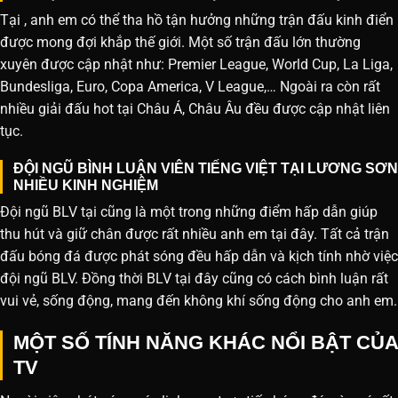
Tại , anh em có thể tha hồ tận hưởng những trận đấu kinh điển
được mong đợi khắp thế giới. Một số trận đấu lớn thường
xuyên được cập nhật như: Premier League, World Cup, La Liga,
Bundesliga, Euro, Copa America, V League,… Ngoài ra còn rất
nhiều giải đấu hot tại Châu Á, Châu Âu đều được cập nhật liên
tục.
ĐỘI NGŨ BÌNH LUẬN VIÊN TIẾNG VIỆT TẠI LƯƠNG SƠN
NHIỀU KINH NGHIỆM
Đội ngũ BLV tại cũng là một trong những điểm hấp dẫn giúp
thu hút và giữ chân được rất nhiều anh em tại đây. Tất cả trận
đấu bóng đá được phát sóng đều hấp dẫn và kịch tính nhờ việc
đội ngũ BLV. Đồng thời BLV tại đây cũng có cách bình luận rất
vui vẻ, sống động, mang đến không khí sống động cho anh em.
MỘT SỐ TÍNH NĂNG KHÁC NỔI BẬT CỦA
TV