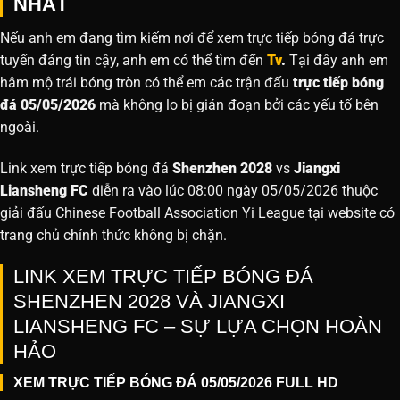
NHẤT
Nếu anh em đang tìm kiếm nơi để xem trực tiếp bóng đá trực
tuyến đáng tin cậy, anh em có thể tìm đến
Tv
.
Tại đây anh em
hâm mộ trái bóng tròn có thể em các trận đấu
trực tiếp bóng
đá 05/05/2026
mà không lo bị gián đoạn bởi các yếu tố bên
ngoài.
Link xem trực tiếp bóng đá
Shenzhen 2028
vs
Jiangxi
Liansheng FC
diễn ra vào lúc 08:00 ngày 05/05/2026 thuộc
giải đấu Chinese Football Association Yi League tại website
có
trang chủ chính thức không bị chặn.
LINK XEM TRỰC TIẾP BÓNG ĐÁ
SHENZHEN 2028 VÀ JIANGXI
LIANSHENG FC – SỰ LỰA CHỌN HOÀN
HẢO
XEM TRỰC TIẾP BÓNG ĐÁ 05/05/2026 FULL HD