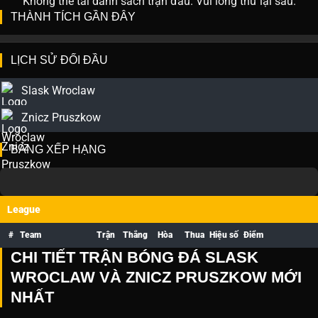
Không thể tải danh sách trận đấu. Vui lòng thử lại sau.
THÀNH TÍCH GẦN ĐÂY
LỊCH SỬ ĐỐI ĐẦU
Slask Wroclaw
Znicz Pruszkow
BẢNG XẾP HẠNG
League
#
Team
Trận
Thắng
Hòa
Thua
Hiệu số
Điểm
CHI TIẾT TRẬN BÓNG ĐÁ SLASK
WROCLAW VÀ ZNICZ PRUSZKOW MỚI
NHẤT