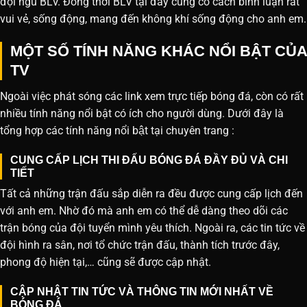
đội ngũ BLV. Đồng thời BLV tại đây cũng có cách bình luận rất
vui vẻ, sống động, mang đến không khí sống động cho anh em.
MỘT SỐ TÍNH NĂNG KHÁC NỔI BẬT CỦA
TV
Ngoài việc phát sóng các link xem trực tiếp bóng đá, còn có rất
nhiều tính năng nổi bật có ích cho người dùng. Dưới đây là
tổng hợp các tính năng nổi bật tại chuyên trang :
CUNG CẤP LỊCH THI ĐẤU BÓNG ĐÁ ĐẦY ĐỦ VÀ CHI
TIẾT
Tất cả những trận đấu sắp diễn ra đều được cung cấp lịch đến
với anh em. Nhờ đó mà anh em có thể dễ dàng theo dõi các
trận bóng của đội tuyển mình yêu thích. Ngoài ra, các tin tức về
đội hình ra sân, nơi tổ chức trận đấu, thành tích trước đây,
phong độ hiện tại,… cũng sẽ được cập nhật.
CẬP NHẬT TIN TỨC VÀ THÔNG TIN MỚI NHẤT VỀ
BÓNG ĐÁ