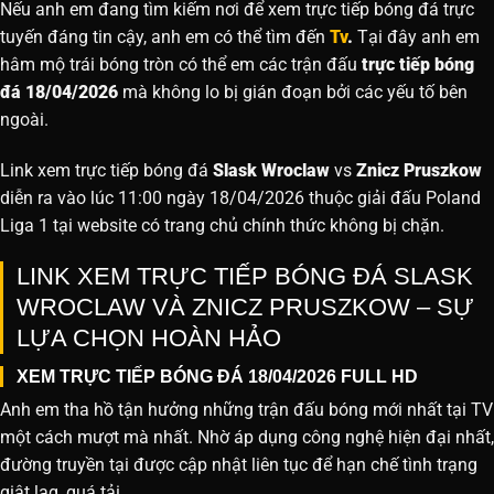
Nếu anh em đang tìm kiếm nơi để xem trực tiếp bóng đá trực
tuyến đáng tin cậy, anh em có thể tìm đến
Tv
.
Tại đây anh em
hâm mộ trái bóng tròn có thể em các trận đấu
trực tiếp bóng
đá 18/04/2026
mà không lo bị gián đoạn bởi các yếu tố bên
ngoài.
Link xem trực tiếp bóng đá
Slask Wroclaw
vs
Znicz Pruszkow
diễn ra vào lúc 11:00 ngày 18/04/2026 thuộc giải đấu Poland
Liga 1 tại website
có trang chủ chính thức không bị chặn.
LINK XEM TRỰC TIẾP BÓNG ĐÁ SLASK
WROCLAW VÀ ZNICZ PRUSZKOW – SỰ
LỰA CHỌN HOÀN HẢO
XEM TRỰC TIẾP BÓNG ĐÁ 18/04/2026 FULL HD
Anh em tha hồ tận hưởng những trận đấu bóng mới nhất tại TV
một cách mượt mà nhất. Nhờ áp dụng công nghệ hiện đại nhất,
đường truyền tại được cập nhật liên tục để hạn chế tình trạng
giật lag, quá tải.