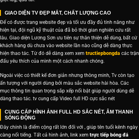
GIAO DIỆN TV ĐẸP MẮT, CHẤT LƯỢNG CAO
Để có được trang website đẹp và tối ưu đầy đủ tính năng như
hiện tại, đội ngũ kỹ thuật của đã bỏ thời gian nghiên cứu rất
lâu. Giao diện Lương Sơn ưu tiên sự thân thiện dễ dùng, bất cứ
khách hàng dù chưa vào website lần nào cũng dễ dàng thực
hiện thao tác. Từ đó dễ dàng xem xem
tructiepbongda
các trận
đấu yêu thích của mình một cách nhanh chóng.
Ngoài việc có thiết kế đơn giản nhưng thông minh, Tv còn tạo
ấn tượng với người dùng bởi màu sắc website hài hòa. Các
mục thông tin quan trọng sắp xếp nổi bật giúp người dùng dễ
dàng thao tác. tv cung cấp Video full HD cực sắc nét
CUNG CẤP HÌNH ẢNH FULL HD SẮC NÉT, ÂM THANH
SỐNG ĐỘNG
Đây chính là điểm cộng rất lớn đối với , giúp tên tuổi kênh ngày
càng nổi tiếng. Tất cả hình ảnh, link xem
trực tiếp bóng đá