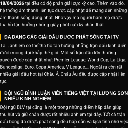
18/04/2026
tại đều có độ phân giải cực kỳ cao. Thêm vào đó,
hệ thống âm thanh liên tục được cập nhật để mang đến những
âm thanh sống động nhất. Nhờ vậy mà người hâm mộ được
tha hồ tận hưởng những giây phút cực kỳ chân thật.
ĐA DẠNG CÁC GIẢI ĐẤU ĐƯỢC PHÁT SÓNG TẠI TV
Tại , anh em có thể tha hồ tận hưởng những trận đấu kinh điển
được mong đợi khắp thế giới. Một số trận đấu lớn thường
xuyên được cập nhật như: Premier League, World Cup, La Liga,
Bundesliga, Euro, Copa America, V League,… Ngoài ra còn rất
nhiều giải đấu hot tại Châu Á, Châu Âu đều được cập nhật liên
tục.
ĐỘI NGŨ BÌNH LUẬN VIÊN TIẾNG VIỆT TẠI LƯƠNG SƠN
NHIỀU KINH NGHIỆM
Đội ngũ BLV tại cũng là một trong những điểm hấp dẫn giúp
thu hút và giữ chân được rất nhiều anh em tại đây. Tất cả trận
đấu bóng đá được phát sóng đều hấp dẫn và kịch tính nhờ việc