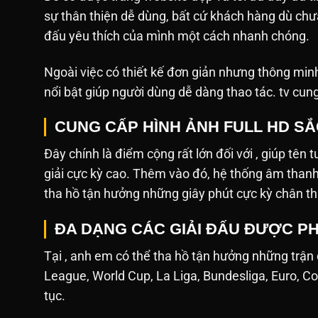
sự thân thiện dễ dùng, bất cứ khách hàng dù ch
đấu yêu thích của mình một cách nhanh chóng.
Ngoài việc có thiết kế đơn giản nhưng thông min
nổi bật giúp người dùng dễ dàng thao tác. tv cun
CUNG CẤP HÌNH ẢNH FULL HD S
Đây chính là điểm cộng rất lớn đối với , giúp tên 
giải cực kỳ cao. Thêm vào đó, hệ thống âm tha
tha hồ tận hưởng những giây phút cực kỳ chân th
ĐA DẠNG CÁC GIẢI ĐẤU ĐƯỢC PH
Tại , anh em có thể tha hồ tận hưởng những trận
League, World Cup, La Liga, Bundesliga, Euro, Co
tục.