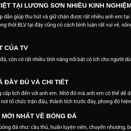
VIỆT TẠI LƯƠNG SƠN NHIỀU KINH NGHIỆ
p dẫn giúp thu hút và giữ chân được rất nhiều anh em tại
ồng thời BLV tại đây cũng có cách bình luận rất vui vẻ, 
T CỦA TV
 còn có rất nhiều tính năng nổi bật có ích cho người dùng. D
 ĐẦY ĐỦ VÀ CHI TIẾT
 cấp lịch đến với anh em. Nhờ đó mà anh em có thể dễ d
n, nơi tổ chức trận đấu, thành tích trước đây, phong độ hiệ
N MỚI NHẤT VỀ BÓNG ĐÁ
ề bóng đá như: cầu thủ, huấn luyện viên, chuyển nhượng, 