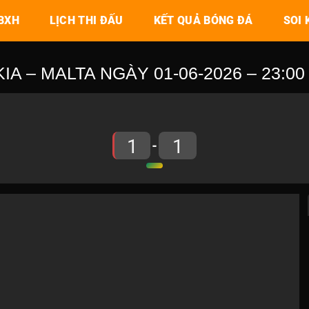
BXH
LỊCH THI ĐẤU
KẾT QUẢ BÓNG ĐÁ
SOI 
A – MALTA NGÀY 01-06-2026 – 23:00
1
1
-