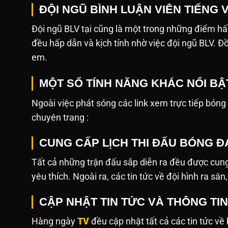
ĐỘI NGŨ BÌNH LUẬN VIÊN TIẾNG 
Đội ngũ BLV tại cũng là một trong những điểm hấ
đều hấp dẫn và kịch tính nhờ việc đội ngũ BLV. Đ
em.
MỘT SỐ TÍNH NĂNG KHÁC NỔI BẬ
Ngoài việc phát sóng các link xem trực tiếp bóng đá,
chuyên trang :
CUNG CẤP LỊCH THI ĐẤU BÓNG ĐÁ
Tất cả những trận đấu sắp diễn ra đều được cung
yêu thích. Ngoài ra, các tin tức về đội hình ra sâ
CẬP NHẬT TIN TỨC VÀ THÔNG TI
Hàng ngày
TV
đều cập nhật tất cả các tin tức v