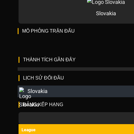
Slovakia
MÔ PHỎNG TRẬN ĐẤU
THÀNH TÍCH GẦN ĐÂY
LỊCH SỬ ĐỐI ĐẦU
Slovakia
BẢNG XẾP HẠNG
League