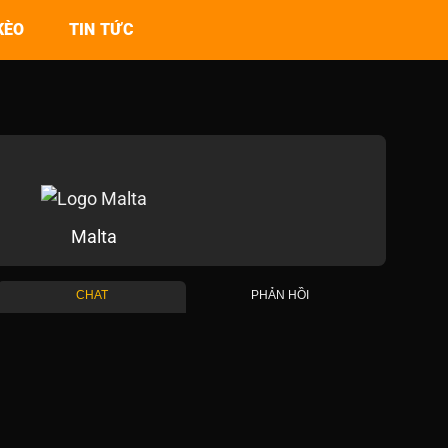
KÈO
TIN TỨC
Malta
CHAT
PHẢN HỒI