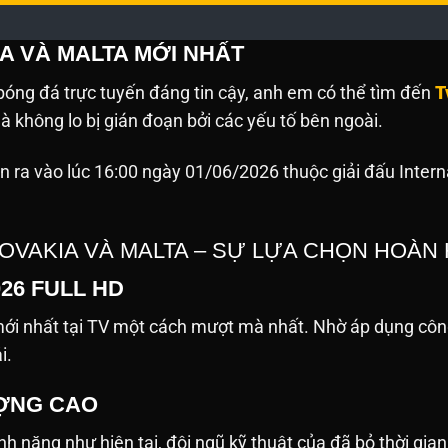
IA VÀ MALTA MỚI NHẤT
óng đá trực tuyến đáng tin cậy, anh em có thể tìm đến
T
 không lo bị gián đoạn bởi các yếu tố bên ngoài.
n ra vào lúc 16:00 ngày 01/06/2026 thuộc giải đấu Interna
LOVAKIA VÀ MALTA – SỰ LỰA CHỌN HOÀN
026 FULL HD
i nhất tại TV một cách mượt mà nhất. Nhờ áp dụng công
ải.
ƯỢNG CAO
h năng như hiện tại, đội ngũ kỹ thuật của đã bỏ thời gian