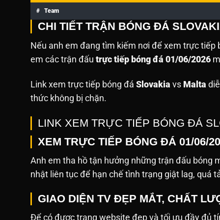
#
Team
CHI TIẾT TRẬN BÓNG ĐÁ SLOVAK
Nếu anh em đang tìm kiếm nơi để xem trực tiếp b
em các trận đấu
trực tiếp bóng đá 01/06/2026
mà
Link xem trực tiếp bóng đá
Slovakia
vs
Malta
diễ
thức không bị chặn.
LINK XEM TRỰC TIẾP BÓNG ĐÁ S
XEM TRỰC TIẾP BÓNG ĐÁ 01/06/2
Anh em tha hồ tận hưởng những trận đấu bóng mớ
nhật liên tục để hạn chế tình trạng giật lag, quá t
GIAO DIỆN TV ĐẸP MẮT, CHẤT L
Để có được trang website đẹp và tối ưu đầy đủ tín