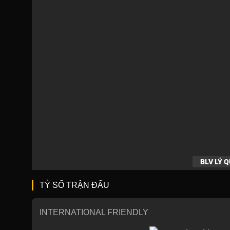
BLV LÝ 
TỶ SỐ TRẬN ĐẤU
INTERNATIONAL FRIENDLY