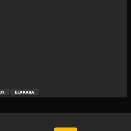
QUỲ
BLV KAKA