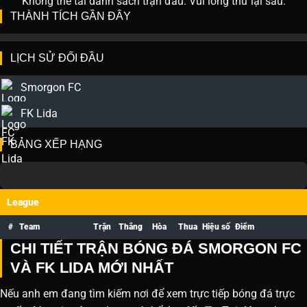
Không thể tải danh sách trận đấu. Vui lòng thử lại sau.
THÀNH TÍCH GẦN ĐÂY
LỊCH SỬ ĐỐI ĐẦU
Smorgon FC
FK Lida
BẢNG XẾP HẠNG
League
#
Team
Trận
Thắng
Hòa
Thua
Hiệu số
Điểm
CHI TIẾT TRẬN BÓNG ĐÁ SMORGON FC
VÀ FK LIDA MỚI NHẤT
Nếu anh em đang tìm kiếm nơi để xem trực tiếp bóng đá trực