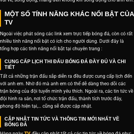
MỘT SỐ TÍNH NĂNG KHÁC NỔI BẬT CỦA
TV
Ngoài việc phát sóng các link xem trực tiếp bóng đá, còn có rất
nhiều tính năng nổi bật có ích cho người dùng. Dưới đây là
tổng hợp các tính năng nổi bật tại chuyên trang :
CUNG CẤP LỊCH THI ĐẤU BÓNG ĐÁ ĐẦY ĐỦ VÀ CHI
TIẾT
Tất cả những trận đấu sắp diễn ra đều được cung cấp lịch đến
với anh em. Nhờ đó mà anh em có thể dễ dàng theo dõi các
trận bóng của đội tuyển mình yêu thích. Ngoài ra, các tin tức về
đội hình ra sân, nơi tổ chức trận đấu, thành tích trước đây,
phong độ hiện tại,… cũng sẽ được cập nhật.
CẬP NHẬT TIN TỨC VÀ THÔNG TIN MỚI NHẤT VỀ
BÓNG ĐÁ
Hàng ngày
TV
đều cập nhật tất cả các tin tức về bóng đá như: