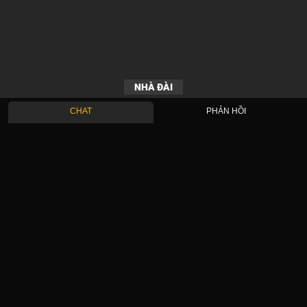
NHÀ ĐÀI
CHAT
PHẢN HỒI