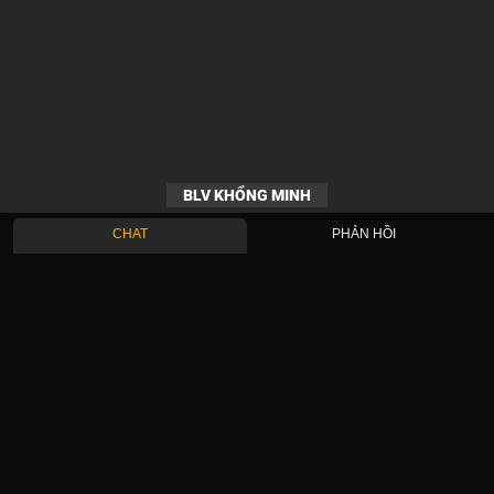
BLV KHỔNG MINH
CHAT
PHẢN HỒI