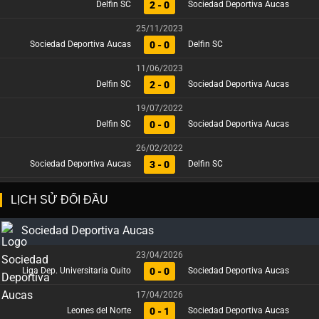
2 - 0
Delfin SC
Sociedad Deportiva Aucas
25/11/2023
0 - 0
Sociedad Deportiva Aucas
Delfin SC
11/06/2023
2 - 0
Delfin SC
Sociedad Deportiva Aucas
19/07/2022
0 - 0
Delfin SC
Sociedad Deportiva Aucas
26/02/2022
3 - 0
Sociedad Deportiva Aucas
Delfin SC
LỊCH SỬ ĐỐI ĐẦU
Sociedad Deportiva Aucas
23/04/2026
0 - 0
Liga Dep. Universitaria Quito
Sociedad Deportiva Aucas
17/04/2026
0 - 1
Leones del Norte
Sociedad Deportiva Aucas