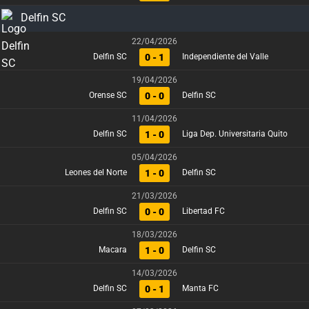
Delfin SC
22/04/2026
0 - 1
Delfin SC
Independiente del Valle
19/04/2026
0 - 0
Orense SC
Delfin SC
11/04/2026
1 - 0
Delfin SC
Liga Dep. Universitaria Quito
05/04/2026
1 - 0
Leones del Norte
Delfin SC
21/03/2026
0 - 0
Delfin SC
Libertad FC
18/03/2026
1 - 0
Macara
Delfin SC
14/03/2026
0 - 1
Delfin SC
Manta FC