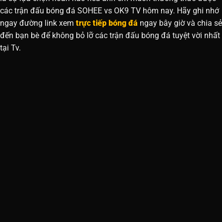
các trận đấu bóng đá SOHEE vs OK9 TV hôm nay. Hãy ghi nhớ
ngay đường link xem
trực tiếp bóng đá
ngay bây giờ và chia sẻ
đến bạn bè để không bỏ lỡ các trận đấu bóng đá tuyệt vời nhất
tại Tv.