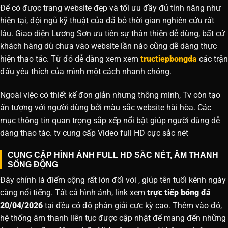
Để có được trang website đẹp và tối ưu đầy đủ tính năng như
hiện tại, đội ngũ kỹ thuật của đã bỏ thời gian nghiên cứu rất
lâu. Giao diện Lương Sơn ưu tiên sự thân thiện dễ dùng, bất cứ
khách hàng dù chưa vào website lần nào cũng dễ dàng thực
hiện thao tác. Từ đó dễ dàng xem xem
tructiepbongda
các trận
đấu yêu thích của mình một cách nhanh chóng.
Ngoài việc có thiết kế đơn giản nhưng thông minh, Tv còn tạo
ấn tượng với người dùng bởi màu sắc website hài hòa. Các
mục thông tin quan trọng sắp xếp nổi bật giúp người dùng dễ
dàng thao tác. tv cung cấp Video full HD cực sắc nét
CUNG CẤP HÌNH ẢNH FULL HD SẮC NÉT, ÂM THANH
SỐNG ĐỘNG
Đây chính là điểm cộng rất lớn đối với , giúp tên tuổi kênh ngày
càng nổi tiếng. Tất cả hình ảnh, link xem
trực tiếp bóng đá
20/04/2026
tại đều có độ phân giải cực kỳ cao. Thêm vào đó,
hệ thống âm thanh liên tục được cập nhật để mang đến những