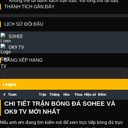
Không thể tải danh sách trận đấu. Vui lòng thử lại sau.
THÀNH TÍCH GẦN ĐÂY
LỊCH SỬ ĐỐI ĐẦU
SOHEE
OK9 TV
BẢNG XẾP HẠNG
League
#
Team
Trận
Thắng
Hòa
Thua
Hiệu số
Điểm
CHI TIẾT TRẬN BÓNG ĐÁ SOHEE VÀ
OK9 TV MỚI NHẤT
Nếu anh em đang tìm kiếm nơi để xem trực tiếp bóng đá trực