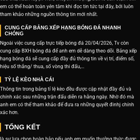
em có thể hoàn toàn yên tâm khi đọc tin tức tại đây, bởi luôn
tham khảo những nguồn thông tin mới nhất.
CUNG CẤP BẢNG XẾP HẠNG BÓNG ĐÁ NHANH
CHÓNG
Ngoài việc cung cấp trực tiếp bóng đá 20/04/2026, Tv còn
cung cấp BXH bóng đá để anh em dễ dàng theo dõi. Bảng xếp
hạng bóng đá sẽ cung cấp đầy đủ thông tin về vị trí, điểm số,
hiệu số thắng/ thua, số vòng thi đấu,…
TỶ LỆ KÈO NHÀ CÁI
Thông tin trong bảng tỉ lệ kèo đều được cập nhật đầy đủ và
chính xác sau những trận đấu diễn ra hằng ngày. Nhờ đó mà
anh em có thể tham khảo để đưa ra những quyết đinhj chính
xác hơn.
TỔNG KẾT
là sự lựa chọn hoàn hảo nếu anh em muốn thưởng thức được