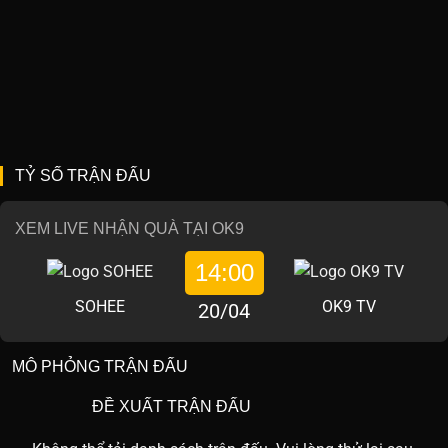
TỶ SỐ TRẬN ĐẤU
XEM LIVE NHẬN QUÀ TẠI OK9
14:00
SOHEE
OK9 TV
20/04
MÔ PHỎNG TRẬN ĐẤU
ĐỀ XUẤT TRẬN ĐẤU