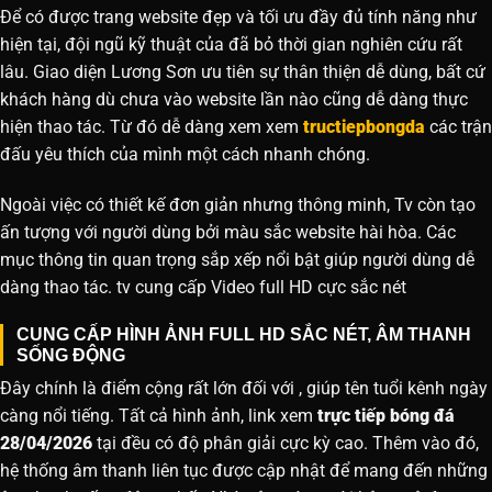
Để có được trang website đẹp và tối ưu đầy đủ tính năng như
hiện tại, đội ngũ kỹ thuật của đã bỏ thời gian nghiên cứu rất
lâu. Giao diện Lương Sơn ưu tiên sự thân thiện dễ dùng, bất cứ
khách hàng dù chưa vào website lần nào cũng dễ dàng thực
hiện thao tác. Từ đó dễ dàng xem xem
tructiepbongda
các trận
đấu yêu thích của mình một cách nhanh chóng.
Ngoài việc có thiết kế đơn giản nhưng thông minh, Tv còn tạo
ấn tượng với người dùng bởi màu sắc website hài hòa. Các
mục thông tin quan trọng sắp xếp nổi bật giúp người dùng dễ
dàng thao tác. tv cung cấp Video full HD cực sắc nét
CUNG CẤP HÌNH ẢNH FULL HD SẮC NÉT, ÂM THANH
SỐNG ĐỘNG
Đây chính là điểm cộng rất lớn đối với , giúp tên tuổi kênh ngày
càng nổi tiếng. Tất cả hình ảnh, link xem
trực tiếp bóng đá
28/04/2026
tại đều có độ phân giải cực kỳ cao. Thêm vào đó,
hệ thống âm thanh liên tục được cập nhật để mang đến những