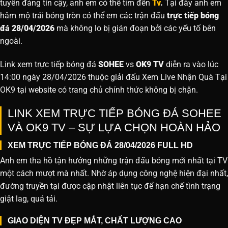
tuyến đáng tin cậy, anh em có thể tìm đến
Tv
.
Tại đây anh em
hâm mộ trái bóng tròn có thể em các trận đấu
trực tiếp bóng
đá 28/04/2026
mà không lo bị gián đoạn bởi các yếu tố bên
ngoài.
Link xem trực tiếp bóng đá
SOHEE
vs
OK9 TV
diễn ra vào lúc
14:00 ngày 28/04/2026 thuộc giải đấu Xem Live Nhận Quà Tại
OK9 tại website
có trang chủ chính thức không bị chặn.
LINK XEM TRỰC TIẾP BÓNG ĐÁ SOHEE
VÀ OK9 TV – SỰ LỰA CHỌN HOÀN HẢO
XEM TRỰC TIẾP BÓNG ĐÁ 28/04/2026 FULL HD
Anh em tha hồ tận hưởng những trận đấu bóng mới nhất tại TV
một cách mượt mà nhất. Nhờ áp dụng công nghệ hiện đại nhất,
đường truyền tại được cập nhật liên tục để hạn chế tình trạng
giật lag, quá tải.
GIAO DIỆN TV ĐẸP MẮT, CHẤT LƯỢNG CAO