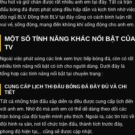
thu hút và giữ chân được rất nhiều anh em tại đây. Tất cả trận
đấu bóng đá được phát sóng đều hấp dẫn và kịch tính nhờ việc
đội ngũ BLV. Đồng thời BLV tại đây cũng có cách bình luận rất
vui vẻ, sống động, mang đến không khí sống động cho anh em.
MỘT SỐ TÍNH NĂNG KHÁC NỔI BẬT CỦA
TV
Ngoài việc phát sóng các link xem trực tiếp bóng đá, còn có rất
nhiều tính năng nổi bật có ích cho người dùng. Dưới đây là
tổng hợp các tính năng nổi bật tại chuyên trang :
CUNG CẤP LỊCH THI ĐẤU BÓNG ĐÁ ĐẦY ĐỦ VÀ CHI
TIẾT
Tất cả những trận đấu sắp diễn ra đều được cung cấp lịch đến
với anh em. Nhờ đó mà anh em có thể dễ dàng theo dõi các
trận bóng của đội tuyển mình yêu thích. Ngoài ra, các tin tức về
đội hình ra sân, nơi tổ chức trận đấu, thành tích trước đây,
phong độ hiện tại,… cũng sẽ được cập nhật.