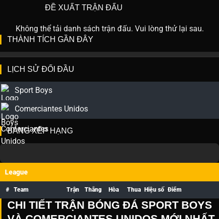
ĐỀ XUẤT TRẬN ĐẤU
Không thể tải danh sách trận đấu. Vui lòng thử lại sau.
THÀNH TÍCH GẦN ĐÂY
LỊCH SỬ ĐỐI ĐẦU
Sport Boys
Comerciantes Unidos
BẢNG XẾP HẠNG
League
#
Team
Trận
Thắng
Hòa
Thua
Hiệu số
Điểm
CHI TIẾT TRẬN BÓNG ĐÁ SPORT BOYS
VÀ COMERCIANTES UNIDOS MỚI NHẤT