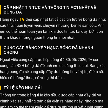
CẬP NHẬT TIN TỨC VÀ THÔNG TIN MỚI NHẤT VỀ
BÓNG ĐÁ
Hàng ngày
TV
đều cập nhật tất cả các tin tức về bóng đá như:
cầu thủ, huấn luyện viên, chuyển nhượng, bên lề sân cỏ,… Anh
em có thể hoàn toàn yên tâm khi đọc tin tức tại đây, bởi luôn
tham khảo những nguồn thông tin mới nhất.
CUNG CẤP BẢNG XẾP HẠNG BÓNG ĐÁ NHANH
CHÓNG
Ngoài việc cung cấp trực tiếp bóng đá 30/05/2026, Tv còn
cung cấp BXH bóng đá để anh em dễ dàng theo dõi. Bảng xếp
hạng bóng đá sẽ cung cấp đầy đủ thông tin về vị trí, điểm số,
hiệu số thắng/ thua, số vòng thi đấu,…
TỶ LỆ KÈO NHÀ CÁI
Thông tin trong bảng tỉ lệ kèo đều được cập nhật đầy đủ và
chính xác sau những trận đấu diễn ra hằng ngày. Nhờ đó mà
anh em có thể tham khảo để đưa ra những quyết đinhj chính