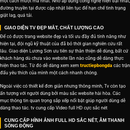
một cách mượt mà nhất. Nhờ áp dụng công nghệ hiện đại nhất,
đường truyền tại được cập nhật liên tục để hạn chế tình trạng
giật lag, quá tải.
GIAO DIỆN TV ĐẸP MẮT, CHẤT LƯỢNG CAO
Để có được trang website đẹp và tối ưu đầy đủ tính năng như
hiện tại, đội ngũ kỹ thuật của đã bỏ thời gian nghiên cứu rất
lâu. Giao diện Lương Sơn ưu tiên sự thân thiện dễ dùng, bất cứ
khách hàng dù chưa vào website lần nào cũng dễ dàng thực
hiện thao tác. Từ đó dễ dàng xem xem
tructiepbongda
các trận
đấu yêu thích của mình một cách nhanh chóng.
Ngoài việc có thiết kế đơn giản nhưng thông minh, Tv còn tạo
ấn tượng với người dùng bởi màu sắc website hài hòa. Các
mục thông tin quan trọng sắp xếp nổi bật giúp người dùng dễ
dàng thao tác. tv cung cấp Video full HD cực sắc nét
CUNG CẤP HÌNH ẢNH FULL HD SẮC NÉT, ÂM THANH
SỐNG ĐỘNG