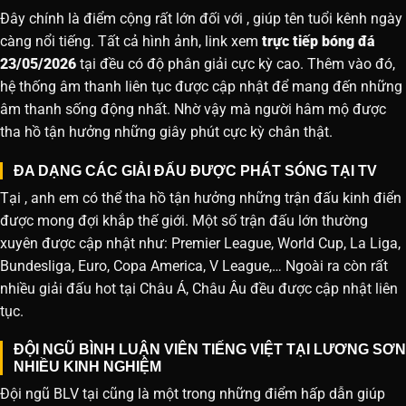
Đây chính là điểm cộng rất lớn đối với , giúp tên tuổi kênh ngày
càng nổi tiếng. Tất cả hình ảnh, link xem
trực tiếp bóng đá
23/05/2026
tại đều có độ phân giải cực kỳ cao. Thêm vào đó,
hệ thống âm thanh liên tục được cập nhật để mang đến những
âm thanh sống động nhất. Nhờ vậy mà người hâm mộ được
tha hồ tận hưởng những giây phút cực kỳ chân thật.
ĐA DẠNG CÁC GIẢI ĐẤU ĐƯỢC PHÁT SÓNG TẠI TV
Tại , anh em có thể tha hồ tận hưởng những trận đấu kinh điển
được mong đợi khắp thế giới. Một số trận đấu lớn thường
xuyên được cập nhật như: Premier League, World Cup, La Liga,
Bundesliga, Euro, Copa America, V League,… Ngoài ra còn rất
nhiều giải đấu hot tại Châu Á, Châu Âu đều được cập nhật liên
tục.
ĐỘI NGŨ BÌNH LUẬN VIÊN TIẾNG VIỆT TẠI LƯƠNG SƠN
NHIỀU KINH NGHIỆM
Đội ngũ BLV tại cũng là một trong những điểm hấp dẫn giúp