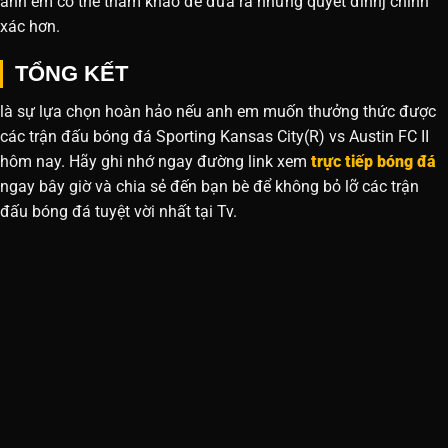
anh em có thể tham khảo để đưa ra những quyết đinhj chính
xác hơn.
TỔNG KẾT
là sự lựa chọn hoàn hảo nếu anh em muốn thưởng thức được
các trận đấu bóng đá Sporting Kansas City(R) vs Austin FC II
hôm nay. Hãy ghi nhớ ngay đường link xem
trực tiếp bóng đá
ngay bây giờ và chia sẻ đến bạn bè để không bỏ lỡ các trận
đấu bóng đá tuyệt vời nhất tại Tv.