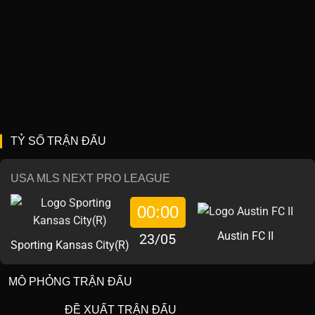
TỶ SỐ TRẬN ĐẤU
USA MLS NEXT PRO LEAGUE
00:00
Austin FC II
23/05
Sporting Kansas City(R)
MÔ PHỎNG TRẬN ĐẤU
ĐỀ XUẤT TRẬN ĐẤU