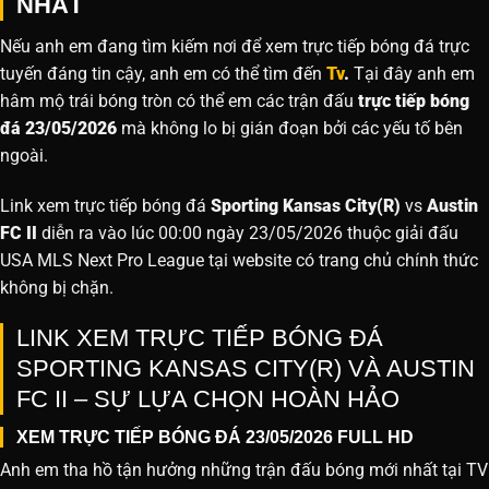
NHẤT
Nếu anh em đang tìm kiếm nơi để xem trực tiếp bóng đá trực
tuyến đáng tin cậy, anh em có thể tìm đến
Tv
.
Tại đây anh em
hâm mộ trái bóng tròn có thể em các trận đấu
trực tiếp bóng
đá 23/05/2026
mà không lo bị gián đoạn bởi các yếu tố bên
ngoài.
Link xem trực tiếp bóng đá
Sporting Kansas City(R)
vs
Austin
FC II
diễn ra vào lúc 00:00 ngày 23/05/2026 thuộc giải đấu
USA MLS Next Pro League tại website
có trang chủ chính thức
không bị chặn.
LINK XEM TRỰC TIẾP BÓNG ĐÁ
SPORTING KANSAS CITY(R) VÀ AUSTIN
FC II – SỰ LỰA CHỌN HOÀN HẢO
XEM TRỰC TIẾP BÓNG ĐÁ 23/05/2026 FULL HD
Anh em tha hồ tận hưởng những trận đấu bóng mới nhất tại TV