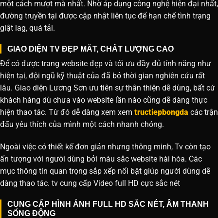
một cách mượt mà nhất. Nhờ áp dụng công nghệ hiện đại nhất,
đường truyền tại được cập nhật liên tục để hạn chế tình trạng
giật lag, quá tải.
GIAO DIỆN TV ĐẸP MẮT, CHẤT LƯỢNG CAO
Để có được trang website đẹp và tối ưu đầy đủ tính năng như
hiện tại, đội ngũ kỹ thuật của đã bỏ thời gian nghiên cứu rất
lâu. Giao diện Lương Sơn ưu tiên sự thân thiện dễ dùng, bất cứ
khách hàng dù chưa vào website lần nào cũng dễ dàng thực
hiện thao tác. Từ đó dễ dàng xem xem
tructiepbongda
các trận
đấu yêu thích của mình một cách nhanh chóng.
Ngoài việc có thiết kế đơn giản nhưng thông minh, Tv còn tạo
ấn tượng với người dùng bởi màu sắc website hài hòa. Các
mục thông tin quan trọng sắp xếp nổi bật giúp người dùng dễ
dàng thao tác. tv cung cấp Video full HD cực sắc nét
CUNG CẤP HÌNH ẢNH FULL HD SẮC NÉT, ÂM THANH
SỐNG ĐỘNG