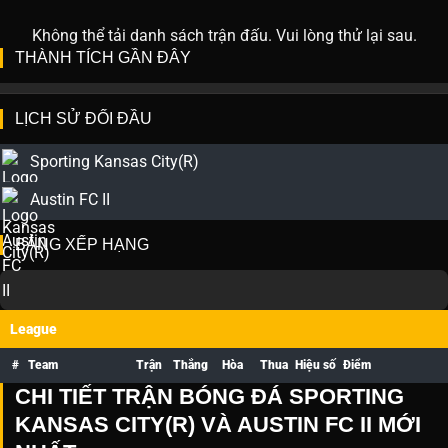
Không thể tải danh sách trận đấu. Vui lòng thử lại sau.
THÀNH TÍCH GẦN ĐÂY
LỊCH SỬ ĐỐI ĐẦU
Sporting Kansas City(R)
Austin FC II
BẢNG XẾP HẠNG
League
#
Team
Trận
Thắng
Hòa
Thua
Hiệu số
Điểm
CHI TIẾT TRẬN BÓNG ĐÁ SPORTING
KANSAS CITY(R) VÀ AUSTIN FC II MỚI