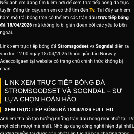
Nếu anh em đang tìm kiếm nơi để xem trực tiếp bóng đá trực
tuyến đáng tin cậy, anh em có thể tìm đến
Tv
.
Tại đây anh em
hâm mộ trái bóng tròn có thể em các trận đấu
trực tiếp bóng
đá 18/04/2026
mà không lo bị gián đoạn bởi các yếu tố bên
ngoài.
Link xem trực tiếp bóng đá
Stromsgodset
vs
Sogndal
diễn ra
vào lúc 12:00 ngày 18/04/2026 thuộc giải đấu Norway
Adeccoligaen tại website
có trang chủ chính thức không bị
chặn.
LINK XEM TRỰC TIẾP BÓNG ĐÁ
STROMSGODSET VÀ SOGNDAL – SỰ
LỰA CHỌN HOÀN HẢO
XEM TRỰC TIẾP BÓNG ĐÁ 18/04/2026 FULL HD
Anh em tha hồ tận hưởng những trận đấu bóng mới nhất tại TV
một cách mượt mà nhất. Nhờ áp dụng công nghệ hiện đại nhất,
đường truyền tại được cập nhật liên tục để hạn chế tình trạng