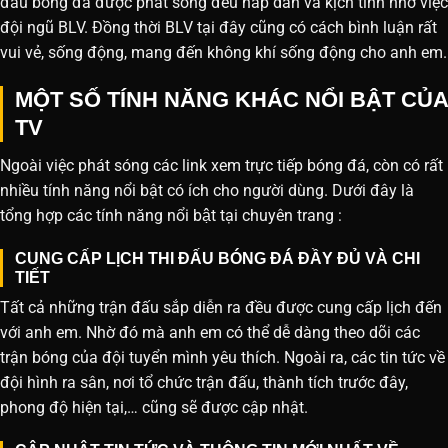
đấu bóng đá được phát sóng đều hấp dẫn và kịch tính nhờ việc
đội ngũ BLV. Đồng thời BLV tại đây cũng có cách bình luận rất
vui vẻ, sống động, mang đến không khí sống động cho anh em.
MỘT SỐ TÍNH NĂNG KHÁC NỔI BẬT CỦA
TV
Ngoài việc phát sóng các link xem trực tiếp bóng đá, còn có rất
nhiều tính năng nổi bật có ích cho người dùng. Dưới đây là
tổng hợp các tính năng nổi bật tại chuyên trang :
CUNG CẤP LỊCH THI ĐẤU BÓNG ĐÁ ĐẦY ĐỦ VÀ CHI
TIẾT
Tất cả những trận đấu sắp diễn ra đều được cung cấp lịch đến
với anh em. Nhờ đó mà anh em có thể dễ dàng theo dõi các
trận bóng của đội tuyển mình yêu thích. Ngoài ra, các tin tức về
đội hình ra sân, nơi tổ chức trận đấu, thành tích trước đây,
phong độ hiện tại,… cũng sẽ được cập nhật.