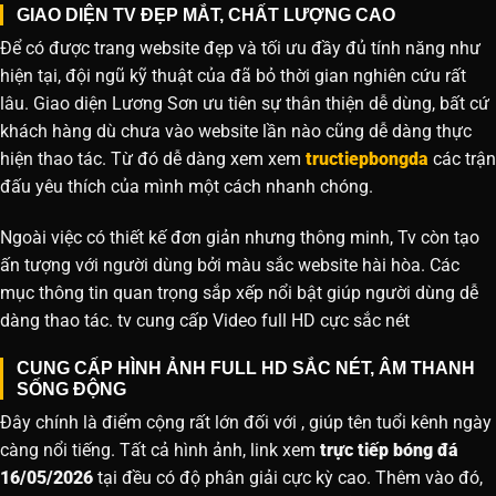
GIAO DIỆN TV ĐẸP MẮT, CHẤT LƯỢNG CAO
Để có được trang website đẹp và tối ưu đầy đủ tính năng như
hiện tại, đội ngũ kỹ thuật của đã bỏ thời gian nghiên cứu rất
lâu. Giao diện Lương Sơn ưu tiên sự thân thiện dễ dùng, bất cứ
khách hàng dù chưa vào website lần nào cũng dễ dàng thực
hiện thao tác. Từ đó dễ dàng xem xem
tructiepbongda
các trận
đấu yêu thích của mình một cách nhanh chóng.
Ngoài việc có thiết kế đơn giản nhưng thông minh, Tv còn tạo
ấn tượng với người dùng bởi màu sắc website hài hòa. Các
mục thông tin quan trọng sắp xếp nổi bật giúp người dùng dễ
dàng thao tác. tv cung cấp Video full HD cực sắc nét
CUNG CẤP HÌNH ẢNH FULL HD SẮC NÉT, ÂM THANH
SỐNG ĐỘNG
Đây chính là điểm cộng rất lớn đối với , giúp tên tuổi kênh ngày
càng nổi tiếng. Tất cả hình ảnh, link xem
trực tiếp bóng đá
16/05/2026
tại đều có độ phân giải cực kỳ cao. Thêm vào đó,