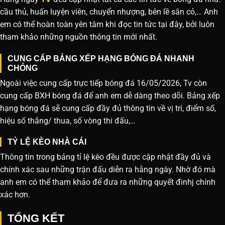
cầu thủ, huấn luyện viên, chuyển nhượng, bên lề sân cỏ,… Anh
em có thể hoàn toàn yên tâm khi đọc tin tức tại đây, bởi luôn
tham khảo những nguồn thông tin mới nhất.
CUNG CẤP BẢNG XẾP HẠNG BÓNG ĐÁ NHANH
CHÓNG
Ngoài việc cung cấp trực tiếp bóng đá 16/05/2026, Tv còn
cung cấp BXH bóng đá để anh em dễ dàng theo dõi. Bảng xếp
hạng bóng đá sẽ cung cấp đầy đủ thông tin về vị trí, điểm số,
hiệu số thắng/ thua, số vòng thi đấu,…
TỶ LỆ KÈO NHÀ CÁI
Thông tin trong bảng tỉ lệ kèo đều được cập nhật đầy đủ và
chính xác sau những trận đấu diễn ra hằng ngày. Nhờ đó mà
anh em có thể tham khảo để đưa ra những quyết đinhj chính
xác hơn.
TỔNG KẾT