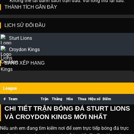
Không thể tải danh sách trận đấu. Vui lòng thử lại sau.
THÀNH TÍCH GẦN ĐÂY
LỊCH SỬ ĐỐI ĐẦU
Sturt Lions
Croydon Kings
BẢNG XẾP HẠNG
League
#
Team
Trận
Thắng
Hòa
Thua
Hiệu số
Điểm
CHI TIẾT TRẬN BÓNG ĐÁ STURT LIONS
VÀ CROYDON KINGS MỚI NHẤT
Nếu anh em đang tìm kiếm nơi để xem trực tiếp bóng đá trực