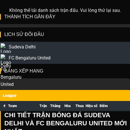
Không thể tải danh sách trận đấu. Vui lòng thử lại sau.
THÀNH TÍCH GẦN ĐÂY
LỊCH SỬ ĐỐI ĐẦU
Sudeva Delhi
FC Bengaluru United
BẢNG XẾP HẠNG
League
#
Team
Trận
Thắng
Hòa
Thua
Hiệu số
Điểm
CHI TIẾT TRẬN BÓNG ĐÁ SUDEVA
DELHI VÀ FC BENGALURU UNITED MỚI