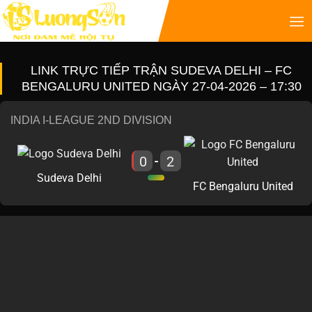
LINK TRỰC TIẾP TRẬN SUDEVA DELHI – FC
BENGALURU UNITED NGÀY 27-04-2026 – 17:30
INDIA I-LEAGUE 2ND DIVISION
0
2
-
Sudeva Delhi
FC Bengaluru United