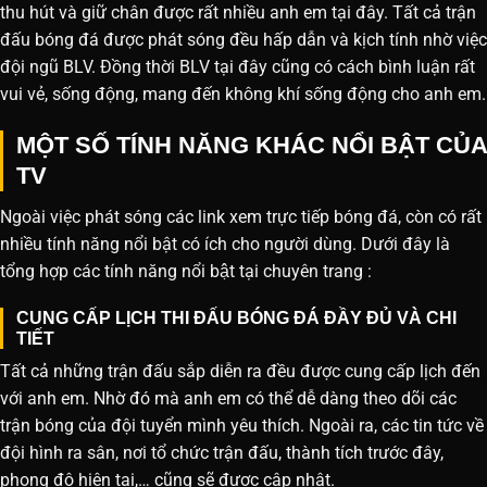
thu hút và giữ chân được rất nhiều anh em tại đây. Tất cả trận
đấu bóng đá được phát sóng đều hấp dẫn và kịch tính nhờ việc
đội ngũ BLV. Đồng thời BLV tại đây cũng có cách bình luận rất
vui vẻ, sống động, mang đến không khí sống động cho anh em.
MỘT SỐ TÍNH NĂNG KHÁC NỔI BẬT CỦA
TV
Ngoài việc phát sóng các link xem trực tiếp bóng đá, còn có rất
nhiều tính năng nổi bật có ích cho người dùng. Dưới đây là
tổng hợp các tính năng nổi bật tại chuyên trang :
CUNG CẤP LỊCH THI ĐẤU BÓNG ĐÁ ĐẦY ĐỦ VÀ CHI
TIẾT
Tất cả những trận đấu sắp diễn ra đều được cung cấp lịch đến
với anh em. Nhờ đó mà anh em có thể dễ dàng theo dõi các
trận bóng của đội tuyển mình yêu thích. Ngoài ra, các tin tức về
đội hình ra sân, nơi tổ chức trận đấu, thành tích trước đây,
phong độ hiện tại,… cũng sẽ được cập nhật.