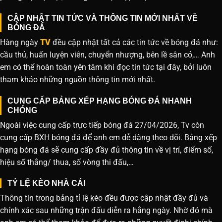
CẬP NHẬT TIN TỨC VÀ THÔNG TIN MỚI NHẤT VỀ
BÓNG ĐÁ
Hàng ngày
TV
đều cập nhật tất cả các tin tức về bóng đá như:
cầu thủ, huấn luyện viên, chuyển nhượng, bên lề sân cỏ,… Anh
em có thể hoàn toàn yên tâm khi đọc tin tức tại đây, bởi luôn
tham khảo những nguồn thông tin mới nhất.
CUNG CẤP BẢNG XẾP HẠNG BÓNG ĐÁ NHANH
CHÓNG
Ngoài việc cung cấp trực tiếp bóng đá 27/04/2026, Tv còn
cung cấp BXH bóng đá để anh em dễ dàng theo dõi. Bảng xếp
hạng bóng đá sẽ cung cấp đầy đủ thông tin về vị trí, điểm số,
hiệu số thắng/ thua, số vòng thi đấu,…
TỶ LỆ KÈO NHÀ CÁI
Thông tin trong bảng tỉ lệ kèo đều được cập nhật đầy đủ và
chính xác sau những trận đấu diễn ra hằng ngày. Nhờ đó mà