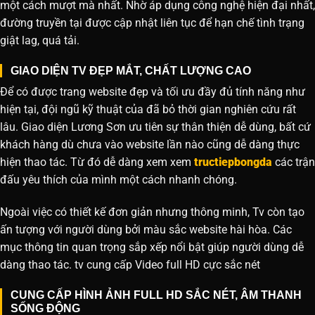
một cách mượt mà nhất. Nhờ áp dụng công nghệ hiện đại nhất,
đường truyền tại được cập nhật liên tục để hạn chế tình trạng
giật lag, quá tải.
GIAO DIỆN TV ĐẸP MẮT, CHẤT LƯỢNG CAO
Để có được trang website đẹp và tối ưu đầy đủ tính năng như
hiện tại, đội ngũ kỹ thuật của đã bỏ thời gian nghiên cứu rất
lâu. Giao diện Lương Sơn ưu tiên sự thân thiện dễ dùng, bất cứ
khách hàng dù chưa vào website lần nào cũng dễ dàng thực
hiện thao tác. Từ đó dễ dàng xem xem
tructiepbongda
các trận
đấu yêu thích của mình một cách nhanh chóng.
Ngoài việc có thiết kế đơn giản nhưng thông minh, Tv còn tạo
ấn tượng với người dùng bởi màu sắc website hài hòa. Các
mục thông tin quan trọng sắp xếp nổi bật giúp người dùng dễ
dàng thao tác. tv cung cấp Video full HD cực sắc nét
CUNG CẤP HÌNH ẢNH FULL HD SẮC NÉT, ÂM THANH
SỐNG ĐỘNG