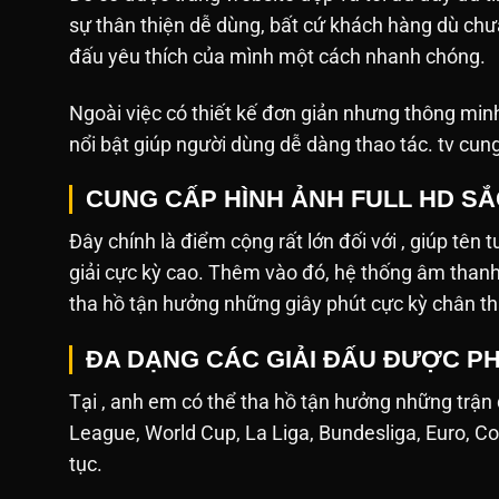
sự thân thiện dễ dùng, bất cứ khách hàng dù ch
đấu yêu thích của mình một cách nhanh chóng.
Ngoài việc có thiết kế đơn giản nhưng thông min
nổi bật giúp người dùng dễ dàng thao tác. tv cun
CUNG CẤP HÌNH ẢNH FULL HD S
Đây chính là điểm cộng rất lớn đối với , giúp tên 
giải cực kỳ cao. Thêm vào đó, hệ thống âm tha
tha hồ tận hưởng những giây phút cực kỳ chân th
ĐA DẠNG CÁC GIẢI ĐẤU ĐƯỢC PH
Tại , anh em có thể tha hồ tận hưởng những trận
League, World Cup, La Liga, Bundesliga, Euro, Co
tục.