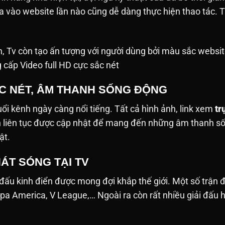
ưa vào website lần nào cũng dễ dàng thực hiện thao tác
h, Tv còn tạo ấn tượng với người dùng bởi màu sắc websit
g cấp Video full HD cực sắc nét
ẮC NÉT, ÂM THANH SỐNG ĐỘNG
tuổi kênh ngày càng nổi tiếng. Tất cả hình ảnh, link xem
tr
nh liên tục được cập nhật để mang đến những âm thanh 
ật.
ÁT SÓNG TẠI TV
 đấu kinh điển được mong đợi khắp thế giới. Một số trận
pa America, V League,… Ngoài ra còn rất nhiều giải đấu 