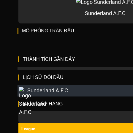
Sunderland A.F.C
MÔ PHỎNG TRẬN ĐẤU
THÀNH TÍCH GẦN ĐÂY
LỊCH SỬ ĐỐI ĐẦU
Sunderland A.F.C
BẢNG XẾP HẠNG
League