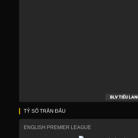
BLV TIỂU LAN
TỶ SỐ TRẬN ĐẤU
ENGLISH PREMIER LEAGUE