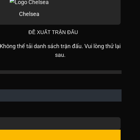
Chelsea
ĐỀ XUẤT TRẬN ĐẤU
Không thể tải danh sách trận đấu. Vui lòng thử lại
sau.