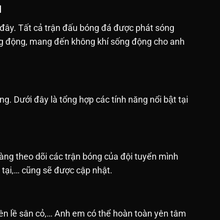
M
 đây. Tất cả trận đấu bóng đá được phát sóng
sống động, mang đến không khí sống động cho anh
ưới đây là tổng hợp các tính năng nổi bật tại
àng theo dõi các trận bóng của đội tuyển mình
n tại,… cũng sẽ được cập nhật.
bên lề sân cỏ,… Anh em có thể hoàn toàn yên tâm