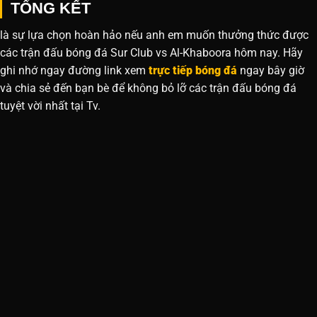
TỔNG KẾT
là sự lựa chọn hoàn hảo nếu anh em muốn thưởng thức được
các trận đấu bóng đá Sur Club vs Al-Khaboora hôm nay. Hãy
ghi nhớ ngay đường link xem
trực tiếp bóng đá
ngay bây giờ
và chia sẻ đến bạn bè để không bỏ lỡ các trận đấu bóng đá
tuyệt vời nhất tại Tv.