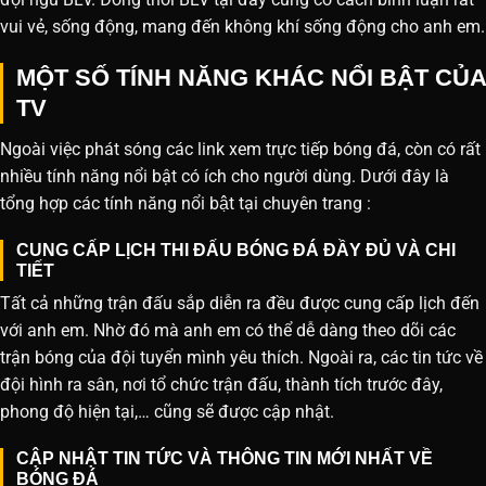
vui vẻ, sống động, mang đến không khí sống động cho anh em.
MỘT SỐ TÍNH NĂNG KHÁC NỔI BẬT CỦA
TV
Ngoài việc phát sóng các link xem trực tiếp bóng đá, còn có rất
nhiều tính năng nổi bật có ích cho người dùng. Dưới đây là
tổng hợp các tính năng nổi bật tại chuyên trang :
CUNG CẤP LỊCH THI ĐẤU BÓNG ĐÁ ĐẦY ĐỦ VÀ CHI
TIẾT
Tất cả những trận đấu sắp diễn ra đều được cung cấp lịch đến
với anh em. Nhờ đó mà anh em có thể dễ dàng theo dõi các
trận bóng của đội tuyển mình yêu thích. Ngoài ra, các tin tức về
đội hình ra sân, nơi tổ chức trận đấu, thành tích trước đây,
phong độ hiện tại,… cũng sẽ được cập nhật.
CẬP NHẬT TIN TỨC VÀ THÔNG TIN MỚI NHẤT VỀ
BÓNG ĐÁ