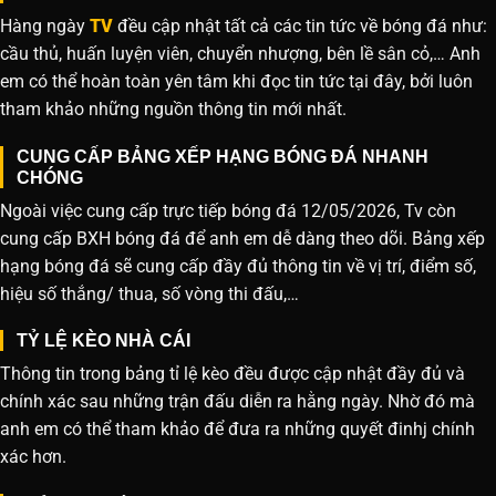
Hàng ngày
TV
đều cập nhật tất cả các tin tức về bóng đá như:
cầu thủ, huấn luyện viên, chuyển nhượng, bên lề sân cỏ,… Anh
em có thể hoàn toàn yên tâm khi đọc tin tức tại đây, bởi luôn
tham khảo những nguồn thông tin mới nhất.
CUNG CẤP BẢNG XẾP HẠNG BÓNG ĐÁ NHANH
CHÓNG
Ngoài việc cung cấp trực tiếp bóng đá 12/05/2026, Tv còn
cung cấp BXH bóng đá để anh em dễ dàng theo dõi. Bảng xếp
hạng bóng đá sẽ cung cấp đầy đủ thông tin về vị trí, điểm số,
hiệu số thắng/ thua, số vòng thi đấu,…
TỶ LỆ KÈO NHÀ CÁI
Thông tin trong bảng tỉ lệ kèo đều được cập nhật đầy đủ và
chính xác sau những trận đấu diễn ra hằng ngày. Nhờ đó mà
anh em có thể tham khảo để đưa ra những quyết đinhj chính
xác hơn.