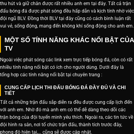
thu hút và giữ chân được rất nhiều anh em tại đây. Tất cả trận
đấu bóng đá được phát sóng đều hấp dẫn và kịch tính nhờ việc
đội ngũ BLV. Đồng thời BLV tại đây cũng có cách bình luận rất
vui vẻ, sống động, mang đến không khí sống động cho anh em.
MỘT SỐ TÍNH NĂNG KHÁC NỔI BẬT CỦA
TV
Ngoài việc phát sóng các link xem trực tiếp bóng đá, còn có rất
nhiều tính năng nổi bật có ích cho người dùng. Dưới đây là
tổng hợp các tính năng nổi bật tại chuyên trang :
CUNG CẤP LỊCH THI ĐẤU BÓNG ĐÁ ĐẦY ĐỦ VÀ CHI
TIẾT
Tất cả những trận đấu sắp diễn ra đều được cung cấp lịch đến
với anh em. Nhờ đó mà anh em có thể dễ dàng theo dõi các
trận bóng của đội tuyển mình yêu thích. Ngoài ra, các tin tức về
đội hình ra sân, nơi tổ chức trận đấu, thành tích trước đây,
phong độ hiện tại,… cũng sẽ được cập nhật.