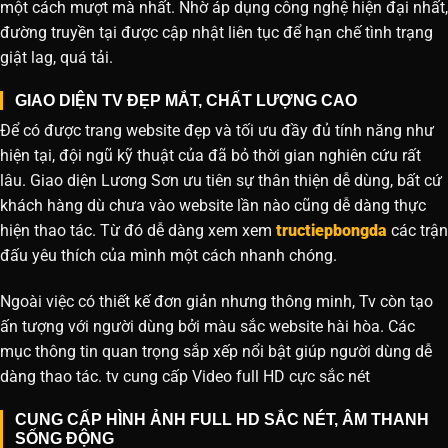
một cách mượt mà nhất. Nhờ áp dụng công nghệ hiện đại nhất,
đường truyền tại được cập nhật liên tục để hạn chế tình trạng
giật lag, quá tải.
GIAO DIỆN TV ĐẸP MẮT, CHẤT LƯỢNG CAO
Để có được trang website đẹp và tối ưu đầy đủ tính năng như
hiện tại, đội ngũ kỹ thuật của đã bỏ thời gian nghiên cứu rất
lâu. Giao diện Lương Sơn ưu tiên sự thân thiện dễ dùng, bất cứ
khách hàng dù chưa vào website lần nào cũng dễ dàng thực
hiện thao tác. Từ đó dễ dàng xem xem
tructiepbongda
các trận
đấu yêu thích của mình một cách nhanh chóng.
Ngoài việc có thiết kế đơn giản nhưng thông minh, Tv còn tạo
ấn tượng với người dùng bởi màu sắc website hài hòa. Các
mục thông tin quan trọng sắp xếp nổi bật giúp người dùng dễ
dàng thao tác. tv cung cấp Video full HD cực sắc nét
CUNG CẤP HÌNH ẢNH FULL HD SẮC NÉT, ÂM THANH
SỐNG ĐỘNG