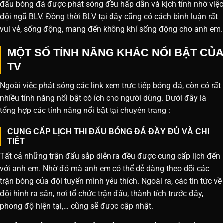
đấu bóng đá được phát sóng đều hấp dẫn và kịch tính nhờ việc
đội ngũ BLV. Đồng thời BLV tại đây cũng có cách bình luận rất
vui vẻ, sống động, mang đến không khí sống động cho anh em.
MỘT SỐ TÍNH NĂNG KHÁC NỔI BẬT CỦA
TV
Ngoài việc phát sóng các link xem trực tiếp bóng đá, còn có rất
nhiều tính năng nổi bật có ích cho người dùng. Dưới đây là
tổng hợp các tính năng nổi bật tại chuyên trang :
CUNG CẤP LỊCH THI ĐẤU BÓNG ĐÁ ĐẦY ĐỦ VÀ CHI
TIẾT
Tất cả những trận đấu sắp diễn ra đều được cung cấp lịch đến
với anh em. Nhờ đó mà anh em có thể dễ dàng theo dõi các
trận bóng của đội tuyển mình yêu thích. Ngoài ra, các tin tức về
đội hình ra sân, nơi tổ chức trận đấu, thành tích trước đây,
phong độ hiện tại,… cũng sẽ được cập nhật.