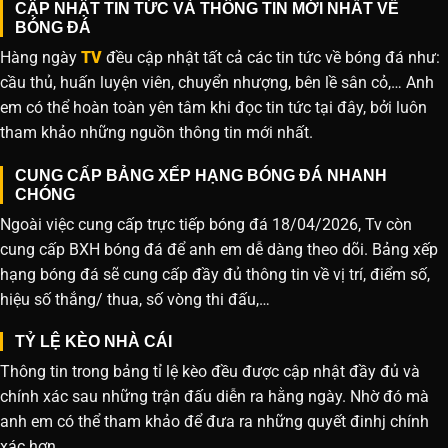
CẬP NHẬT TIN TỨC VÀ THÔNG TIN MỚI NHẤT VỀ
BÓNG ĐÁ
Hàng ngày
TV
đều cập nhật tất cả các tin tức về bóng đá như:
cầu thủ, huấn luyện viên, chuyển nhượng, bên lề sân cỏ,… Anh
em có thể hoàn toàn yên tâm khi đọc tin tức tại đây, bởi luôn
tham khảo những nguồn thông tin mới nhất.
CUNG CẤP BẢNG XẾP HẠNG BÓNG ĐÁ NHANH
CHÓNG
Ngoài việc cung cấp trực tiếp bóng đá 18/04/2026, Tv còn
cung cấp BXH bóng đá để anh em dễ dàng theo dõi. Bảng xếp
hạng bóng đá sẽ cung cấp đầy đủ thông tin về vị trí, điểm số,
hiệu số thắng/ thua, số vòng thi đấu,…
TỶ LỆ KÈO NHÀ CÁI
Thông tin trong bảng tỉ lệ kèo đều được cập nhật đầy đủ và
chính xác sau những trận đấu diễn ra hằng ngày. Nhờ đó mà
anh em có thể tham khảo để đưa ra những quyết đinhj chính
xác hơn.