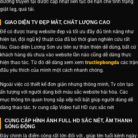
đường truyền tại được cập nhật liên tục để hạn chế tình trạng
giật lag, quá tải.
GIAO DIỆN TV ĐẸP MẮT, CHẤT LƯỢNG CAO
Để có được trang website đẹp và tối ưu đầy đủ tính năng như
hiện tại, đội ngũ kỹ thuật của đã bỏ thời gian nghiên cứu rất
lâu. Giao diện Lương Sơn ưu tiên sự thân thiện dễ dùng, bất cứ
khách hàng dù chưa vào website lần nào cũng dễ dàng thực
hiện thao tác. Từ đó dễ dàng xem xem
tructiepbongda
các trận
đấu yêu thích của mình một cách nhanh chóng.
Ngoài việc có thiết kế đơn giản nhưng thông minh, Tv còn tạo
ấn tượng với người dùng bởi màu sắc website hài hòa. Các
mục thông tin quan trọng sắp xếp nổi bật giúp người dùng dễ
dàng thao tác. tv cung cấp Video full HD cực sắc nét
CUNG CẤP HÌNH ẢNH FULL HD SẮC NÉT, ÂM THANH
SỐNG ĐỘNG
Đây chính là điểm cộng rất lớn đối với , giúp tên tuổi kênh ngày