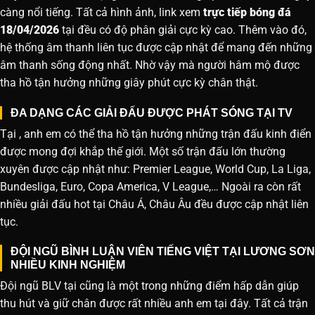
càng nổi tiếng. Tất cả hình ảnh, link xem
trực tiếp bóng đá
18/04/2026
tại đều có độ phân giải cực kỳ cao. Thêm vào đó,
hệ thống âm thanh liên tục được cập nhật để mang đến những
âm thanh sống động nhất. Nhờ vậy mà người hâm mộ được
tha hồ tận hưởng những giây phút cực kỳ chân thật.
ĐA DẠNG CÁC GIẢI ĐẤU ĐƯỢC PHÁT SÓNG TẠI TV
Tại , anh em có thể tha hồ tận hưởng những trận đấu kinh điển
được mong đợi khắp thế giới. Một số trận đấu lớn thường
xuyên được cập nhật như: Premier League, World Cup, La Liga,
Bundesliga, Euro, Copa America, V League,… Ngoài ra còn rất
nhiều giải đấu hot tại Châu Á, Châu Âu đều được cập nhật liên
tục.
ĐỘI NGŨ BÌNH LUẬN VIÊN TIẾNG VIỆT TẠI LƯƠNG SƠN
NHIỀU KINH NGHIỆM
Đội ngũ BLV tại cũng là một trong những điểm hấp dẫn giúp
thu hút và giữ chân được rất nhiều anh em tại đây. Tất cả trận