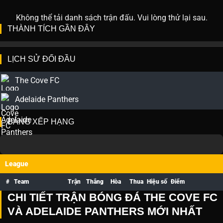
Không thể tải danh sách trận đấu. Vui lòng thử lại sau.
THÀNH TÍCH GẦN ĐÂY
LỊCH SỬ ĐỐI ĐẦU
The Cove FC
Adelaide Panthers
BẢNG XẾP HẠNG
League
#
Team
Trận
Thắng
Hòa
Thua
Hiệu số
Điểm
CHI TIẾT TRẬN BÓNG ĐÁ THE COVE FC
VÀ ADELAIDE PANTHERS MỚI NHẤT