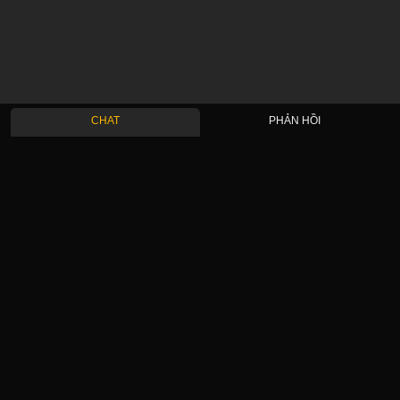
CHAT
PHẢN HỒI