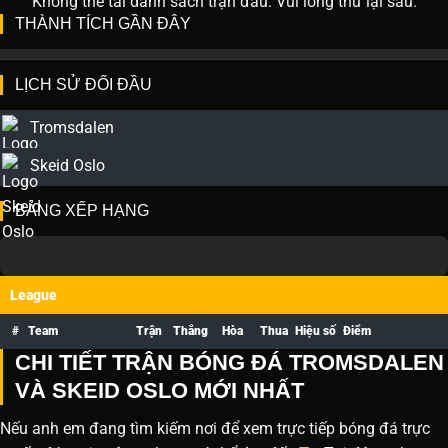
Không thể tải danh sách trận đấu. Vui lòng thử lại sau.
THÀNH TÍCH GẦN ĐÂY
LỊCH SỬ ĐỐI ĐẦU
Tromsdalen
Skeid Oslo
BẢNG XẾP HẠNG
League
#
Team
Trận
Thắng
Hòa
Thua
Hiệu số
Điểm
CHI TIẾT TRẬN BÓNG ĐÁ TROMSDALEN
VÀ SKEID OSLO MỚI NHẤT
Nếu anh em đang tìm kiếm nơi để xem trực tiếp bóng đá trực