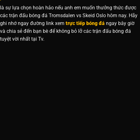
là sự lựa chọn hoàn hảo nếu anh em muốn thưởng thức được
các trận đấu bóng đá Tromsdalen vs Skeid Oslo hôm nay. Hãy
ghi nhớ ngay đường link xem
trực tiếp bóng đá
ngay bây giờ
và chia sẻ đến bạn bè để không bỏ lỡ các trận đấu bóng đá
tuyệt vời nhất tại Tv.