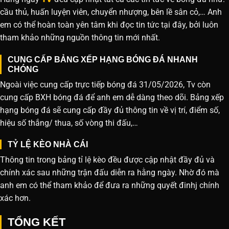
cầu thủ, huấn luyện viên, chuyển nhượng, bên lề sân cỏ,… Anh
em có thể hoàn toàn yên tâm khi đọc tin tức tại đây, bởi luôn
tham khảo những nguồn thông tin mới nhất.
CUNG CẤP BẢNG XẾP HẠNG BÓNG ĐÁ NHANH
CHÓNG
Ngoài việc cung cấp trực tiếp bóng đá 31/05/2026, Tv còn
cung cấp BXH bóng đá để anh em dễ dàng theo dõi. Bảng xếp
hạng bóng đá sẽ cung cấp đầy đủ thông tin về vị trí, điểm số,
hiệu số thắng/ thua, số vòng thi đấu,…
TỶ LỆ KÈO NHÀ CÁI
Thông tin trong bảng tỉ lệ kèo đều được cập nhật đầy đủ và
chính xác sau những trận đấu diễn ra hằng ngày. Nhờ đó mà
anh em có thể tham khảo để đưa ra những quyết đinhj chính
xác hơn.
TỔNG KẾT