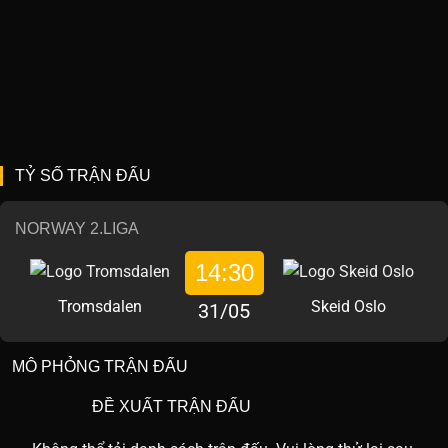
TỶ SỐ TRẬN ĐẤU
NORWAY 2.LIGA
14:30
Tromsdalen
Skeid Oslo
31/05
MÔ PHỎNG TRẬN ĐẤU
ĐỀ XUẤT TRẬN ĐẤU