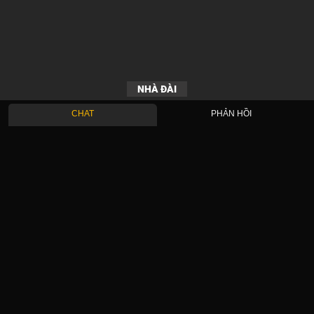
NHÀ ĐÀI
CHAT
PHẢN HỒI