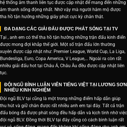
hệ thống âm thanh liên tục được cập nhật để mang đến những
âm thanh sống động nhất. Nhờ vậy mà người hâm mộ được
tha hồ tận hưởng những giây phút cực kỳ chân thật.
ĐA DẠNG CÁC GIẢI ĐẤU ĐƯỢC PHÁT SÓNG TẠI TV
Tại , anh em có thể tha hồ tận hưởng những trận đấu kinh điển
được mong đợi khắp thế giới. Một số trận đấu lớn thường
xuyên được cập nhật như: Premier League, World Cup, La Liga,
Bundesliga, Euro, Copa America, V League,… Ngoài ra còn rất
nhiều giải đấu hot tại Châu Á, Châu Âu đều được cập nhật liên
tục.
ĐỘI NGŨ BÌNH LUẬN VIÊN TIẾNG VIỆT TẠI LƯƠNG SƠN
NHIỀU KINH NGHIỆM
Đội ngũ BLV tại cũng là một trong những điểm hấp dẫn giúp
thu hút và giữ chân được rất nhiều anh em tại đây. Tất cả trận
đấu bóng đá được phát sóng đều hấp dẫn và kịch tính nhờ việc
đội ngũ BLV. Đồng thời BLV tại đây cũng có cách bình luận rất
vui vẻ, sống động, mang đến không khí sống động cho anh em.