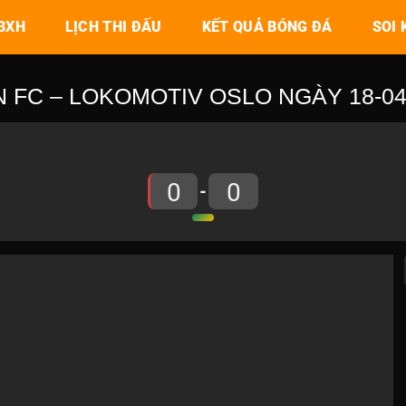
BXH
LỊCH THI ĐẤU
KẾT QUẢ BÓNG ĐÁ
SOI 
 FC – LOKOMOTIV OSLO NGÀY 18-04-
0
0
-