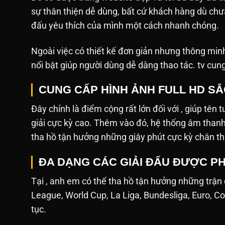
sự thân thiện dễ dùng, bất cứ khách hàng dù ch
đấu yêu thích của mình một cách nhanh chóng.
Ngoài việc có thiết kế đơn giản nhưng thông min
nổi bật giúp người dùng dễ dàng thao tác. tv cun
CUNG CẤP HÌNH ẢNH FULL HD S
Đây chính là điểm cộng rất lớn đối với , giúp tên 
giải cực kỳ cao. Thêm vào đó, hệ thống âm tha
tha hồ tận hưởng những giây phút cực kỳ chân th
ĐA DẠNG CÁC GIẢI ĐẤU ĐƯỢC PH
Tại , anh em có thể tha hồ tận hưởng những trận
League, World Cup, La Liga, Bundesliga, Euro, Co
tục.