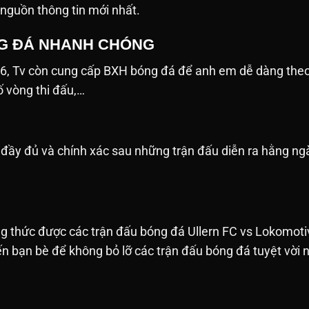
 nguồn thông tin mới nhất.
G ĐÁ NHANH CHÓNG
26, Tv còn cung cấp BXH bóng đá để anh em dễ dàng the
số vòng thi đấu,…
ật đầy đủ và chính xác sau những trận đấu diễn ra hằng 
 thức được các trận đấu bóng đá Ullern FC vs Lokomotiv
n bạn bè để không bỏ lỡ các trận đấu bóng đá tuyệt vời nh