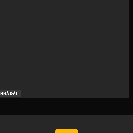
NHÀ ĐÀI