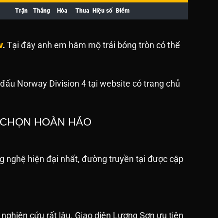
Trận
Thắng
Hòa
Thua
Hiệu số
Điểm
v
.
Tại đây anh em hâm mộ trái bóng tròn có thể
 đấu Norway Division 4 tại website
có trang chủ
A CHỌN HOÀN HẢO
 nghệ hiện đại nhất, đường truyền tại được cập
 nghiên cứu rất lâu. Giao diện Lương Sơn ưu tiên