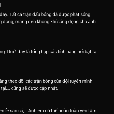
M
 đây. Tất cả trận đấu bóng đá được phát sóng
sống động, mang đến không khí sống động cho anh
ưới đây là tổng hợp các tính năng nổi bật tại
àng theo dõi các trận bóng của đội tuyển mình
n tại,… cũng sẽ được cập nhật.
bên lề sân cỏ,… Anh em có thể hoàn toàn yên tâm