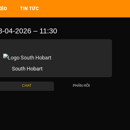
KÈO
TIN TỨC
4-2026 – 11:30
South Hobart
CHAT
PHẢN HỒI