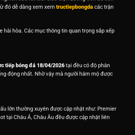
. Từ đó dễ dàng xem xem
tructiepbongda
các trận
e hài hòa. Các mục thông tin quan trọng sắp xếp
ực tiếp bóng đá 18/04/2026
tại đều có độ phân
sống động nhất. Nhờ vậy mà người hâm mộ được
 đấu lớn thường xuyên được cập nhật như: Premier
hot tại Châu Á, Châu Âu đều được cập nhật liên