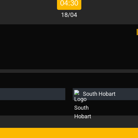
04:30
18/04
South Hobart