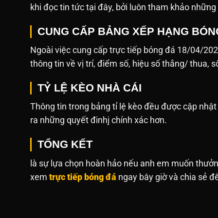
khi đọc tin tức tại đây, bởi luôn tham khảo những
CUNG CẤP BẢNG XẾP HẠNG BÓN
Ngoài việc cung cấp trực tiếp bóng đá 18/04/20
thông tin về vị trí, điểm số, hiệu số thắng/ thua, 
TỶ LỆ KÈO NHÀ CÁI
Thông tin trong bảng tỉ lệ kèo đều được cập nh
ra những quyết đinhj chính xác hơn.
TỔNG KẾT
là sự lựa chọn hoàn hảo nếu anh em muốn thưởng
xem
trực tiếp bóng đá
ngay bây giờ và chia sẻ đế