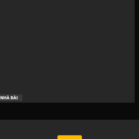
NHÀ ĐÀI