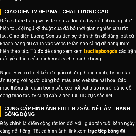
GIAO DIỆN TV ĐẸP MẮT, CHẤT LƯỢNG CAO
Để có được trang website đẹp và tối ưu đầy đủ tính năng như
hiện tại, đội ngũ kỹ thuật của đã bỏ thời gian nghiên cứu rất
lâu. Giao diện Lương Sơn ưu tiên sự thân thiện dễ dùng, bất cứ
khách hàng dù chưa vào website lần nào cũng dễ dàng thực
hiện thao tác. Từ đó dễ dàng xem xem
tructiepbongda
các trận
đấu yêu thích của mình một cách nhanh chóng.
Ngoài việc có thiết kế đơn giản nhưng thông minh, Tv còn tạo
ấn tượng với người dùng bởi màu sắc website hài hòa. Các
mục thông tin quan trọng sắp xếp nổi bật giúp người dùng dễ
dàng thao tác. tv cung cấp Video full HD cực sắc nét
CUNG CẤP HÌNH ẢNH FULL HD SẮC NÉT, ÂM THANH
SỐNG ĐỘNG
Đây chính là điểm cộng rất lớn đối với , giúp tên tuổi kênh ngày
càng nổi tiếng. Tất cả hình ảnh, link xem
trực tiếp bóng đá