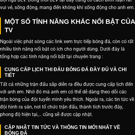
vui vẻ, sống động, mang đến không khí sống động cho anh em.
MỘT SỐ TÍNH NĂNG KHÁC NỔI BẬT CỦA
TV
Ngoài việc phát sóng các link xem trực tiếp bóng đá, còn có rất
nhiều tính năng nổi bật có ích cho người dùng. Dưới đây là
tổng hợp các tính năng nổi bật tại chuyên trang :
CUNG CẤP LỊCH THI ĐẤU BÓNG ĐÁ ĐẦY ĐỦ VÀ CHI
TIẾT
Tất cả những trận đấu sắp diễn ra đều được cung cấp lịch đến
với anh em. Nhờ đó mà anh em có thể dễ dàng theo dõi các
trận bóng của đội tuyển mình yêu thích. Ngoài ra, các tin tức về
đội hình ra sân, nơi tổ chức trận đấu, thành tích trước đây,
phong độ hiện tại,… cũng sẽ được cập nhật.
CẬP NHẬT TIN TỨC VÀ THÔNG TIN MỚI NHẤT VỀ
BÓNG ĐÁ