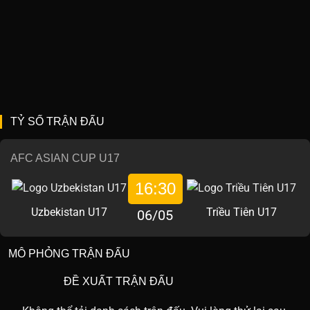
TỶ SỐ TRẬN ĐẤU
AFC ASIAN CUP U17
16:30
Uzbekistan U17
Triều Tiên U17
06/05
MÔ PHỎNG TRẬN ĐẤU
ĐỀ XUẤT TRẬN ĐẤU