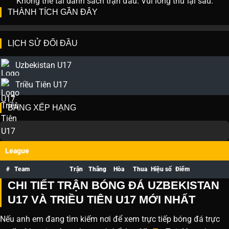
Không thể tải danh sách trận đấu. Vui lòng thử lại sau.
THÀNH TÍCH GẦN ĐÂY
LỊCH SỬ ĐỐI ĐẦU
Uzbekistan U17
Triều Tiên U17
BẢNG XẾP HẠNG
League
#
Team
Trận
Thắng
Hòa
Thua
Hiệu số
Điểm
CHI TIẾT TRẬN BÓNG ĐÁ UZBEKISTAN
U17 VÀ TRIỀU TIÊN U17 MỚI NHẤT
Nếu anh em đang tìm kiếm nơi để xem trực tiếp bóng đá trực