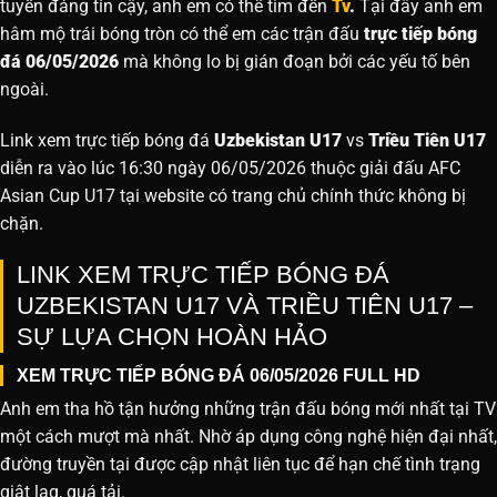
tuyến đáng tin cậy, anh em có thể tìm đến
Tv
.
Tại đây anh em
hâm mộ trái bóng tròn có thể em các trận đấu
trực tiếp bóng
đá 06/05/2026
mà không lo bị gián đoạn bởi các yếu tố bên
ngoài.
Link xem trực tiếp bóng đá
Uzbekistan U17
vs
Triều Tiên U17
diễn ra vào lúc 16:30 ngày 06/05/2026 thuộc giải đấu AFC
Asian Cup U17 tại website
có trang chủ chính thức không bị
chặn.
LINK XEM TRỰC TIẾP BÓNG ĐÁ
UZBEKISTAN U17 VÀ TRIỀU TIÊN U17 –
SỰ LỰA CHỌN HOÀN HẢO
XEM TRỰC TIẾP BÓNG ĐÁ 06/05/2026 FULL HD
Anh em tha hồ tận hưởng những trận đấu bóng mới nhất tại TV
một cách mượt mà nhất. Nhờ áp dụng công nghệ hiện đại nhất,
đường truyền tại được cập nhật liên tục để hạn chế tình trạng
giật lag, quá tải.