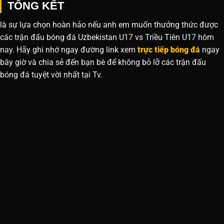
TỔNG KẾT
là sự lựa chọn hoàn hảo nếu anh em muốn thưởng thức được
các trận đấu bóng đá Uzbekistan U17 vs Triều Tiên U17 hôm
nay. Hãy ghi nhớ ngay đường link xem
trực tiếp bóng đá
ngay
bây giờ và chia sẻ đến bạn bè để không bỏ lỡ các trận đấu
bóng đá tuyệt vời nhất tại Tv.