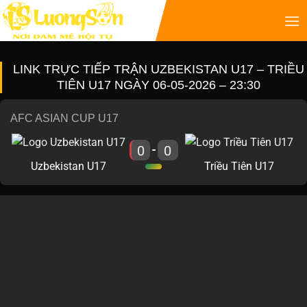
LINK TRỰC TIẾP TRẬN UZBEKISTAN U17 – TRIỀU
TIÊN U17 NGÀY 06-05-2026 – 23:30
AFC ASIAN CUP U17
0
0
-
Uzbekistan U17
Triều Tiên U17