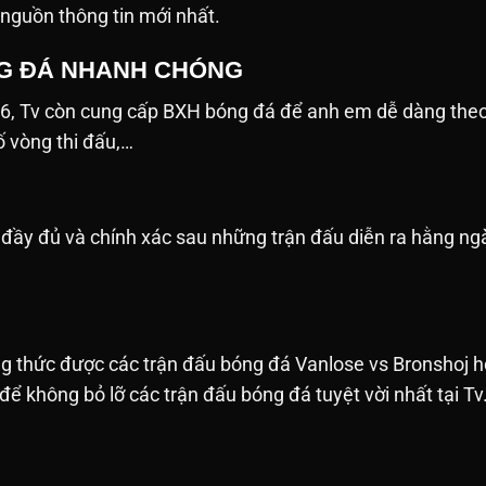
 nguồn thông tin mới nhất.
G ĐÁ NHANH CHÓNG
26, Tv còn cung cấp BXH bóng đá để anh em dễ dàng the
số vòng thi đấu,…
ật đầy đủ và chính xác sau những trận đấu diễn ra hằng 
g thức được các trận đấu bóng đá Vanlose vs Bronshoj h
ể không bỏ lỡ các trận đấu bóng đá tuyệt vời nhất tại Tv