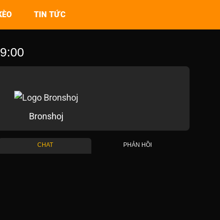
KÈO
TIN TỨC
9:00
Bronshoj
CHAT
PHẢN HỒI