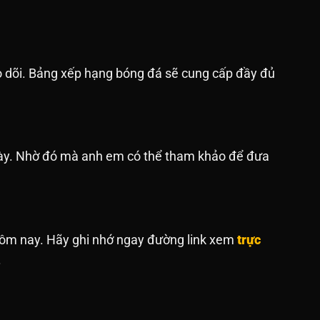
o dõi. Bảng xếp hạng bóng đá sẽ cung cấp đầy đủ
ngày. Nhờ đó mà anh em có thể tham khảo để đưa
ôm nay. Hãy ghi nhớ ngay đường link xem
trực
.