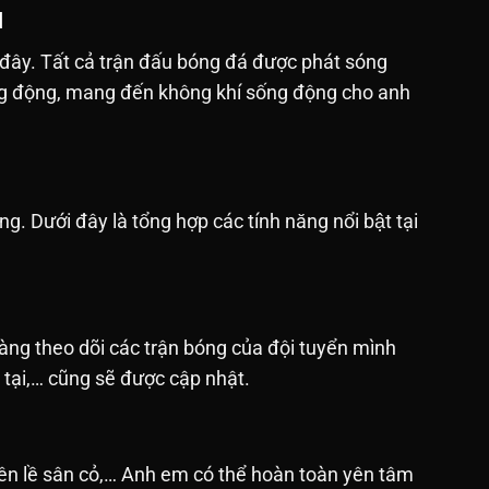
M
 đây. Tất cả trận đấu bóng đá được phát sóng
sống động, mang đến không khí sống động cho anh
ưới đây là tổng hợp các tính năng nổi bật tại
àng theo dõi các trận bóng của đội tuyển mình
n tại,… cũng sẽ được cập nhật.
bên lề sân cỏ,… Anh em có thể hoàn toàn yên tâm