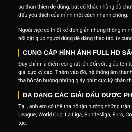
sự thân thiện dễ dùng, bất cứ khách hàng dù ch
đấu yêu thích của mình một cách nhanh chóng.
Ngoài việc có thiết kế đơn giản nhưng thông min
nổi bật giúp người dùng dễ dàng thao tác. tv cun
CUNG CẤP HÌNH ẢNH FULL HD S
Đây chính là điểm cộng rất lớn đối với , giúp tên 
giải cực kỳ cao. Thêm vào đó, hệ thống âm tha
tha hồ tận hưởng những giây phút cực kỳ chân th
ĐA DẠNG CÁC GIẢI ĐẤU ĐƯỢC PH
Tại , anh em có thể tha hồ tận hưởng những trận
League, World Cup, La Liga, Bundesliga, Euro, Co
tục.