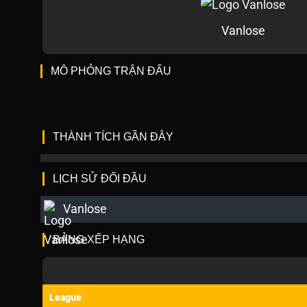
Vanlose
MÔ PHỎNG TRẬN ĐẤU
THÀNH TÍCH GẦN ĐÂY
LỊCH SỬ ĐỐI ĐẦU
Vanlose
BẢNG XẾP HẠNG
League