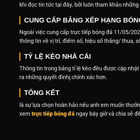
khi đọc tin tức tại đây, bởi luôn tham khảo những
CUNG CẤP BẢNG XẾP HẠNG BÓN
Ngoài việc cung cấp trực tiếp bóng đá 11/05/20
thông tin về vị trí, điểm số, hiệu số thắng/ thua, 
TỶ LỆ KÈO NHÀ CÁI
Thông tin trong bảng tỉ lệ kèo đều được cập nh
ra những quyết đinhj chính xác hơn.
TỔNG KẾT
là sự lựa chọn hoàn hảo nếu anh em muốn thưởn
xem
trực tiếp bóng đá
ngay bây giờ và chia sẻ đế