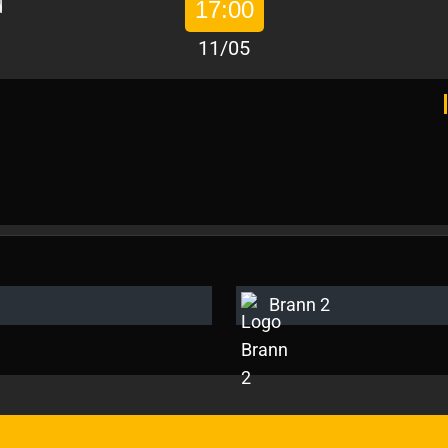
17:00
11/05
Brann 2