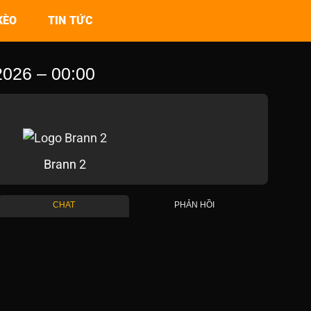
KÈO
TIN TỨC
26 – 00:00
Brann 2
CHAT
PHẢN HỒI