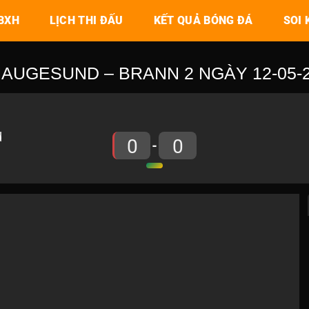
BXH
LỊCH THI ĐẤU
KẾT QUẢ BÓNG ĐÁ
SOI 
AUGESUND – BRANN 2 NGÀY 12-05-20
0
0
-