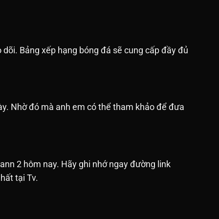
o dõi. Bảng xếp hạng bóng đá sẽ cung cấp đầy đủ
ngày. Nhờ đó mà anh em có thể tham khảo để đưa
ann 2 hôm nay. Hãy ghi nhớ ngay đường link
ất tại Tv.