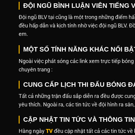
ĐỘI NGŨ BÌNH LUẬN VIÊN TIẾNG 
Đội ngũ BLV tại cũng là một trong những điểm hấ
đều hấp dẫn và kịch tính nhờ việc đội ngũ BLV. Đ
em.
MỘT SỐ TÍNH NĂNG KHÁC NỔI BẬ
Ngoài việc phát sóng các link xem trực tiếp bóng đá,
chuyên trang :
CUNG CẤP LỊCH THI ĐẤU BÓNG ĐÁ
Tất cả những trận đấu sắp diễn ra đều được cung
yêu thích. Ngoài ra, các tin tức về đội hình ra sâ
CẬP NHẬT TIN TỨC VÀ THÔNG TI
Hàng ngày
TV
đều cập nhật tất cả các tin tức v