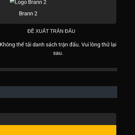
Brann 2
ĐỀ XUẤT TRẬN ĐẤU
Không thể tải danh sách trận đấu. Vui lòng thử lại
sau.