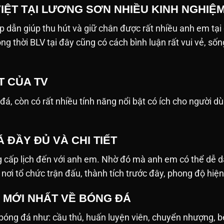
VIỆT TẠI LƯƠNG SƠN NHIỀU KINH NGHIỆ
p dẫn giúp thu hút và giữ chân được rất nhiều anh em tại
ồng thời BLV tại đây cũng có cách bình luận rất vui vẻ, 
T CỦA TV
 còn có rất nhiều tính năng nổi bật có ích cho người dùng. D
 ĐẦY ĐỦ VÀ CHI TIẾT
 cấp lịch đến với anh em. Nhờ đó mà anh em có thể dễ d
n, nơi tổ chức trận đấu, thành tích trước đây, phong độ hiệ
N MỚI NHẤT VỀ BÓNG ĐÁ
ề bóng đá như: cầu thủ, huấn luyện viên, chuyển nhượng, 