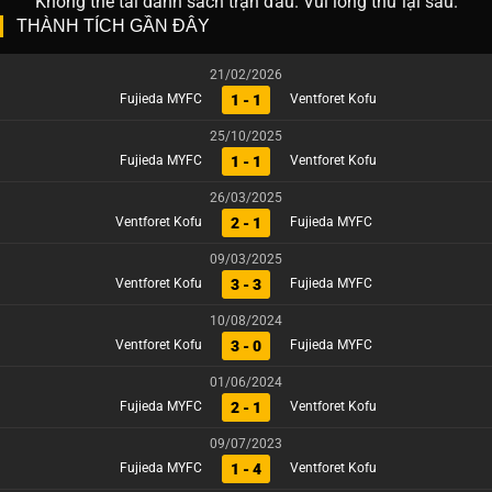
Không thể tải danh sách trận đấu. Vui lòng thử lại sau.
THÀNH TÍCH GẦN ĐÂY
21/02/2026
1 - 1
Fujieda MYFC
Ventforet Kofu
25/10/2025
1 - 1
Fujieda MYFC
Ventforet Kofu
26/03/2025
2 - 1
Ventforet Kofu
Fujieda MYFC
09/03/2025
3 - 3
Ventforet Kofu
Fujieda MYFC
10/08/2024
3 - 0
Ventforet Kofu
Fujieda MYFC
01/06/2024
2 - 1
Fujieda MYFC
Ventforet Kofu
09/07/2023
1 - 4
Fujieda MYFC
Ventforet Kofu