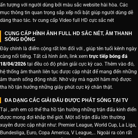
ấn tượng với người dùng bởi màu sắc website hài hòa. Các
mục thông tin quan trọng sắp xếp nổi bật giúp người dùng dễ
dàng thao tác. tv cung cấp Video full HD cực sắc nét
CUNG CẤP HÌNH ẢNH FULL HD SẮC NÉT, ÂM THANH
SỐNG ĐỘNG
Đây chính là điểm cộng rất lớn đối với , giúp tên tuổi kênh ngày
càng nổi tiếng. Tất cả hình ảnh, link xem
trực tiếp bóng đá
18/04/2026
tại đều có độ phân giải cực kỳ cao. Thêm vào đó,
hệ thống âm thanh liên tục được cập nhật để mang đến những
âm thanh sống động nhất. Nhờ vậy mà người hâm mộ được
tha hồ tận hưởng những giây phút cực kỳ chân thật.
ĐA DẠNG CÁC GIẢI ĐẤU ĐƯỢC PHÁT SÓNG TẠI TV
Tại , anh em có thể tha hồ tận hưởng những trận đấu kinh điển
được mong đợi khắp thế giới. Một số trận đấu lớn thường
xuyên được cập nhật như: Premier League, World Cup, La Liga,
Bundesliga, Euro, Copa America, V League,… Ngoài ra còn rất