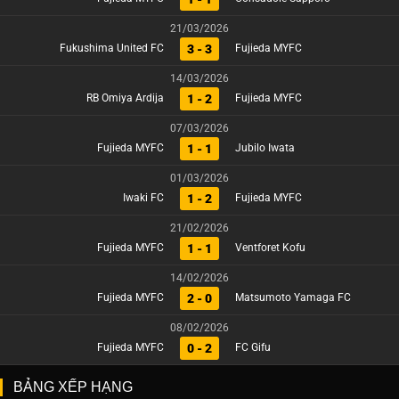
21/03/2026
3 - 3
Fukushima United FC
Fujieda MYFC
14/03/2026
1 - 2
RB Omiya Ardija
Fujieda MYFC
07/03/2026
1 - 1
Fujieda MYFC
Jubilo Iwata
01/03/2026
1 - 2
Iwaki FC
Fujieda MYFC
21/02/2026
1 - 1
Fujieda MYFC
Ventforet Kofu
14/02/2026
2 - 0
Fujieda MYFC
Matsumoto Yamaga FC
08/02/2026
0 - 2
Fujieda MYFC
FC Gifu
BẢNG XẾP HẠNG