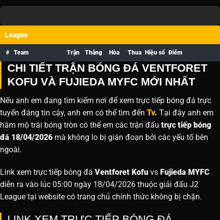
League
#
Team
Trận
Thắng
Hòa
Thua
Hiệu số
Điểm
CHI TIẾT TRẬN BÓNG ĐÁ VENTFORET
KOFU VÀ FUJIEDA MYFC MỚI NHẤT
Nếu anh em đang tìm kiếm nơi để xem trực tiếp bóng đá trực
tuyến đáng tin cậy, anh em có thể tìm đến
Tv
.
Tại đây anh em
hâm mộ trái bóng tròn có thể em các trận đấu
trực tiếp bóng
đá 18/04/2026
mà không lo bị gián đoạn bởi các yếu tố bên
ngoài.
Link xem trực tiếp bóng đá
Ventforet Kofu
vs
Fujieda MYFC
diễn ra vào lúc 05:00 ngày 18/04/2026 thuộc giải đấu J2
League tại website
có trang chủ chính thức không bị chặn.
LINK XEM TRỰC TIẾP BÓNG ĐÁ