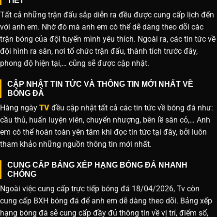
TIẾT
Tất cả những trận đấu sắp diễn ra đều được cung cấp lịch đến
với anh em. Nhờ đó mà anh em có thể dễ dàng theo dõi các
trận bóng của đội tuyển mình yêu thích. Ngoài ra, các tin tức về
đội hình ra sân, nơi tổ chức trận đấu, thành tích trước đây,
phong độ hiện tại,… cũng sẽ được cập nhật.
CẬP NHẬT TIN TỨC VÀ THÔNG TIN MỚI NHẤT VỀ
BÓNG ĐÁ
Hàng ngày
TV
đều cập nhật tất cả các tin tức về bóng đá như:
cầu thủ, huấn luyện viên, chuyển nhượng, bên lề sân cỏ,… Anh
em có thể hoàn toàn yên tâm khi đọc tin tức tại đây, bởi luôn
tham khảo những nguồn thông tin mới nhất.
CUNG CẤP BẢNG XẾP HẠNG BÓNG ĐÁ NHANH
CHÓNG
Ngoài việc cung cấp trực tiếp bóng đá 18/04/2026, Tv còn
cung cấp BXH bóng đá để anh em dễ dàng theo dõi. Bảng xếp
hạng bóng đá sẽ cung cấp đầy đủ thông tin về vị trí, điểm số,