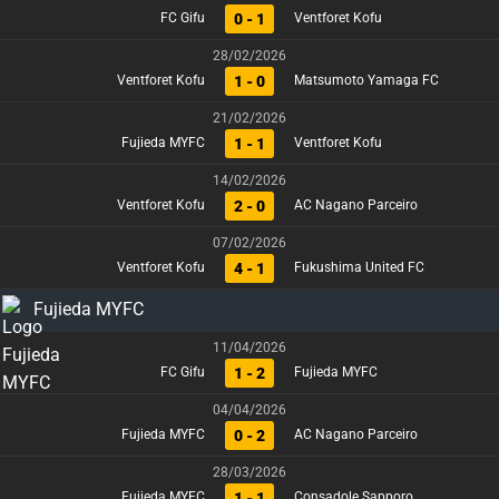
0 - 1
FC Gifu
Ventforet Kofu
28/02/2026
1 - 0
Ventforet Kofu
Matsumoto Yamaga FC
21/02/2026
1 - 1
Fujieda MYFC
Ventforet Kofu
14/02/2026
2 - 0
Ventforet Kofu
AC Nagano Parceiro
07/02/2026
4 - 1
Ventforet Kofu
Fukushima United FC
Fujieda MYFC
11/04/2026
1 - 2
FC Gifu
Fujieda MYFC
04/04/2026
0 - 2
Fujieda MYFC
AC Nagano Parceiro
28/03/2026
1 - 1
Fujieda MYFC
Consadole Sapporo