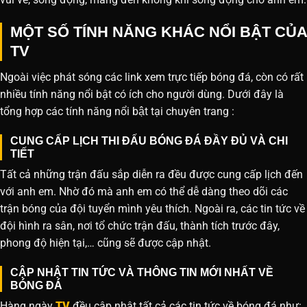
MỘT SỐ TÍNH NĂNG KHÁC NỔI BẬT CỦA
TV
Ngoài việc phát sóng các link xem trực tiếp bóng đá, còn có rất
nhiều tính năng nổi bật có ích cho người dùng. Dưới đây là
tổng hợp các tính năng nổi bật tại chuyên trang :
CUNG CẤP LỊCH THI ĐẤU BÓNG ĐÁ ĐẦY ĐỦ VÀ CHI
TIẾT
Tất cả những trận đấu sắp diễn ra đều được cung cấp lịch đến
với anh em. Nhờ đó mà anh em có thể dễ dàng theo dõi các
trận bóng của đội tuyển mình yêu thích. Ngoài ra, các tin tức về
đội hình ra sân, nơi tổ chức trận đấu, thành tích trước đây,
phong độ hiện tại,… cũng sẽ được cập nhật.
CẬP NHẬT TIN TỨC VÀ THÔNG TIN MỚI NHẤT VỀ
BÓNG ĐÁ
Hàng ngày
TV
đều cập nhật tất cả các tin tức về bóng đá như: