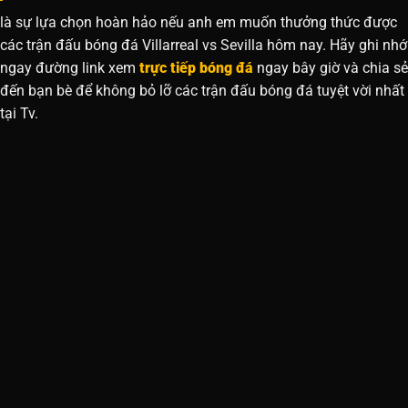
là sự lựa chọn hoàn hảo nếu anh em muốn thưởng thức được
các trận đấu bóng đá Villarreal vs Sevilla hôm nay. Hãy ghi nhớ
ngay đường link xem
trực tiếp bóng đá
ngay bây giờ và chia sẻ
đến bạn bè để không bỏ lỡ các trận đấu bóng đá tuyệt vời nhất
tại Tv.