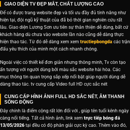
GIAO DIỆN TV ĐẸP MẮT, CHẤT LƯỢNG CAO
Để có được trang website đẹp và tối ưu đầy đủ tính năng như
hiện tại, đội ngũ kỹ thuật của đã bỏ thời gian nghiên cứu rất
lâu. Giao diện Lương Sơn ưu tiên sự thân thiện dễ dùng, bất cứ
khách hàng dù chưa vào website lần nào cũng dễ dàng thực
hiện thao tác. Từ đó dễ dàng xem xem
tructiepbongda
các trận
đấu yêu thích của mình một cách nhanh chóng.
Ngoài việc có thiết kế đơn giản nhưng thông minh, Tv còn tạo
ấn tượng với người dùng bởi màu sắc website hài hòa. Các
mục thông tin quan trọng sắp xếp nổi bật giúp người dùng dễ
dàng thao tác. tv cung cấp Video full HD cực sắc nét
CUNG CẤP HÌNH ẢNH FULL HD SẮC NÉT, ÂM THANH
SỐNG ĐỘNG
Đây chính là điểm cộng rất lớn đối với , giúp tên tuổi kênh ngày
càng nổi tiếng. Tất cả hình ảnh, link xem
trực tiếp bóng đá
13/05/2026
tại đều có độ phân giải cực kỳ cao. Thêm vào đó,