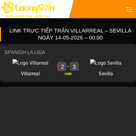
LINK TRỰC TIẾP TRẬN VILLARREAL – SEVILLA
NGÀY 14-05-2026 – 00:00
SPANISH LA LIGA
2
3
-
Villarreal
Sevilla