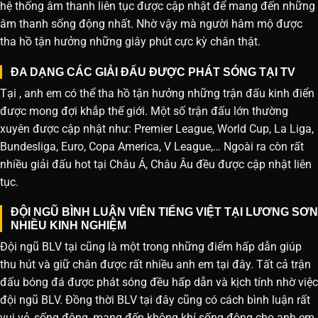
hệ thống âm thanh liên tục được cập nhật để mang đến những
âm thanh sống động nhất. Nhờ vậy mà người hâm mộ được
tha hồ tận hưởng những giây phút cực kỳ chân thật.
ĐA DẠNG CÁC GIẢI ĐẤU ĐƯỢC PHÁT SÓNG TẠI TV
Tại , anh em có thể tha hồ tận hưởng những trận đấu kinh điển
được mong đợi khắp thế giới. Một số trận đấu lớn thường
xuyên được cập nhật như: Premier League, World Cup, La Liga,
Bundesliga, Euro, Copa America, V League,… Ngoài ra còn rất
nhiều giải đấu hot tại Châu Á, Châu Âu đều được cập nhật liên
tục.
ĐỘI NGŨ BÌNH LUẬN VIÊN TIẾNG VIỆT TẠI LƯƠNG SƠN
NHIỀU KINH NGHIỆM
Đội ngũ BLV tại cũng là một trong những điểm hấp dẫn giúp
thu hút và giữ chân được rất nhiều anh em tại đây. Tất cả trận
đấu bóng đá được phát sóng đều hấp dẫn và kịch tính nhờ việc
đội ngũ BLV. Đồng thời BLV tại đây cũng có cách bình luận rất
vui vẻ, sống động, mang đến không khí sống động cho anh em.