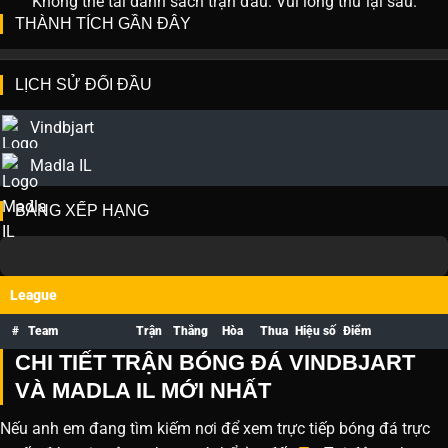
Không thể tải danh sách trận đấu. Vui lòng thử lại sau.
THÀNH TÍCH GẦN ĐÂY
LỊCH SỬ ĐỐI ĐẦU
Vindbjart
Madla IL
BẢNG XẾP HẠNG
League
#
Team
Trận
Thắng
Hòa
Thua
Hiệu số
Điểm
CHI TIẾT TRẬN BÓNG ĐÁ VINDBJART
VÀ MADLA IL MỚI NHẤT
Nếu anh em đang tìm kiếm nơi để xem trực tiếp bóng đá trực