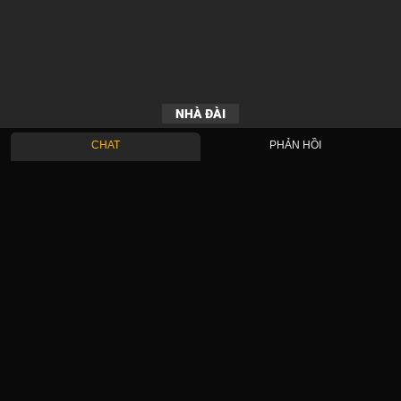
NHÀ ĐÀI
CHAT
PHẢN HỒI