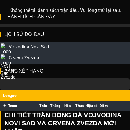
Không thể tải danh sách trận đấu. Vui lòng thử lại sau.
THÀNH TÍCH GẦN ĐÂY
LỊCH SỬ ĐỐI ĐẦU
Vojvodina Novi Sad
Crvena Zvezda
BẢNG XẾP HẠNG
League
#
Team
Trận
Thắng
Hòa
Thua
Hiệu số
Điểm
CHI TIẾT TRẬN BÓNG ĐÁ VOJVODINA
NOVI SAD VÀ CRVENA ZVEZDA MỚI