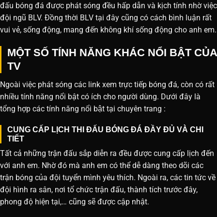
đấu bóng đá được phát sóng đều hấp dẫn và kịch tính nhờ việc
đội ngũ BLV. Đồng thời BLV tại đây cũng có cách bình luận rất
vui vẻ, sống động, mang đến không khí sống động cho anh em.
MỘT SỐ TÍNH NĂNG KHÁC NỔI BẬT CỦA
TV
Ngoài việc phát sóng các link xem trực tiếp bóng đá, còn có rất
nhiều tính năng nổi bật có ích cho người dùng. Dưới đây là
tổng hợp các tính năng nổi bật tại chuyên trang :
CUNG CẤP LỊCH THI ĐẤU BÓNG ĐÁ ĐẦY ĐỦ VÀ CHI
TIẾT
Tất cả những trận đấu sắp diễn ra đều được cung cấp lịch đến
với anh em. Nhờ đó mà anh em có thể dễ dàng theo dõi các
trận bóng của đội tuyển mình yêu thích. Ngoài ra, các tin tức về
đội hình ra sân, nơi tổ chức trận đấu, thành tích trước đây,
phong độ hiện tại,… cũng sẽ được cập nhật.