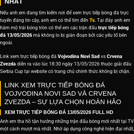
NHẤT
Nếu anh em đang tìm kiếm nơi để xem trực tiếp bóng đá trực
tuyến đáng tin cậy, anh em có thể tìm đến
Tv
.
Tại đây anh em
hâm mộ trái bóng tròn có thể em các trận đấu
trực tiếp bóng
đá 13/05/2026
mà không lo bị gián đoạn bởi các yếu tố bên
ngoài.
Link xem trực tiếp bóng đá
Vojvodina Novi Sad
vs
Crvena
Zvezda
diễn ra vào lúc 18:30 ngày 13/05/2026 thuộc giải đấu
Serbia Cup tại website
có trang chủ chính thức không bị chặn.
LINK XEM TRỰC TIẾP BÓNG ĐÁ
VOJVODINA NOVI SAD VÀ CRVENA
ZVEZDA – SỰ LỰA CHỌN HOÀN HẢO
XEM TRỰC TIẾP BÓNG ĐÁ 13/05/2026 FULL HD
Anh em tha hồ tận hưởng những trận đấu bóng mới nhất tại TV
một cách mượt mà nhất. Nhờ áp dụng công nghệ hiện đại nhất,