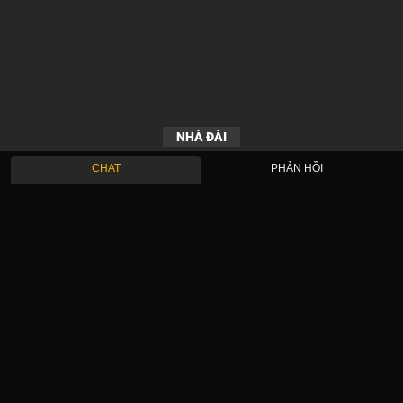
NHÀ ĐÀI
CHAT
PHẢN HỒI