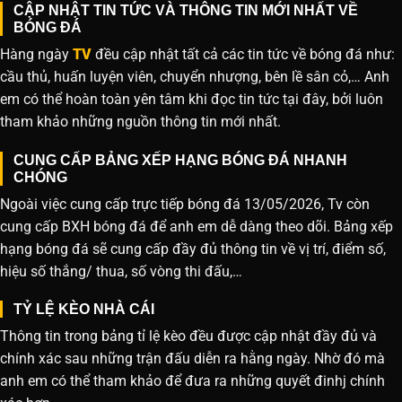
CẬP NHẬT TIN TỨC VÀ THÔNG TIN MỚI NHẤT VỀ
BÓNG ĐÁ
Hàng ngày
TV
đều cập nhật tất cả các tin tức về bóng đá như:
cầu thủ, huấn luyện viên, chuyển nhượng, bên lề sân cỏ,… Anh
em có thể hoàn toàn yên tâm khi đọc tin tức tại đây, bởi luôn
tham khảo những nguồn thông tin mới nhất.
CUNG CẤP BẢNG XẾP HẠNG BÓNG ĐÁ NHANH
CHÓNG
Ngoài việc cung cấp trực tiếp bóng đá 13/05/2026, Tv còn
cung cấp BXH bóng đá để anh em dễ dàng theo dõi. Bảng xếp
hạng bóng đá sẽ cung cấp đầy đủ thông tin về vị trí, điểm số,
hiệu số thắng/ thua, số vòng thi đấu,…
TỶ LỆ KÈO NHÀ CÁI
Thông tin trong bảng tỉ lệ kèo đều được cập nhật đầy đủ và
chính xác sau những trận đấu diễn ra hằng ngày. Nhờ đó mà
anh em có thể tham khảo để đưa ra những quyết đinhj chính