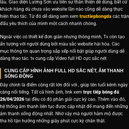
lâu. Giao diện Lương Sơn ưu tiên sự thân thiện dễ dùng, bất cứ
khách hàng dù chưa vào website lần nào cũng dễ dàng thực
hiện thao tác. Từ đó dễ dàng xem xem
tructiepbongda
các trận
đấu yêu thích của mình một cách nhanh chóng.
Ngoài việc có thiết kế đơn giản nhưng thông minh, Tv còn tạo
ấn tượng với người dùng bởi màu sắc website hài hòa. Các
mục thông tin quan trọng sắp xếp nổi bật giúp người dùng dễ
dàng thao tác. tv cung cấp Video full HD cực sắc nét
CUNG CẤP HÌNH ẢNH FULL HD SẮC NÉT, ÂM THANH
SỐNG ĐỘNG
Đây chính là điểm cộng rất lớn đối với , giúp tên tuổi kênh ngày
càng nổi tiếng. Tất cả hình ảnh, link xem
trực tiếp bóng đá
26/04/2026
tại đều có độ phân giải cực kỳ cao. Thêm vào đó,
hệ thống âm thanh liên tục được cập nhật để mang đến những
âm thanh sống động nhất. Nhờ vậy mà người hâm mộ được
tha hồ tận hưởng những giây phút cực kỳ chân thật.