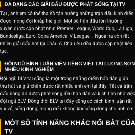
ĐA DẠNG CÁC GIẢI ĐẤU ĐƯỢC PHÁT SÓNG TẠI TV
Tại , anh em có thể tha hồ tận hưởng những trận đấu kinh điển
được mong đợi khắp thế giới. Một số trận đấu lớn thường
xuyên được cập nhật như: Premier League, World Cup, La Liga,
Bundesliga, Euro, Copa America, V League,… Ngoài ra còn rất
nhiều giải đấu hot tại Châu Á, Châu Âu đều được cập nhật liên
tục.
ĐỘI NGŨ BÌNH LUẬN VIÊN TIẾNG VIỆT TẠI LƯƠNG SƠN
NHIỀU KINH NGHIỆM
Đội ngũ BLV tại cũng là một trong những điểm hấp dẫn giúp
thu hút và giữ chân được rất nhiều anh em tại đây. Tất cả trận
đấu bóng đá được phát sóng đều hấp dẫn và kịch tính nhờ việc
đội ngũ BLV. Đồng thời BLV tại đây cũng có cách bình luận rất
vui vẻ, sống động, mang đến không khí sống động cho anh em.
MỘT SỐ TÍNH NĂNG KHÁC NỔI BẬT CỦA
TV