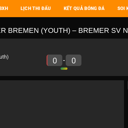
BXH
LỊCH THI ĐẤU
KẾT QUẢ BÓNG ĐÁ
SOI 
 BREMEN (YOUTH) – BREMER SV NGÀ
0
0
-