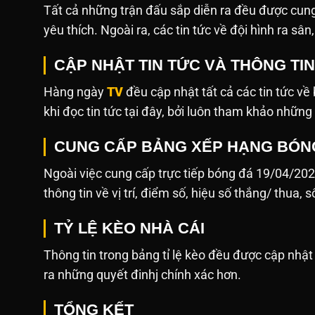
Tất cả những trận đấu sắp diễn ra đều được cung
yêu thích. Ngoài ra, các tin tức về đội hình ra sâ
CẬP NHẬT TIN TỨC VÀ THÔNG TI
Hàng ngày
TV
đều cập nhật tất cả các tin tức v
khi đọc tin tức tại đây, bởi luôn tham khảo những
CUNG CẤP BẢNG XẾP HẠNG BÓN
Ngoài việc cung cấp trực tiếp bóng đá 19/04/20
thông tin về vị trí, điểm số, hiệu số thắng/ thua, 
TỶ LỆ KÈO NHÀ CÁI
Thông tin trong bảng tỉ lệ kèo đều được cập nh
ra những quyết đinhj chính xác hơn.
TỔNG KẾT