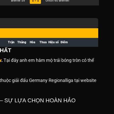
1 - 1
Bremer SV
Union 60 Bremen
Trận
Thắng
Hòa
Thua
Hiệu số
Điểm
NHẤT
v
.
Tại đây anh em hâm mộ trái bóng tròn có thể
thuộc giải đấu Germany Regionalliga tại website
 – SỰ LỰA CHỌN HOÀN HẢO