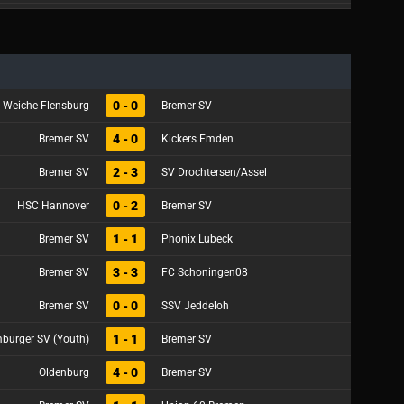
0 - 0
 Weiche Flensburg
Bremer SV
4 - 0
Bremer SV
Kickers Emden
2 - 3
Bremer SV
SV Drochtersen/Assel
0 - 2
HSC Hannover
Bremer SV
1 - 1
Bremer SV
Phonix Lubeck
3 - 3
Bremer SV
FC Schoningen08
0 - 0
Bremer SV
SSV Jeddeloh
1 - 1
burger SV (Youth)
Bremer SV
4 - 0
Oldenburg
Bremer SV