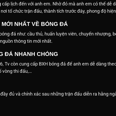
 cấp lịch đến với anh em. Nhờ đó mà anh em có thể dễ d
n, nơi tổ chức trận đấu, thành tích trước đây, phong độ hiệ
N MỚI NHẤT VỀ BÓNG ĐÁ
ề bóng đá như: cầu thủ, huấn luyện viên, chuyển nhượng, 
 nguồn thông tin mới nhất.
G ĐÁ NHANH CHÓNG
26, Tv còn cung cấp BXH bóng đá để anh em dễ dàng the
số vòng thi đấu,…
ật đầy đủ và chính xác sau những trận đấu diễn ra hằng 