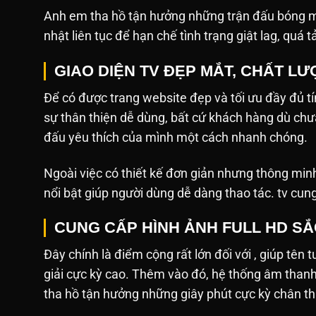
Anh em tha hồ tận hưởng những trận đấu bóng mớ
nhật liên tục để hạn chế tình trạng giật lag, quá t
GIAO DIỆN TV ĐẸP MẮT, CHẤT L
Để có được trang website đẹp và tối ưu đầy đủ tín
sự thân thiện dễ dùng, bất cứ khách hàng dù ch
đấu yêu thích của mình một cách nhanh chóng.
Ngoài việc có thiết kế đơn giản nhưng thông min
nổi bật giúp người dùng dễ dàng thao tác. tv cun
CUNG CẤP HÌNH ẢNH FULL HD S
Đây chính là điểm cộng rất lớn đối với , giúp tên 
giải cực kỳ cao. Thêm vào đó, hệ thống âm tha
tha hồ tận hưởng những giây phút cực kỳ chân th