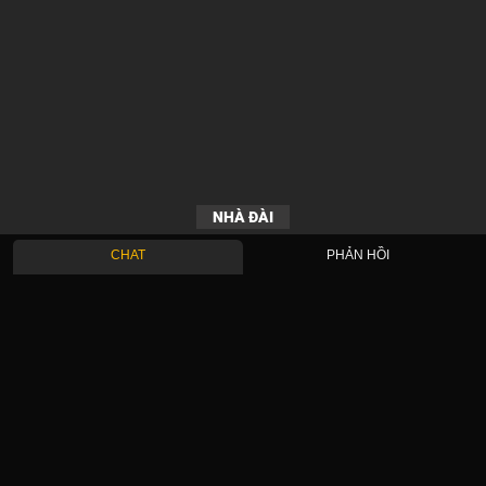
NHÀ ĐÀI
CHAT
PHẢN HỒI