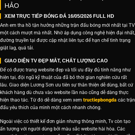
HẢO
XEM TRỰC TIẾP BÓNG ĐÁ 16/05/2026 FULL HD
Anh em tha hồ tận hưởng những trận đấu bóng mới nhất tại TV
một cách mượt mà nhất. Nhờ áp dụng công nghệ hiện đại nhất,
đường truyền tại được cập nhật liên tục để hạn chế tình trạng
giật lag, quá tải.
GIAO DIỆN TV ĐẸP MẮT, CHẤT LƯỢNG CAO
Để có được trang website đẹp và tối ưu đầy đủ tính năng như
hiện tại, đội ngũ kỹ thuật của đã bỏ thời gian nghiên cứu rất
lâu. Giao diện Lương Sơn ưu tiên sự thân thiện dễ dùng, bất cứ
khách hàng dù chưa vào website lần nào cũng dễ dàng thực
hiện thao tác. Từ đó dễ dàng xem xem
tructiepbongda
các trận
đấu yêu thích của mình một cách nhanh chóng.
Ngoài việc có thiết kế đơn giản nhưng thông minh, Tv còn tạo
ấn tượng với người dùng bởi màu sắc website hài hòa. Các