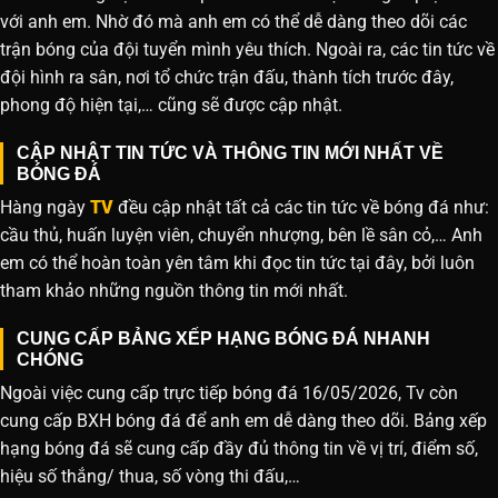
với anh em. Nhờ đó mà anh em có thể dễ dàng theo dõi các
trận bóng của đội tuyển mình yêu thích. Ngoài ra, các tin tức về
đội hình ra sân, nơi tổ chức trận đấu, thành tích trước đây,
phong độ hiện tại,… cũng sẽ được cập nhật.
CẬP NHẬT TIN TỨC VÀ THÔNG TIN MỚI NHẤT VỀ
BÓNG ĐÁ
Hàng ngày
TV
đều cập nhật tất cả các tin tức về bóng đá như:
cầu thủ, huấn luyện viên, chuyển nhượng, bên lề sân cỏ,… Anh
em có thể hoàn toàn yên tâm khi đọc tin tức tại đây, bởi luôn
tham khảo những nguồn thông tin mới nhất.
CUNG CẤP BẢNG XẾP HẠNG BÓNG ĐÁ NHANH
CHÓNG
Ngoài việc cung cấp trực tiếp bóng đá 16/05/2026, Tv còn
cung cấp BXH bóng đá để anh em dễ dàng theo dõi. Bảng xếp
hạng bóng đá sẽ cung cấp đầy đủ thông tin về vị trí, điểm số,
hiệu số thắng/ thua, số vòng thi đấu,…