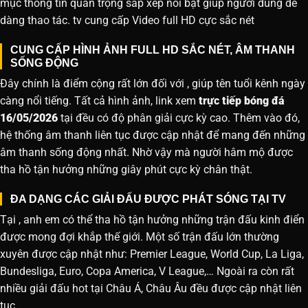
mục thông tin quan trọng sắp xếp nổi bật giúp người dùng dễ
dàng thao tác. tv cung cấp Video full HD cực sắc nét
CUNG CẤP HÌNH ẢNH FULL HD SẮC NÉT, ÂM THANH
SỐNG ĐỘNG
Đây chính là điểm cộng rất lớn đối với , giúp tên tuổi kênh ngày
càng nổi tiếng. Tất cả hình ảnh, link xem
trực tiếp bóng đá
16/05/2026
tại đều có độ phân giải cực kỳ cao. Thêm vào đó,
hệ thống âm thanh liên tục được cập nhật để mang đến những
âm thanh sống động nhất. Nhờ vậy mà người hâm mộ được
tha hồ tận hưởng những giây phút cực kỳ chân thật.
ĐA DẠNG CÁC GIẢI ĐẤU ĐƯỢC PHÁT SÓNG TẠI TV
Tại , anh em có thể tha hồ tận hưởng những trận đấu kinh điển
được mong đợi khắp thế giới. Một số trận đấu lớn thường
xuyên được cập nhật như: Premier League, World Cup, La Liga,
Bundesliga, Euro, Copa America, V League,… Ngoài ra còn rất
nhiều giải đấu hot tại Châu Á, Châu Âu đều được cập nhật liên
tục.