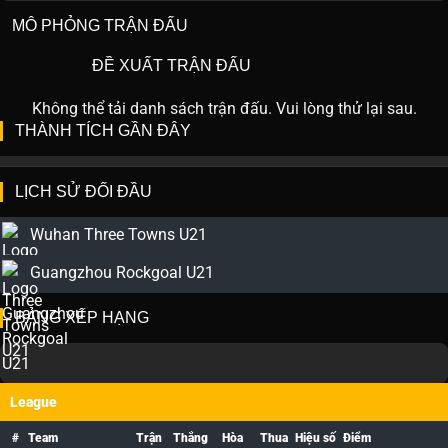
MÔ PHỎNG TRẬN ĐẤU
ĐỀ XUẤT TRẬN ĐẤU
Không thể tải danh sách trận đấu. Vui lòng thử lại sau.
THÀNH TÍCH GẦN ĐÂY
LỊCH SỬ ĐỐI ĐẦU
Wuhan Three Towns U21
Guangzhou Rockgoal U21
BẢNG XẾP HẠNG
League
#
Team
Trận
Thắng
Hòa
Thua
Hiệu số
Điểm