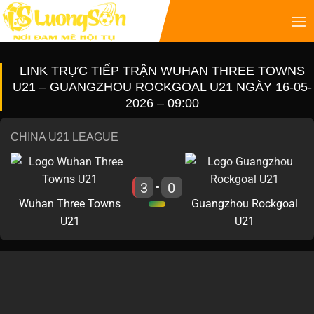
LINK TRỰC TIẾP TRẬN WUHAN THREE TOWNS
U21 – GUANGZHOU ROCKGOAL U21 NGÀY 16-05-
2026 – 09:00
CHINA U21 LEAGUE
3
0
-
Wuhan Three Towns
Guangzhou Rockgoal
U21
U21