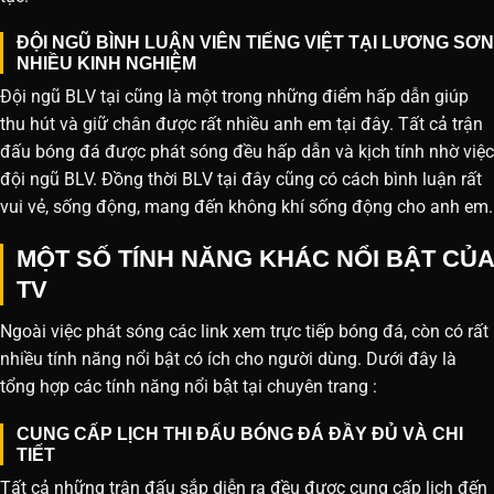
ĐỘI NGŨ BÌNH LUẬN VIÊN TIẾNG VIỆT TẠI LƯƠNG SƠN
NHIỀU KINH NGHIỆM
Đội ngũ BLV tại cũng là một trong những điểm hấp dẫn giúp
thu hút và giữ chân được rất nhiều anh em tại đây. Tất cả trận
đấu bóng đá được phát sóng đều hấp dẫn và kịch tính nhờ việc
đội ngũ BLV. Đồng thời BLV tại đây cũng có cách bình luận rất
vui vẻ, sống động, mang đến không khí sống động cho anh em.
MỘT SỐ TÍNH NĂNG KHÁC NỔI BẬT CỦA
TV
Ngoài việc phát sóng các link xem trực tiếp bóng đá, còn có rất
nhiều tính năng nổi bật có ích cho người dùng. Dưới đây là
tổng hợp các tính năng nổi bật tại chuyên trang :
CUNG CẤP LỊCH THI ĐẤU BÓNG ĐÁ ĐẦY ĐỦ VÀ CHI
TIẾT
Tất cả những trận đấu sắp diễn ra đều được cung cấp lịch đến