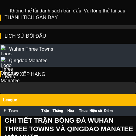
Không thể tải danh sách trận đấu. Vui lòng thử lại sau.
THÀNH TÍCH GẦN ĐÂY
LỊCH SỬ ĐỐI ĐẦU
Wuhan Three Towns
Qingdao Manatee
BẢNG XẾP HẠNG
League
#
Team
Trận
Thắng
Hòa
Thua
Hiệu số
Điểm
CHI TIẾT TRẬN BÓNG ĐÁ WUHAN
THREE TOWNS VÀ QINGDAO MANATEE