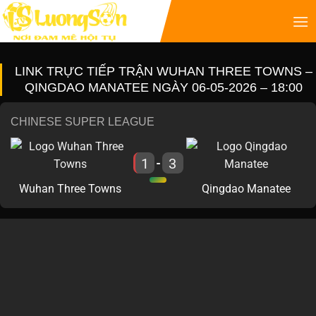
LINK TRỰC TIẾP TRẬN WUHAN THREE TOWNS –
QINGDAO MANATEE NGÀY 06-05-2026 – 18:00
CHINESE SUPER LEAGUE
1
3
-
Wuhan Three Towns
Qingdao Manatee