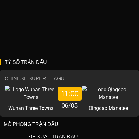
TỶ SỐ TRẬN ĐẤU
CHINESE SUPER LEAGUE
11:00
06/05
Wuhan Three Towns
Qingdao Manatee
MÔ PHỎNG TRẬN ĐẤU
ĐỀ XUẤT TRẬN ĐẤU